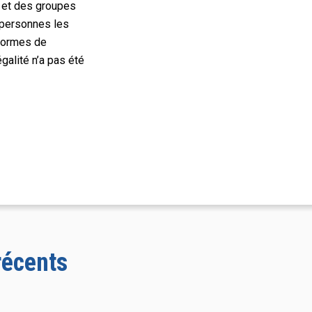
s et des groupes
s personnes les
 formes de
égalité n’a pas été
récents