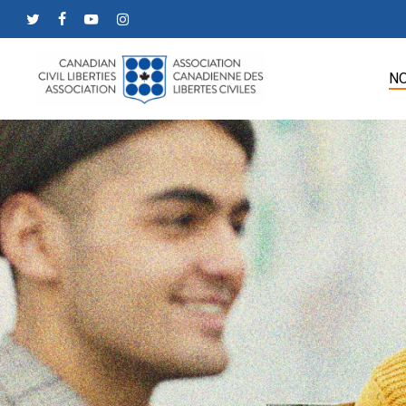
Skip
twitter
facebook
youtube
instagram
to
main
NO
content