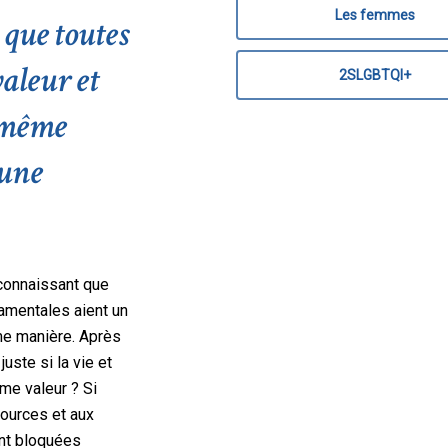
Les femmes
 que toutes
valeur et
2SLGBTQI+
a même
'une
econnaissant que
damentales aient un
me manière. Après
uste si la vie et
me valeur ? Si
ources et aux
ont bloquées