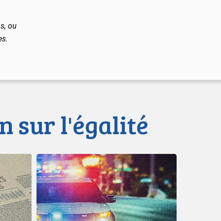
s, ou
es.
n sur l'égalité
Le
LDL
et
le
CCLA