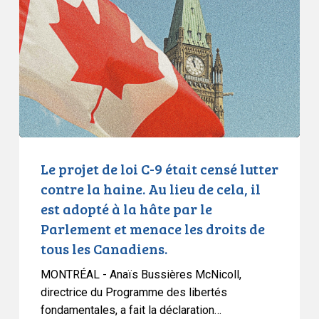
loi
C-
9
était
censé
lutter
contre
la
haine.
Le projet de loi C-9 était censé lutter
Au
contre la haine. Au lieu de cela, il
lieu
est adopté à la hâte par le
de
Parlement et menace les droits de
cela,
tous les Canadiens.
il
est
MONTRÉAL - Anaïs Bussières McNicoll,
adopté
directrice du Programme des libertés
à
fondamentales, a fait la déclaration…