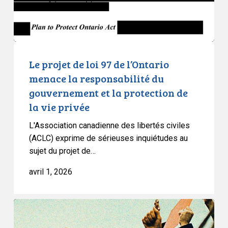
menace
la
responsabilité
du
gouvernement
Le projet de loi 97 de l’Ontario
et
menace la responsabilité du
la
gouvernement et la protection de
protection
la vie privée
de
la
L'Association canadienne des libertés civiles
vie
(ACLC) exprime de sérieuses inquiétudes au
sujet du projet de…
privée
avril 1, 2026
ACLC
: