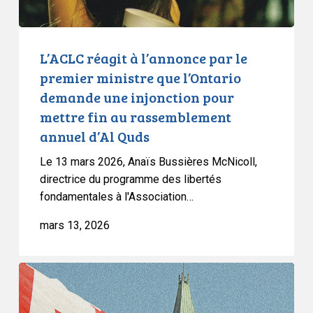
l’Ontario
demande
une
L’ACLC réagit à l’annonce par le
injonction
premier ministre que l’Ontario
pour
demande une injonction pour
mettre
mettre fin au rassemblement
fin
annuel d’Al Quds
au
rassemblement
Le 13 mars 2026, Anaïs Bussières McNicoll,
annuel
directrice du programme des libertés
d’Al
fondamentales à l'Association…
Quds
mars 13, 2026
Le
projet
de