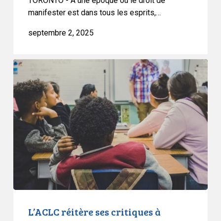
TORONTO - À une époque où le droit de
manifester est dans tous les esprits,…
septembre 2, 2025
L’ACLC
réitère
ses
critiques
à
l’égard
de
l’interdiction
des
livres
en
Alberta
L’ACLC réitère ses critiques à