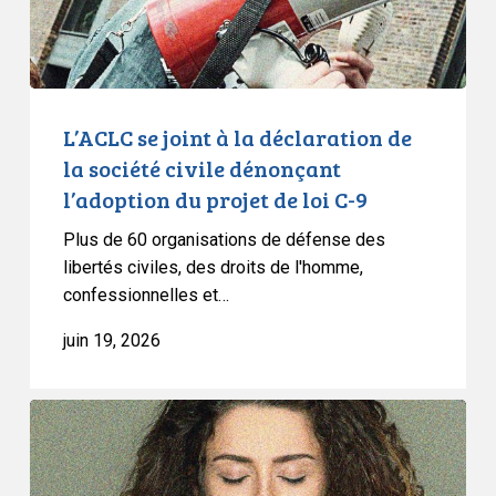
la
société
civile
dénonçant
l’adoption
L’ACLC se joint à la déclaration de
du
la société civile dénonçant
projet
l’adoption du projet de loi C-9
de
Plus de 60 organisations de défense des
loi
libertés civiles, des droits de l'homme,
C-
confessionnelles et…
9
juin 19, 2026
L’ACLC
met
en