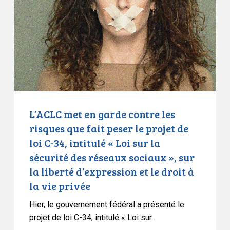
garde
contre
les
risques
que
fait
peser
le
projet
L’ACLC met en garde contre les
de
risques que fait peser le projet de
loi
loi C-34, intitulé « Loi sur la
C-
sécurité des réseaux sociaux », sur
34,
la liberté d’expression et le droit à
intitulé
la vie privée
«
Loi
Hier, le gouvernement fédéral a présenté le
sur
projet de loi C-34, intitulé « Loi sur…
la