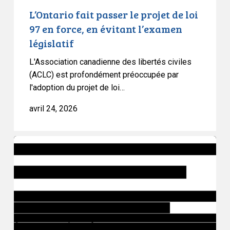
évitant
L’Ontario fait passer le projet de loi
l’examen
97 en force, en évitant l’examen
législatif
législatif
L'Association canadienne des libertés civiles
(ACLC) est profondément préoccupée par
l'adoption du projet de loi…
avril 24, 2026
Le
projet
de
loi
97
de
l’Ontario