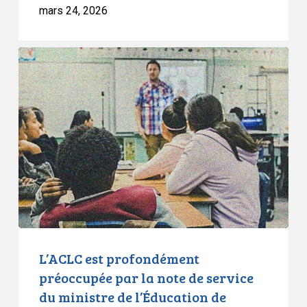
mars 24, 2026
L’ACLC
est
profondément
préoccupée
par
la
note
de
service
du
ministre
de
L’ACLC est profondément
l’Éducation
préoccupée par la note de service
de
du ministre de l’Éducation de
l’Ontario