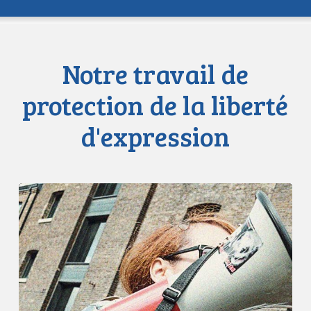
Notre travail de
protection de la liberté
d'expression
L’ACLC
se
joint
à
la
déclaration
de