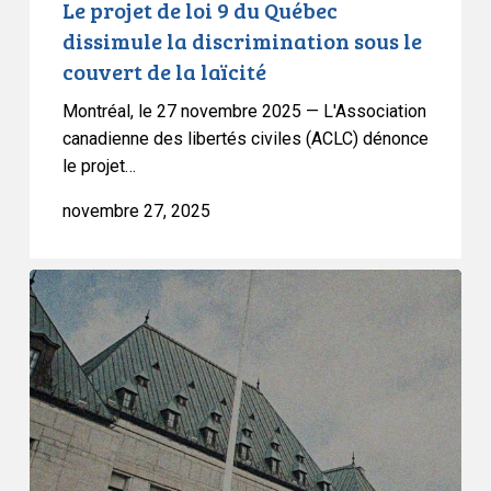
Le projet de loi 9 du Québec
couvert
dissimule la discrimination sous le
de
couvert de la laïcité
la
Montréal, le 27 novembre 2025 — L'Association
laïcité
canadienne des libertés civiles (ACLC) dénonce
le projet…
novembre 27, 2025
L’ACLC
à
la
Cour
suprême
du
Canada
pour