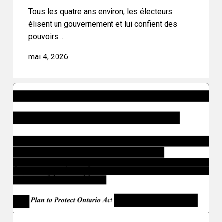
Tous les quatre ans environ, les électeurs
t-
élisent un gouvernement et lui confient des
il
pouvoirs…
?
mai 4, 2026
L’Ontario
fait
passer
le
projet
de
loi
97
en
force,
en