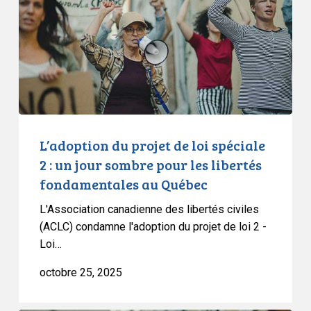
de
loi
spéciale
2
:
un
jour
sombre
L’adoption du projet de loi spéciale
pour
2 : un jour sombre pour les libertés
les
fondamentales au Québec
libertés
fondamentales
L'Association canadienne des libertés civiles
au
(ACLC) condamne l'adoption du projet de loi 2 -
Québec
Loi…
octobre 25, 2025