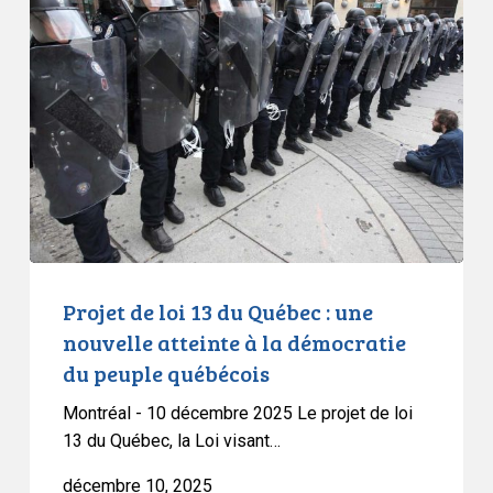
de
loi
13
du
Québec
:
une
nouvelle
atteinte
à
la
Projet de loi 13 du Québec : une
démocratie
nouvelle atteinte à la démocratie
du
du peuple québécois
peuple
Montréal - 10 décembre 2025 Le projet de loi
québécois
13 du Québec, la Loi visant…
décembre 10, 2025