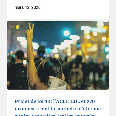
la
mars 12, 2026
hâte
par
le
Projet
Parlement
de
et
loi
menace
13
les
:
droits
l’ACLC,
de
LDL
tous
et
les
220
Canadiens.
groupes
tirent
la
Projet de loi 13 : l’ACLC, LDL et 220
sonnette
groupes tirent la sonnette d’alarme
d’alarme
sur les nouvelles limites imposées