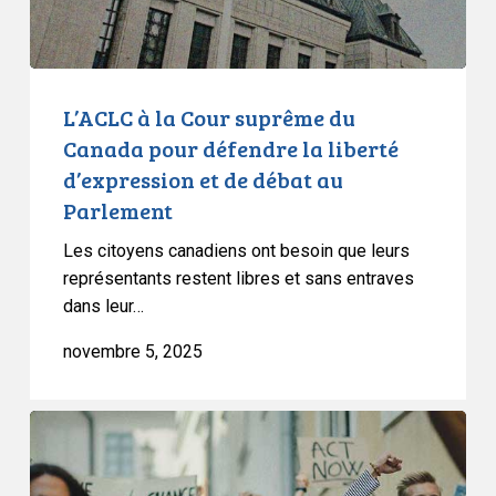
défendre
la
liberté
d’expression
L’ACLC à la Cour suprême du
et
Canada pour défendre la liberté
de
d’expression et de débat au
débat
Parlement
au
Parlement
Les citoyens canadiens ont besoin que leurs
représentants restent libres et sans entraves
dans leur…
novembre 5, 2025
L’adoption
du
projet