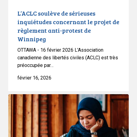
anti-
protest
L’ACLC soulève de sérieuses
de
inquiétudes concernant le projet de
Winnipeg
règlement anti-protest de
Winnipeg
OTTAWA - 16 février 2026 L'Association
canadienne des libertés civiles (ACLC) est très
préoccupée par…
février 16, 2026
L’ACLC
dépose
un
mémoire
sur