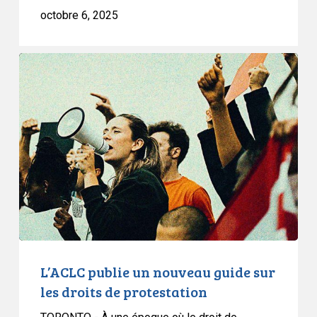
9
octobre 6, 2025
L’ACLC
publie
un
nouveau
guide
sur
les
droits
de
protestation
L’ACLC publie un nouveau guide sur
les droits de protestation