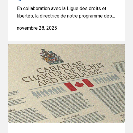
de
tous
En collaboration avec la Ligue des droits et
les
libertés, la directrice de notre programme des…
Québécois
novembre 28, 2025
Le
projet
de
loi
9
du
Québec
dissimule
la
discrimination
sous
le