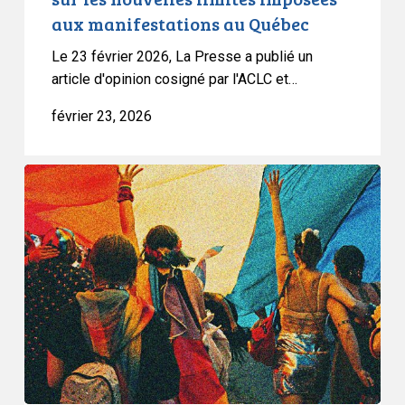
sur
aux manifestations au Québec
les
nouvelles
Le 23 février 2026, La Presse a publié un
limites
article d'opinion cosigné par l'ACLC et…
imposées
février 23, 2026
aux
manifestations
au
L’ACLC
Québec
soulève
de
sérieuses
inquiétudes
concernant
le
projet
de
règlement