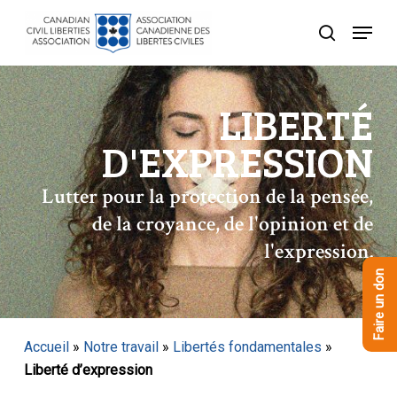
Skip
Menu
to
recherche
Close
main
Menu
content
LIBERTÉ
D'EXPRESSION
Lutter pour la protection de la pensée,
de la croyance, de l'opinion et de
l'expression.
Faire un don
Accueil
»
Notre travail
»
Libertés fondamentales
»
Liberté d’expression