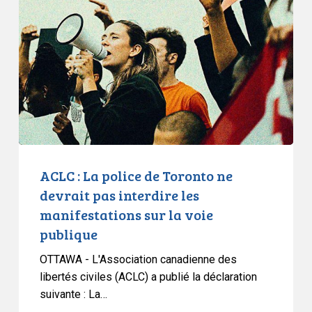
La
police
de
Toronto
ne
devrait
pas
interdire
les
manifestations
ACLC : La police de Toronto ne
sur
devrait pas interdire les
la
manifestations sur la voie
voie
publique
publique
OTTAWA - L'Association canadienne des
libertés civiles (ACLC) a publié la déclaration
suivante : La…