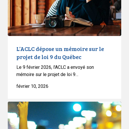
le
projet
de
loi
9
du
Québec
L’ACLC dépose un mémoire sur le
projet de loi 9 du Québec
Le 9 février 2026, l'ACLC a envoyé son
mémoire sur le projet de loi 9…
février 10, 2026
L’ACLC
dépose
un
mémoire