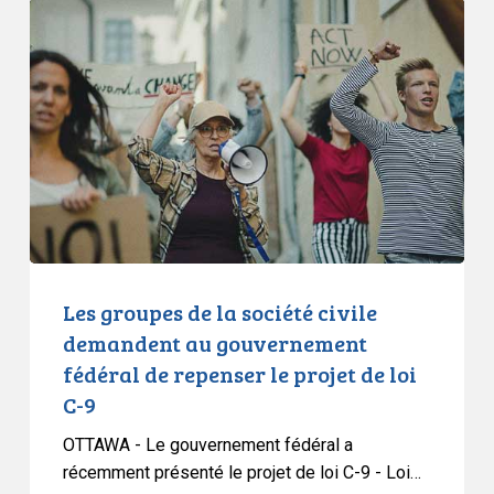
Les
groupes
de
la
société
civile
demandent
au
gouvernement
fédéral
de
Les groupes de la société civile
repenser
demandent au gouvernement
le
fédéral de repenser le projet de loi
projet
C-9
de
loi
OTTAWA - Le gouvernement fédéral a
C-
récemment présenté le projet de loi C-9 - Loi…