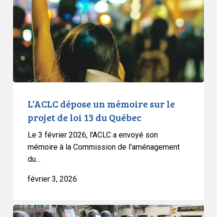
sur
le
projet
de
loi
13
du
Québec
L’ACLC dépose un mémoire sur le
projet de loi 13 du Québec
Le 3 février 2026, l'ACLC a envoyé son
mémoire à la Commission de l'aménagement
du…
février 3, 2026
Projet