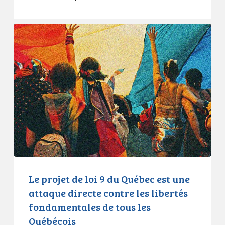
Le
projet
de
loi
9
du
Québec
est
une
attaque
directe
contre
Le projet de loi 9 du Québec est une
les
attaque directe contre les libertés
libertés
fondamentales de tous les
fondamentales
Québécois