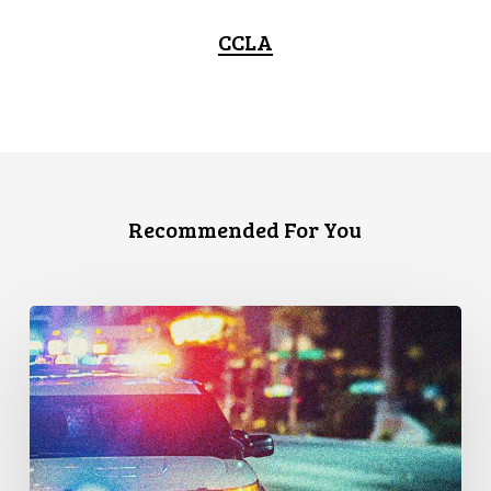
CCLA
Recommended For You
Appels
en
faveur
d’une
commission
d’enquête
publique