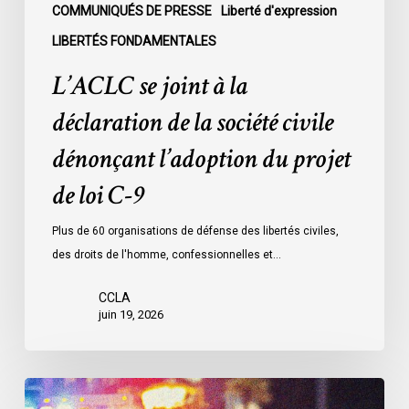
l’adoption
COMMUNIQUÉS DE PRESSE
Liberté d'expression
du
LIBERTÉS FONDAMENTALES
projet
L’ACLC se joint à la
de
loi
déclaration de la société civile
C-
dénonçant l’adoption du projet
9
de loi C-9
Plus de 60 organisations de défense des libertés civiles,
des droits de l'homme, confessionnelles et…
CCLA
juin 19, 2026
Le