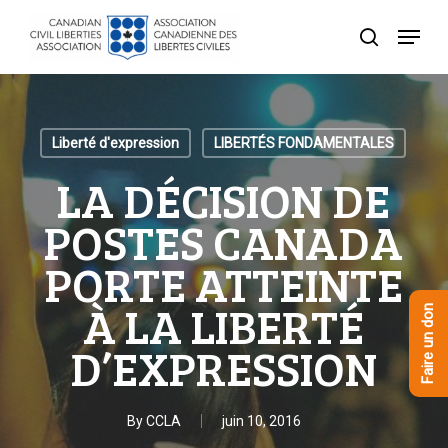
Skip
Menu
to
recherche
Close
main
Menu
content
Liberté d'expression
LIBERTÉS FONDAMENTALES
LA DÉCISION DE
POSTES CANADA
PORTE ATTEINTE
À LA LIBERTÉ
Faire un don
D’EXPRESSION
By
CCLA
juin 10, 2016