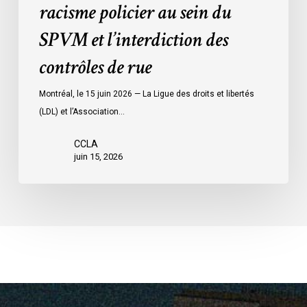
racisme policier au sein du
SPVM
SPVM et l’interdiction des
et
l’interdiction
contrôles de rue
des
contrôles
Montréal, le 15 juin 2026 — La Ligue des droits et libertés
de
(LDL) et l’Association…
rue
CCLA
juin 15, 2026