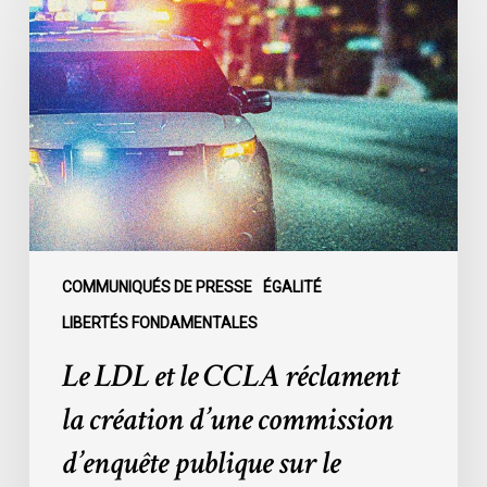
LDL
et
le
CCLA
réclament
la
création
d’une
commission
d’enquête
publique
COMMUNIQUÉS DE PRESSE
ÉGALITÉ
sur
LIBERTÉS FONDAMENTALES
le
Le LDL et le CCLA réclament
racisme
policier
la création d’une commission
au
d’enquête publique sur le
sein
du