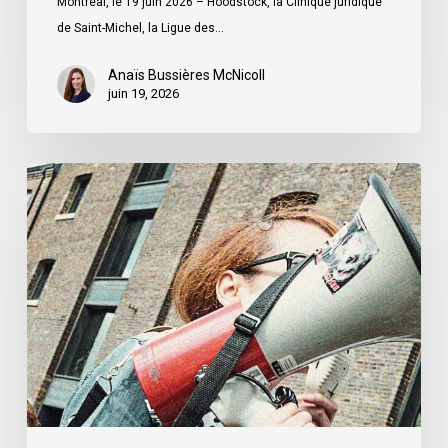
Montréal, le 19 juin 2026 – Hoodstock, la Clinique juridique
ministre
de Saint-Michel, la Ligue des…
du
Québec
Anaïs Bussières McNicoll
juin 19, 2026
L’ACLC
se
joint
à
la
déclaration
de
la
société
civile
dénonçant