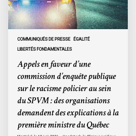
sur
le
racisme
policier
au
COMMUNIQUÉS DE PRESSE
ÉGALITÉ
sein
LIBERTÉS FONDAMENTALES
du
Appels en faveur d’une
SPVM
:
commission d’enquête publique
des
sur le racisme policier au sein
organisations
demandent
du SPVM : des organisations
des
demandent des explications à la
explications
à
première ministre du Québec
la
première