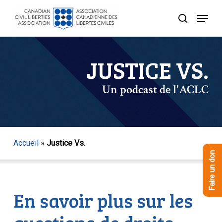
Skip
Menu
to
recherche
Close
main
Menu
content
JUSTICE VS.
Un podcast de l'ACLC
Accueil
»
Justice Vs.
Faire un don
En savoir plus sur les