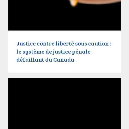
Justice contre liberté sous caution :
le système de justice pénale
défaillant du Canada
La
justice
face
à
l’isolement
cellulaire
: