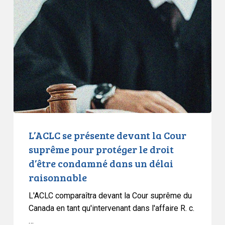
présente
devant
la
Cour
suprême
pour
protéger
le
droit
d’être
L’ACLC se présente devant la Cour
condamné
suprême pour protéger le droit
dans
d’être condamné dans un délai
un
raisonnable
délai
raisonnable
L'ACLC comparaîtra devant la Cour suprême du
Canada en tant qu'intervenant dans l'affaire R. c.
…