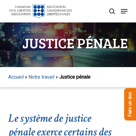
Skip
Menu
to
recherche
Close
main
Menu
content
JUSTICE PÉNALE
Accueil
»
Notre travail
»
Justice pénale
Faire un don
Le système de justice
pénale exerce certains des