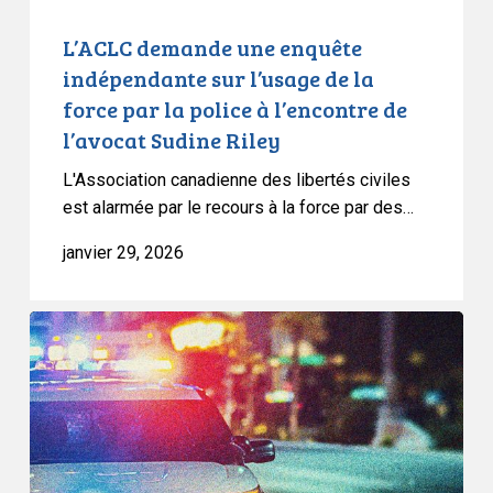
par
la
L’ACLC demande une enquête
police
indépendante sur l’usage de la
à
force par la police à l’encontre de
l’encontre
l’avocat Sudine Riley
de
l’avocat
L'Association canadienne des libertés civiles
Sudine
est alarmée par le recours à la force par des…
Riley
janvier 29, 2026
L’ACLC
défend
la
décision
historique
de