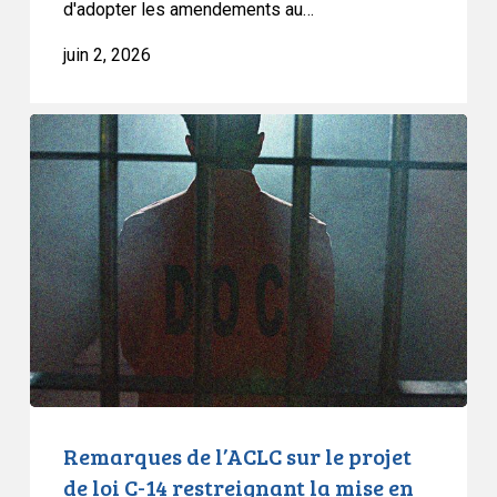
la
d'adopter les amendements au…
mise
juin 2, 2026
en
liberté
sous
Remarques
caution
de
l’ACLC
sur
le
projet
de
loi
C-
14
restreignant
la
Remarques de l’ACLC sur le projet
mise
de loi C-14 restreignant la mise en