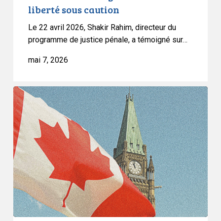
en
liberté sous caution
liberté
Le 22 avril 2026, Shakir Rahim, directeur du
sous
programme de justice pénale, a témoigné sur…
caution
mai 7, 2026
L’ACLC
félicite
la
juge
Louise
Arbour
pour
sa
nomination
en
tant