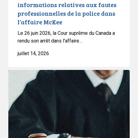
informations relatives aux fautes
professionnelles
professionnelles de la police dans
de
l’affaire McKee
la
police
Le 26 juin 2026, la Cour suprême du Canada a
dans
rendu son arrêt dans l’affaire…
l’affaire
juillet 14, 2026
McKee
L’ACLC
témoigne
devant
le
Sénat
au
sujet
du
projet