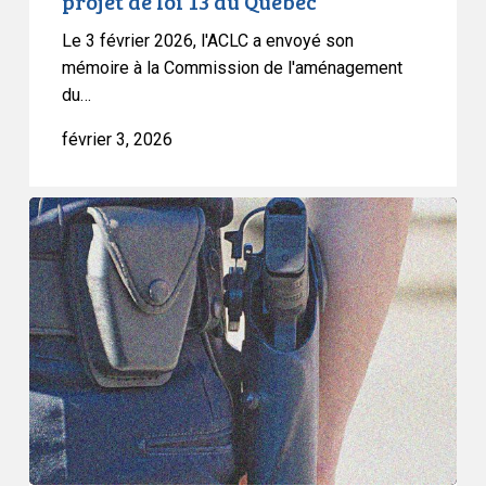
projet de loi 13 du Québec
Le 3 février 2026, l'ACLC a envoyé son
mémoire à la Commission de l'aménagement
du…
février 3, 2026
L’ACLC
demande
une
enquête
indépendante
sur
l’usage
de
la
force