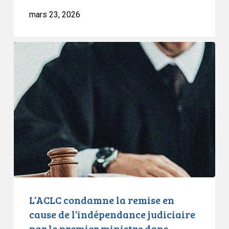
cours
mars 23, 2026
des
particuliers
L’ACLC
condamne
la
remise
en
cause
de
l’indépendance
judiciaire
par
le
premier
L’ACLC condamne la remise en
ministre
cause de l’indépendance judiciaire
dans
par le premier ministre dans