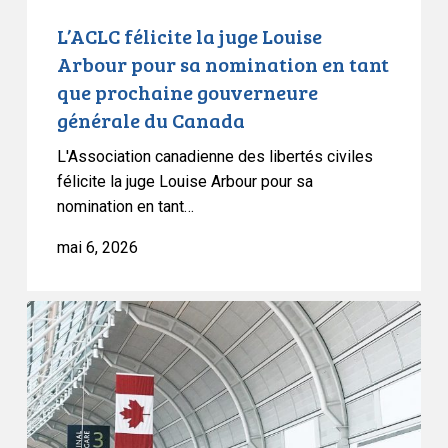
que
L’ACLC félicite la juge Louise
prochaine
Arbour pour sa nomination en tant
gouverneure
que prochaine gouverneure
générale
générale du Canada
du
Canada
L'Association canadienne des libertés civiles
félicite la juge Louise Arbour pour sa
nomination en tant…
mai 6, 2026
Un
organe
clé
des
Nations
unies