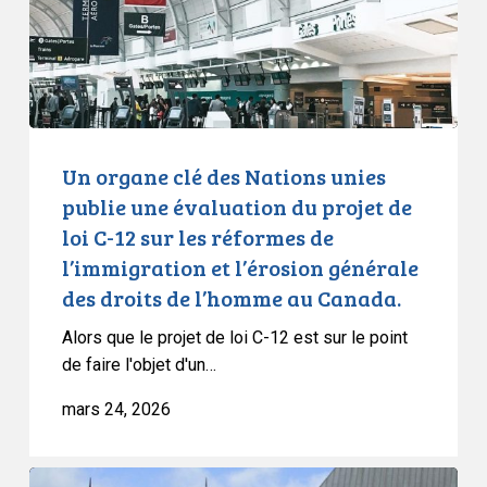
publie
une
évaluation
du
projet
de
Un organe clé des Nations unies
loi
publie une évaluation du projet de
C-
loi C-12 sur les réformes de
12
l’immigration et l’érosion générale
sur
des droits de l’homme au Canada.
les
réformes
Alors que le projet de loi C-12 est sur le point
de
de faire l'objet d'un…
l’immigration
mars 24, 2026
et
l’érosion
générale
La