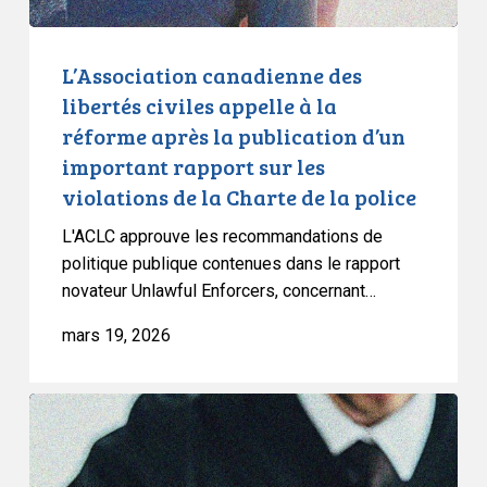
après
la
publication
L’Association canadienne des
d’un
libertés civiles appelle à la
important
réforme après la publication d’un
rapport
important rapport sur les
sur
violations de la Charte de la police
les
violations
L'ACLC approuve les recommandations de
de
politique publique contenues dans le rapport
la
novateur Unlawful Enforcers, concernant…
Charte
mars 19, 2026
de
la
police
L’ACLC
demande
au