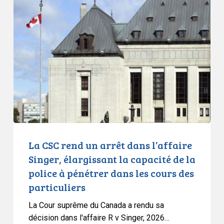
des
CSC
droits
rend
de
un
l’homme
arrêt
au
dans
Canada.
l’affaire
Singer,
élargissant
la
capacité
de
La CSC rend un arrêt dans l’affaire
la
Singer, élargissant la capacité de la
police
police à pénétrer dans les cours des
à
particuliers
pénétrer
dans
La Cour suprême du Canada a rendu sa
les
décision dans l'affaire R v Singer, 2026…