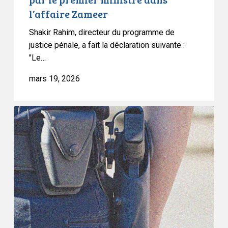
l’affaire
l’affaire Zameer
Zameer
Shakir Rahim, directeur du programme de
justice pénale, a fait la déclaration suivante :
"Le…
mars 19, 2026
L’Association
canadienne
des
libertés
civiles
appelle
à
la
réforme