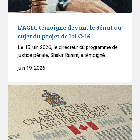
de
loi
C-
L’ACLC témoigne devant le Sénat au
16
sujet du projet de loi C-16
Le 15 juin 2026, le directeur du programme de
justice pénale, Shakir Rahim, a témoigné…
juin 19, 2026
L’ACLC
intervient
devant
la
Cour
suprême
dans