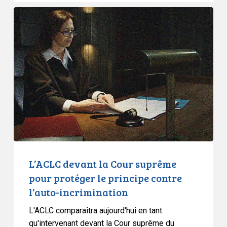
L’ACLC
devant
la
Cour
suprême
pour
protéger
le
principe
contre
l’auto-
incrimination
L’ACLC devant la Cour suprême
pour protéger le principe contre
l’auto-incrimination
L'ACLC comparaîtra aujourd'hui en tant
qu'intervenant devant la Cour suprême du