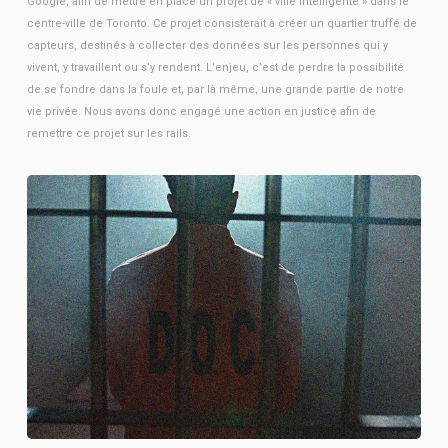
Google, afin de mettre en place un projet de « ville intelligente » dans le
centre-ville de Toronto. Ce projet consisterait à créer un quartier truffé de
capteurs, destinés à collecter des données sur les personnes qui y
vivent, y travaillent ou s’y rendent. L’enjeu, c’est de perdre la possibilité
de se fondre dans la foule et, par là même, une grande partie de notre
vie privée. Nous avons donc engagé une action en justice afin de
remettre ce projet sur les rails.