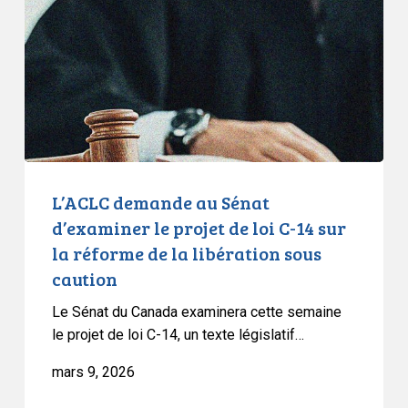
Sénat
d’examiner
le
projet
de
loi
C-
14
sur
L’ACLC demande au Sénat
la
d’examiner le projet de loi C-14 sur
réforme
la réforme de la libération sous
de
caution
la
libération
Le Sénat du Canada examinera cette semaine
sous
le projet de loi C-14, un texte législatif…
caution
mars 9, 2026