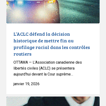
mettre
fin
au
profilage
racial
dans
L’ACLC défend la décision
les
historique de mettre fin au
contrôles
profilage racial dans les contrôles
routiers
routiers
OTTAWA — L’Association canadienne des
libertés civiles (ACLC) se présentera
aujourd’hui devant la Cour suprême…
janvier 19, 2026
L’ACLC
se