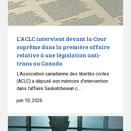
la
première
affaire
relative
à
L’ACLC intervient devant la Cour
une
suprême dans la première affaire
législation
relative à une législation anti-
anti-
trans au Canada
trans
au
L'Association canadienne des libertés civiles
Canada
(ACLC) a déposé son mémoire d'intervention
dans l'affaire Saskatchewan c.…
juin 10, 2026
L’ACLC
demande