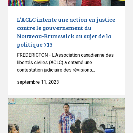
du
Nouveau-
Brunswick
L’ACLC intente une action en justice
au
contre le gouvernement du
sujet
Nouveau-Brunswick au sujet de la
de
politique 713
la
politique
FREDERICTON - L'Association canadienne des
713
libertés civiles (ACLC) a entamé une
contestation judiciaire des révisions…
septembre 11, 2023
L’ACLC
réagit
aux
dernières
révisions