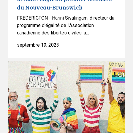
du Nouveau-Brunswick
FREDERICTON - Harini Sivalingam, directeur du
programme d'égalité de l'Association
canadienne des libertés civiles, a…
septembre 19, 2023
L’ACLC
intente
une
action
en
justice
contre
le
gouvernement