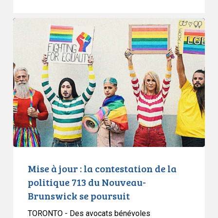
Mise
à
jour
:
la
contestation
de
la
politique
713
du
Nouveau-
Mise à jour : la contestation de la
Brunswick
politique 713 du Nouveau-
se
Brunswick se poursuit
poursuit
TORONTO - Des avocats bénévoles