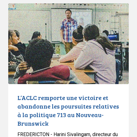
L’ACLC
remporte
une
victoire
et
abandonne
les
poursuites
relatives
à
la
politique
L’ACLC remporte une victoire et
713
abandonne les poursuites relatives
au
à la politique 713 au Nouveau-
Nouveau-
Brunswick
Brunswick
FREDERICTON - Harini Sivalingam, directeur du