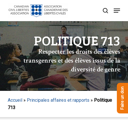
Skip
Menu
to
recherche
Close
main
Menu
content
POLITIQUE 713
Respecter les droits des élèves
transgenres et des élèves issus de la
diversité de genre
Faire un don
Accueil
»
Principales affaires et rapports
»
Politique
713