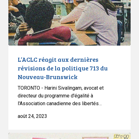
de
la
politique
713
du
Nouveau-
Brunswick
L’ACLC réagit aux dernières
révisions de la politique 713 du
Nouveau-Brunswick
TORONTO - Harini Sivalingam, avocat et
directeur du programme d'égalité à
l'Association canadienne des libertés…
août 24, 2023
ACLC