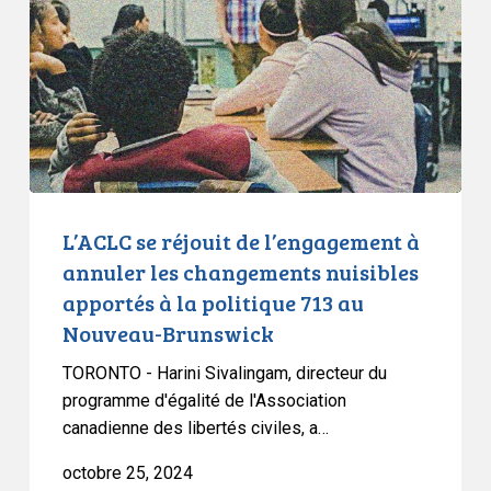
de
l’engagement
à
annuler
les
changements
nuisibles
apportés
à
L’ACLC se réjouit de l’engagement à
la
annuler les changements nuisibles
politique
apportés à la politique 713 au
713
Nouveau-Brunswick
au
Nouveau-
TORONTO - Harini Sivalingam, directeur du
Brunswick
programme d'égalité de l'Association
canadienne des libertés civiles, a…
octobre 25, 2024