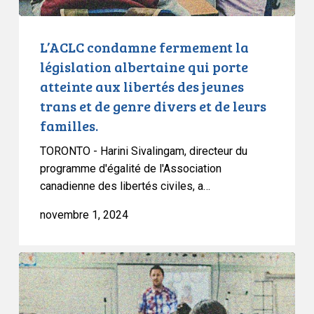
aux
libertés
des
L’ACLC condamne fermement la
jeunes
législation albertaine qui porte
trans
atteinte aux libertés des jeunes
et
trans et de genre divers et de leurs
de
familles.
genre
divers
TORONTO - Harini Sivalingam, directeur du
et
programme d'égalité de l'Association
de
canadienne des libertés civiles, a…
leurs
novembre 1, 2024
familles.
L’ACLC
se
réjouit