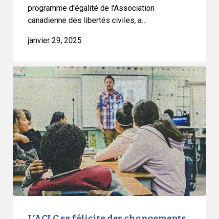
programme d'égalité de l'Association
canadienne des libertés civiles, a…
janvier 29, 2025
L’ACLC
se
félicite
des
changements
apportés
à
la
politique
713
L’ACLC se félicite des changements