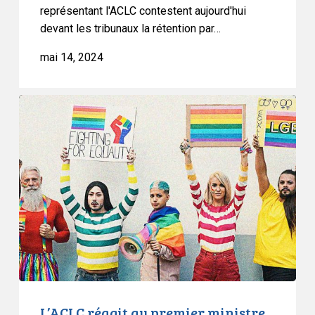
représentant l'ACLC contestent aujourd'hui
devant les tribunaux la rétention par…
mai 14, 2024
L’ACLC
réagit
au
premier
ministre
du
Nouveau-
Brunswick
L’ACLC réagit au premier ministre