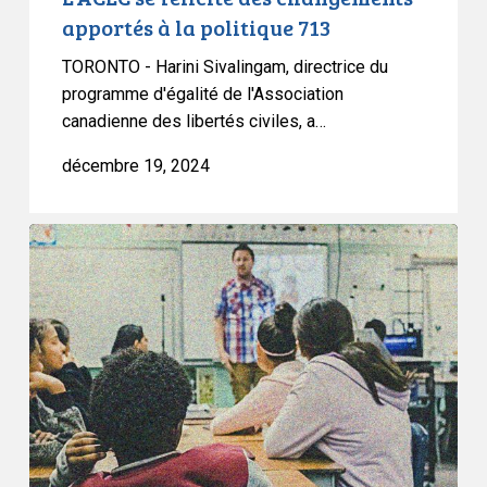
apportés à la politique 713
TORONTO - Harini Sivalingam, directrice du
programme d'égalité de l'Association
canadienne des libertés civiles, a…
décembre 19, 2024
L’ACLC
condamne
fermement
la
législation
albertaine
qui
porte
atteinte