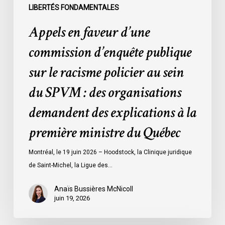
sein
LIBERTÉS FONDAMENTALES
du
Appels en faveur d’une
SPVM
:
commission d’enquête publique
des
sur le racisme policier au sein
organisations
demandent
du SPVM : des organisations
des
demandent des explications à la
explications
à
première ministre du Québec
la
première
Montréal, le 19 juin 2026 – Hoodstock, la Clinique juridique
ministre
de Saint-Michel, la Ligue des…
du
Québec
Anaïs Bussières McNicoll
juin 19, 2026