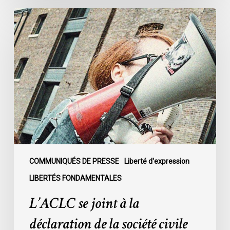
L’ACLC
se
joint
à
la
déclaration
de
la
société
civile
dénonçant
l’adoption
COMMUNIQUÉS DE PRESSE
Liberté d'expression
du
LIBERTÉS FONDAMENTALES
projet
L’ACLC se joint à la
de
loi
déclaration de la société civile
C-