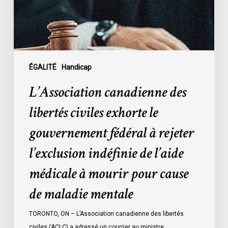
le
gouvernement
fédéral
à
rejeter
l’exclusion
ÉGALITÉ
Handicap
indéfinie
L’Association canadienne des
de
l’aide
libertés civiles exhorte le
médicale
gouvernement fédéral à rejeter
à
mourir
l’exclusion indéfinie de l’aide
pour
médicale à mourir pour cause
cause
de
de maladie mentale
maladie
mentale
TORONTO, ON – L’Association canadienne des libertés
civiles (ACLC) a adressé un courrier au ministre…