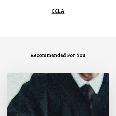
CCLA
Recommended For You
L’Association
canadienne
des
libertés
civiles
exhorte