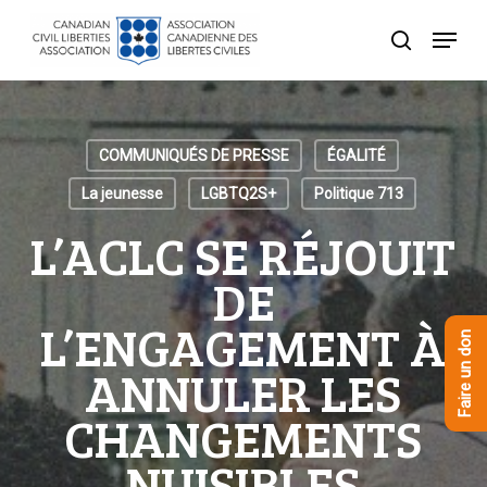
Skip
Menu
to
recherche
Close
main
Menu
content
COMMUNIQUÉS DE PRESSE
ÉGALITÉ
La jeunesse
LGBTQ2S+
Politique 713
L’ACLC SE RÉJOUIT
DE
L’ENGAGEMENT À
Faire un don
ANNULER LES
CHANGEMENTS
NUISIBLES