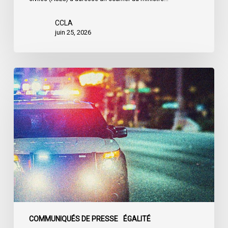
CCLA
juin 25, 2026
Appels
en
faveur
d’une
commission
d’enquête
publique
sur
le
racisme
policier
au
COMMUNIQUÉS DE PRESSE
ÉGALITÉ