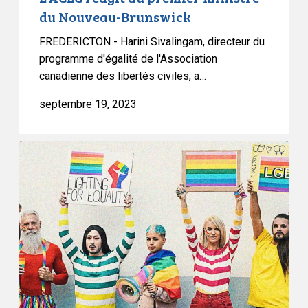
du Nouveau-Brunswick
FREDERICTON - Harini Sivalingam, directeur du
programme d'égalité de l'Association
canadienne des libertés civiles, a…
septembre 19, 2023
L’ACLC
intente
une
action
en
justice
contre
le
gouvernement