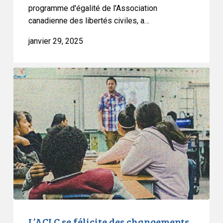
programme d'égalité de l'Association
canadienne des libertés civiles, a…
janvier 29, 2025
L’ACLC
se
félicite
des
changements
apportés
à
la
politique
713
L’ACLC se félicite des changements