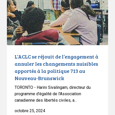
de
l’engagement
à
annuler
les
changements
nuisibles
apportés
à
L’ACLC se réjouit de l’engagement à
la
annuler les changements nuisibles
politique
apportés à la politique 713 au
713
Nouveau-Brunswick
au
Nouveau-
TORONTO - Harini Sivalingam, directeur du
Brunswick
programme d'égalité de l'Association
canadienne des libertés civiles, a…
octobre 25, 2024