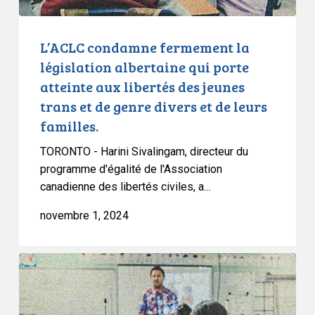
aux
libertés
des
L’ACLC condamne fermement la
jeunes
législation albertaine qui porte
trans
atteinte aux libertés des jeunes
et
trans et de genre divers et de leurs
de
familles.
genre
divers
TORONTO - Harini Sivalingam, directeur du
et
programme d'égalité de l'Association
de
canadienne des libertés civiles, a…
leurs
novembre 1, 2024
familles.
L’ACLC
se
réjouit