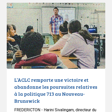
L’ACLC
remporte
une
victoire
et
abandonne
les
poursuites
relatives
à
la
politique
L’ACLC remporte une victoire et
713
abandonne les poursuites relatives
au
à la politique 713 au Nouveau-
Nouveau-
Brunswick
Brunswick
FREDERICTON - Harini Sivalingam, directeur du