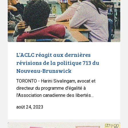
de
la
politique
713
du
Nouveau-
Brunswick
L’ACLC réagit aux dernières
révisions de la politique 713 du
Nouveau-Brunswick
TORONTO - Harini Sivalingam, avocat et
directeur du programme d'égalité à
l'Association canadienne des libertés…
août 24, 2023
ACLC