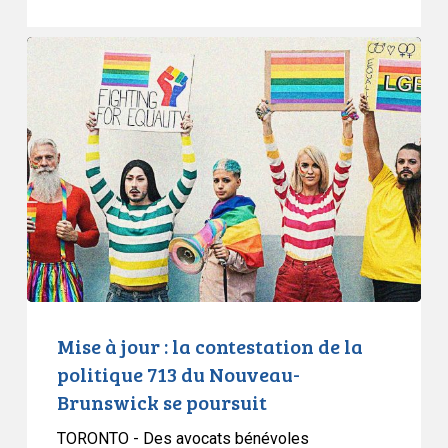
Mise
à
jour
:
la
contestation
de
la
politique
713
du
Nouveau-
Mise à jour : la contestation de la
Brunswick
politique 713 du Nouveau-
se
Brunswick se poursuit
poursuit
TORONTO - Des avocats bénévoles