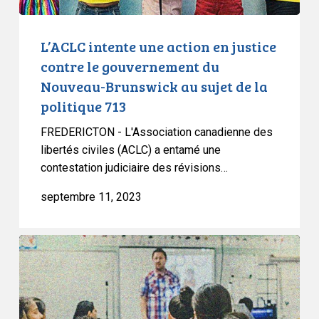
du
Nouveau-
Brunswick
L’ACLC intente une action en justice
au
contre le gouvernement du
sujet
Nouveau-Brunswick au sujet de la
de
politique 713
la
politique
FREDERICTON - L'Association canadienne des
713
libertés civiles (ACLC) a entamé une
contestation judiciaire des révisions…
septembre 11, 2023
L’ACLC
réagit
aux
dernières
révisions