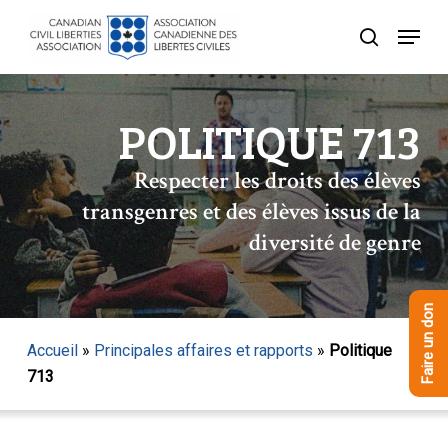
Skip
Menu
to
recherche
Close
main
Menu
content
POLITIQUE 713
Respecter les droits des élèves
transgenres et des élèves issus de la
diversité de genre
Faire un don
Accueil
»
Principales affaires et rapports
»
Politique
713