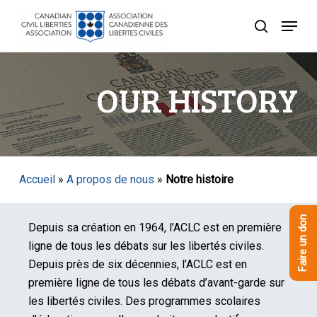
Skip
Menu
to
recherche
Close
main
Menu
content
OUR HISTORY
Accueil
»
A propos de nous
»
Notre histoire
Faire un don
Depuis sa création en 1964, l’ACLC est en première
ligne de tous les débats sur les libertés civiles.
Depuis près de six décennies, l’ACLC est en
première ligne de tous les débats d’avant-garde sur
les libertés civiles. Des programmes scolaires