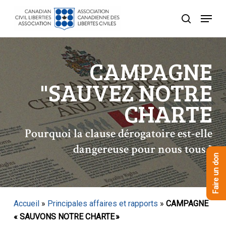
Skip
Menu
to
recherche
Close
main
Menu
content
CAMPAGNE
"SAUVEZ NOTRE
CHARTE
Pourquoi la clause dérogatoire est-elle
dangereuse pour nous tous ?
Faire un don
Accueil
»
Principales affaires et rapports
»
CAMPAGNE
« SAUVONS NOTRE CHARTE »