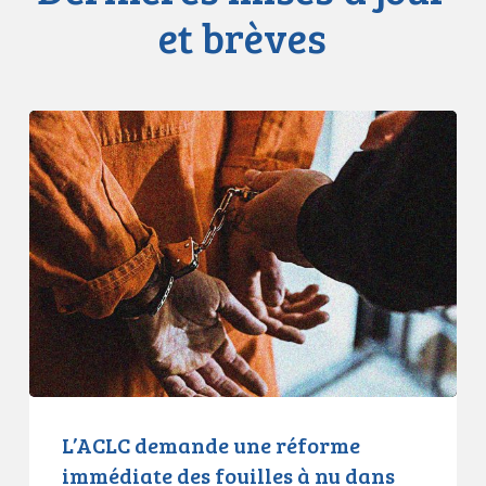
et brèves
L’ACLC
demande
une
réforme
immédiate
des
fouilles
à
nu
dans
les
prisons
L’ACLC demande une réforme
de
immédiate des fouilles à nu dans