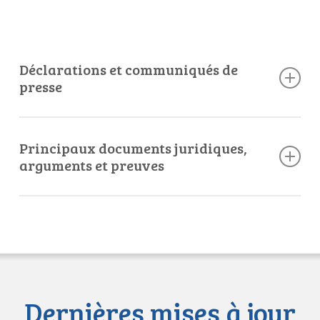
Déclarations et communiqués de
presse
20 juin 2022
Communiqué de presse
(Lien)
Principaux documents juridiques,
arguments et preuves
20 juin 2022
Dépôt de la demande d’indemnisation
(Lien)
Dernières mises à jour