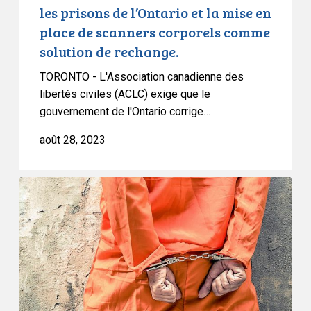
l’Ontario
les prisons de l’Ontario et la mise en
et
place de scanners corporels comme
la
solution de rechange.
mise
en
TORONTO - L'Association canadienne des
place
libertés civiles (ACLC) exige que le
de
gouvernement de l'Ontario corrige…
scanners
août 28, 2023
corporels
comme
solution
Lancement
de
d’un
rechange.
recours
collectif
concernant
des
fouilles