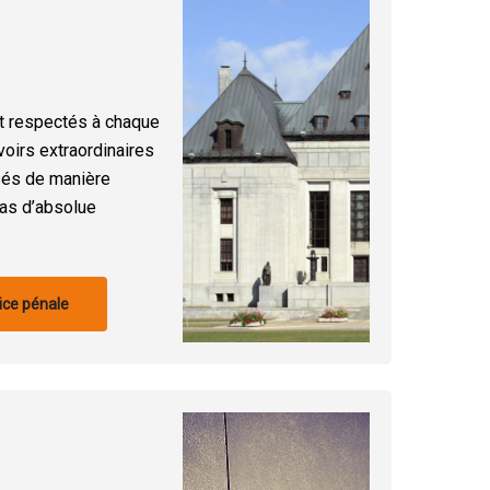
nt respectés à chaque
oirs extraordinaires
isés de manière
cas d’absolue
tice pénale