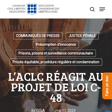
Skip
Menu
to
recherche
Close
main
Menu
content
COMMUNIQUÉS DE PRESSE
JUSTICE PÉNALE
Présomption d'innocence
Prisons, prisons et surveillance communautaire
Procès équitable, procédure régulière et condamnation
L’ACLC RÉAGIT AU
Faire un don
PROJET DE LOI C-
48
By
CCLA
mai 17, 2023