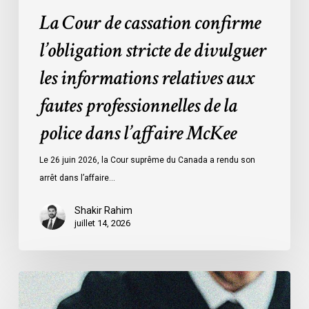
la
La Cour de cassation confirme
police
l’obligation stricte de divulguer
dans
l’affaire
les informations relatives aux
McKee
fautes professionnelles de la
police dans l’affaire McKee
Le 26 juin 2026, la Cour suprême du Canada a rendu son
arrêt dans l’affaire…
Shakir Rahim
juillet 14, 2026
L’ACLC
témoigne