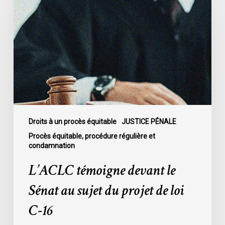
devant
le
Sénat
au
sujet
du
projet
de
loi
C-
Droits à un procès équitable
JUSTICE PÉNALE
16
Procès équitable, procédure régulière et
condamnation
L’ACLC témoigne devant le
Sénat au sujet du projet de loi
C-16