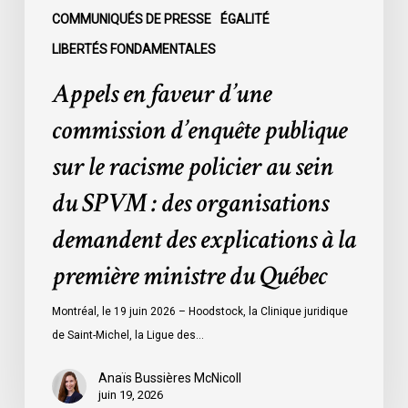
au
COMMUNIQUÉS DE PRESSE
ÉGALITÉ
sein
LIBERTÉS FONDAMENTALES
du
Appels en faveur d’une
SPVM
:
commission d’enquête publique
des
sur le racisme policier au sein
organisations
demandent
du SPVM : des organisations
des
demandent des explications à la
explications
à
première ministre du Québec
la
première
Montréal, le 19 juin 2026 – Hoodstock, la Clinique juridique
ministre
de Saint-Michel, la Ligue des…
du
Québec
Anaïs Bussières McNicoll
juin 19, 2026