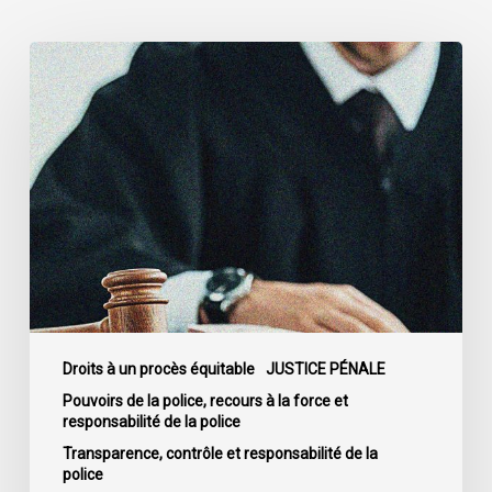
La
Cour
de
cassation
confirme
l’obligation
stricte
de
divulguer
les
informations
relatives
Droits à un procès équitable
JUSTICE PÉNALE
aux
Pouvoirs de la police, recours à la force et
responsabilité de la police
fautes
professionnelles
Transparence, contrôle et responsabilité de la
police
de