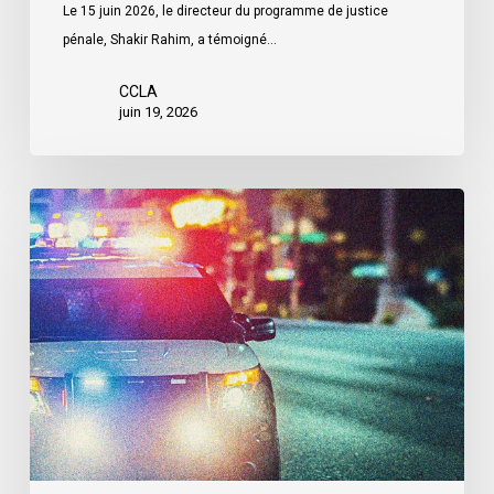
Le 15 juin 2026, le directeur du programme de justice
pénale, Shakir Rahim, a témoigné…
CCLA
juin 19, 2026
Appels
en
faveur
d’une
commission
d’enquête
publique
sur
le
racisme
policier