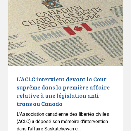
»,
devant
sur
la
la
Cour
liberté
suprême
d’expression
dans
et
la
le
première
droit
affaire
à
relative
la
à
L’ACLC intervient devant la Cour
vie
une
suprême dans la première affaire
privée
législation
relative à une législation anti-
anti-
trans au Canada
trans
au
L'Association canadienne des libertés civiles
Canada
(ACLC) a déposé son mémoire d'intervention
dans l'affaire Saskatchewan c.…