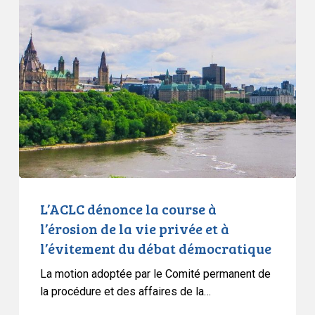
dénonce
la
course
à
l’érosion
de
la
vie
privée
et
à
L’ACLC dénonce la course à
l’évitement
l’érosion de la vie privée et à
du
l’évitement du débat démocratique
débat
La motion adoptée par le Comité permanent de
démocratique
la procédure et des affaires de la…