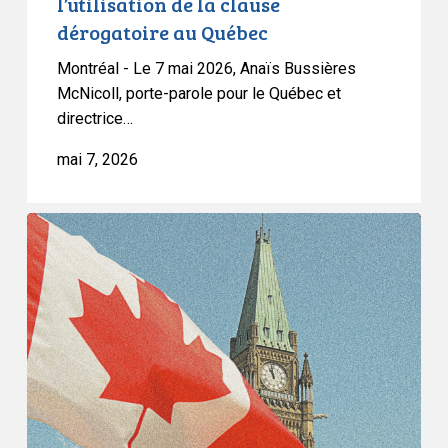
l’utilisation de la clause
clause
dérogatoire au Québec
dérogatoire
au
Montréal - Le 7 mai 2026, Anaïs Bussières
Québec
McNicoll, porte-parole pour le Québec et
directrice…
mai 7, 2026
L’ACLC
félicite
la
juge
Louise
Arbour
pour
sa
nomination