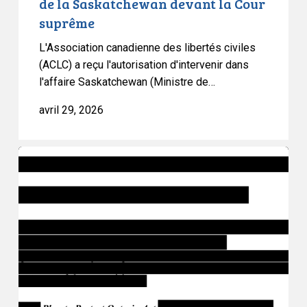
de la Saskatchewan devant la Cour
la
suprême
Saskatchewan
devant
L'Association canadienne des libertés civiles
la
(ACLC) a reçu l'autorisation d'intervenir dans
Cour
l'affaire Saskatchewan (Ministre de…
suprême
avril 29, 2026
L’Ontario
fait
passer
le
projet
de
loi
97
en