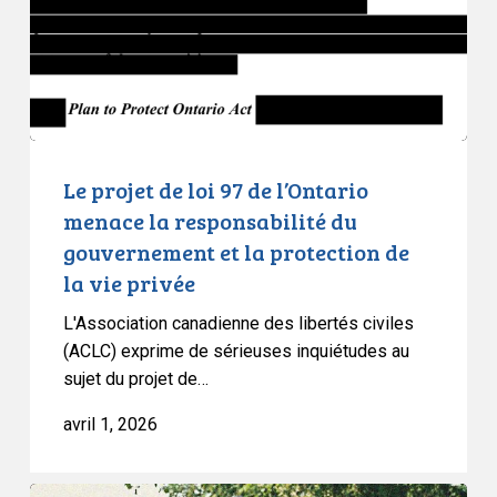
de
l’Ontario
menace
la
responsabilité
du
gouvernement
Le projet de loi 97 de l’Ontario
et
menace la responsabilité du
la
gouvernement et la protection de
protection
la vie privée
de
la
L'Association canadienne des libertés civiles
vie
(ACLC) exprime de sérieuses inquiétudes au
sujet du projet de…
privée
avril 1, 2026
L’adoption