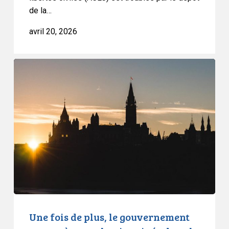
de la…
avril 20, 2026
Une
fois
de
plus,
le
gouvernement
ne
protège
pas
la
vie
privée
Une fois de plus, le gouvernement
dans