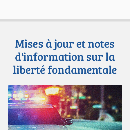
Mises à jour et notes
d'information sur la
liberté fondamentale
Appels
en
faveur
d’une
commission
d’enquête