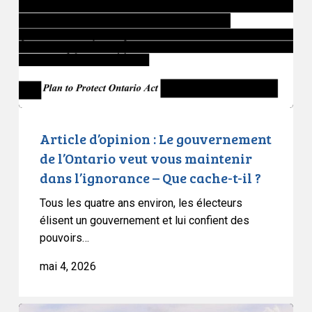
gouvernement
de
l’Ontario
veut
vous
maintenir
dans
l’ignorance
Article d’opinion : Le gouvernement
–
de l’Ontario veut vous maintenir
Que
dans l’ignorance – Que cache-t-il ?
cache-
Tous les quatre ans environ, les électeurs
t-
élisent un gouvernement et lui confient des
il
pouvoirs…
?
mai 4, 2026
L’ACLC