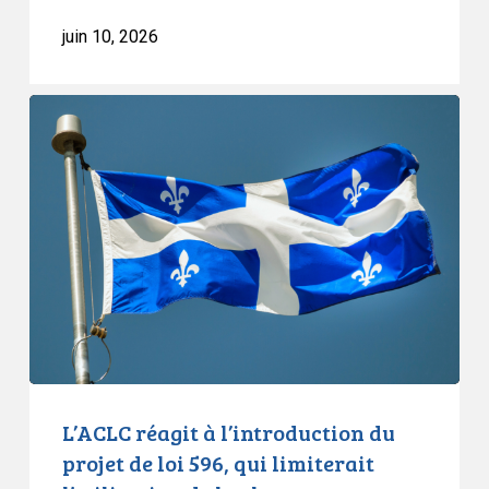
juin 10, 2026
L’ACLC
réagit
à
l’introduction
du
projet
de
loi
596,
qui
limiterait
l’utilisation
L’ACLC réagit à l’introduction du
de
projet de loi 596, qui limiterait
la