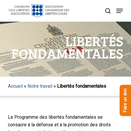
Skip
Menu
to
recherche
Close
main
Menu
content
LIBERTÉS
FONDAMENTALES
Accueil
»
Notre travail
»
Libertés fondamentales
Faire un don
Le Programme des libertés fondamentales se
consacre à la défense et à la promotion des droits