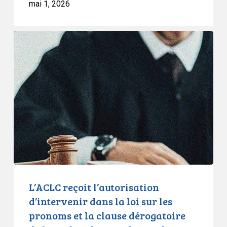
mai 1, 2026
L’ACLC
reçoit
l’autorisation
d’intervenir
dans
la
loi
sur
les
pronoms
et
la
L’ACLC reçoit l’autorisation
clause
d’intervenir dans la loi sur les
dérogatoire
pronoms et la clause dérogatoire
de