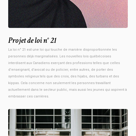
Projet de loi n° 21
La loi n° 21 est une loi qui touche de manière disproportionnée les
personnes déjà marginalisées. Les nouvelles lois québécoises
interdisent aux Canadiens exerçant des professions telles que celles
d’enseignant, d’avocat ou de policier, entre autres, de porter des
symboles religieux tels que des croix, des hijabs, des turbans et des
kippas. Cela concerne non seulement les personnes travaillant
actuellement dans le secteur public, mais aussi les jeunes qui aspirent à
embrasser ces carrières.