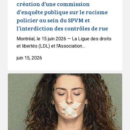
création d’une commission
le
d’enquête publique sur le racisme
racisme
policier au sein du SPVM et
policier
l’interdiction des contrôles de rue
au
sein
Montréal, le 15 juin 2026 — La Ligue des droits
du
et libertés (LDL) et l’Association…
SPVM
juin 15, 2026
et
l’interdiction
des
L’ACLC
contrôles
met
de
en
rue
garde
contre
les
risques
que