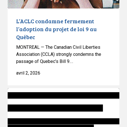
au
Québec
L’ACLC condamne fermement
l’adoption du projet de loi 9 au
Québec
MONTREAL — The Canadian Civil Liberties
Association (CCLA) strongly condemns the
passage of Quebec’s Bill 9.…
avril 2, 2026
Le
projet
de
loi
97