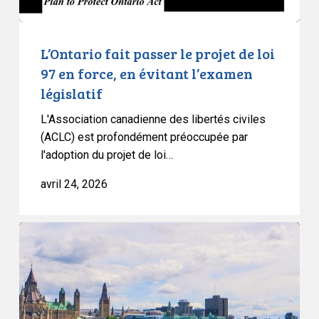
force,
en
évitant
L’Ontario fait passer le projet de loi
l’examen
97 en force, en évitant l’examen
législatif
législatif
L'Association canadienne des libertés civiles
(ACLC) est profondément préoccupée par
l'adoption du projet de loi…
avril 24, 2026
Nouveau
sondage
:
les
partis