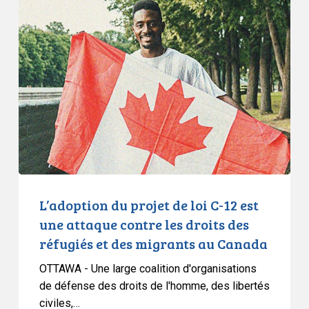
du
projet
de
loi
C-
12
est
une
attaque
contre
les
L’adoption du projet de loi C-12 est
droits
une attaque contre les droits des
des
réfugiés et des migrants au Canada
réfugiés
OTTAWA - Une large coalition d'organisations
et
de défense des droits de l'homme, des libertés
des
civiles,…
migrants