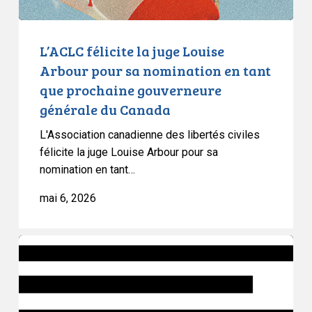
en
tant
que
L’ACLC félicite la juge Louise
prochaine
Arbour pour sa nomination en tant
gouverneure
que prochaine gouverneure
générale
générale du Canada
du
Canada
L'Association canadienne des libertés civiles
félicite la juge Louise Arbour pour sa
nomination en tant…
mai 6, 2026
Article
d’opinion
:
Le