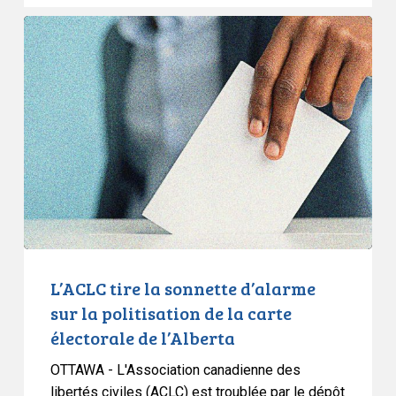
vie
L’ACLC
privée
tire
la
sonnette
d’alarme
sur
la
politisation
de
la
carte
électorale
L’ACLC tire la sonnette d’alarme
de
sur la politisation de la carte
l’Alberta
électorale de l’Alberta
OTTAWA - L'Association canadienne des
libertés civiles (ACLC) est troublée par le dépôt