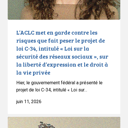
fait
peser
le
projet
L’ACLC met en garde contre les
de
risques que fait peser le projet de
loi
loi C-34, intitulé « Loi sur la
C-
sécurité des réseaux sociaux », sur
34,
la liberté d’expression et le droit à
intitulé
la vie privée
«
Loi
Hier, le gouvernement fédéral a présenté le
sur
projet de loi C-34, intitulé « Loi sur…
la
juin 11, 2026
sécurité
des
réseaux
L’ACLC
sociaux
intervient