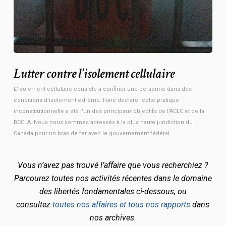
Lutter contre l’isolement cellulaire
L'isolement cellulaire consiste à confiner une personne dans des
conditions d'isolement extrême. Faire déclarer cette pratique
inconstitutionnelle a été l'un des principaux objectifs de l'ACLC et de la
BCCLA. Nous nous sommes adressés à la plus haute juridiction du
Canada pour un bras de fer avec le gouvernement fédéral.
Vous n’avez pas trouvé l’affaire que vous recherchiez ?
Parcourez toutes nos activités récentes dans le domaine
des libertés fondamentales ci-dessous, ou
consultez
toutes nos affaires et tous nos rapports
dans
nos archives.