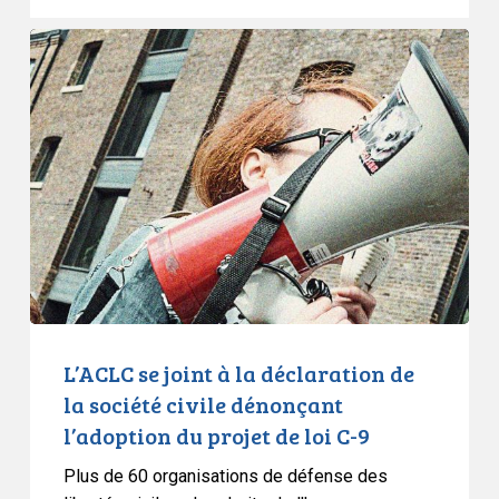
première
ministre
L’ACLC
du
se
Québec
joint
à
la
déclaration
de
la
société
civile
dénonçant
l’adoption
L’ACLC se joint à la déclaration de
du
la société civile dénonçant
projet
l’adoption du projet de loi C-9
de
Plus de 60 organisations de défense des
loi