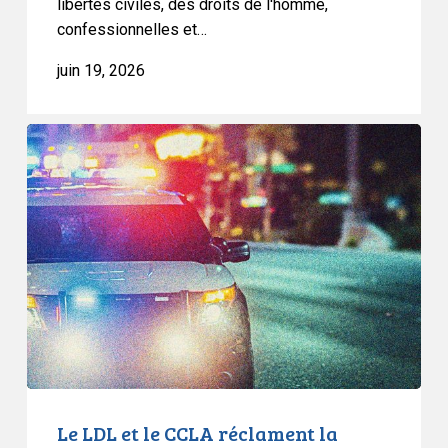
libertés civiles, des droits de l'homme,
C-
confessionnelles et…
9
juin 19, 2026
Le
LDL
et
le
CCLA
réclament
la
création
d’une
commission
d’enquête
publique
Le LDL et le CCLA réclament la
sur