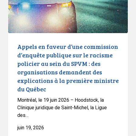
publique
sur
le
racisme
policier
au
Appels en faveur d’une commission
sein
d’enquête publique sur le racisme
du
policier au sein du SPVM : des
SPVM
organisations demandent des
:
explications à la première ministre
des
du Québec
organisations
demandent
Montréal, le 19 juin 2026 – Hoodstock, la
des
Clinique juridique de Saint-Michel, la Ligue
explications
des…
à
juin 19, 2026
la