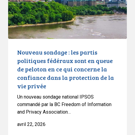
politiques
fédéraux
sont
en
queue
de
peloton
Nouveau sondage : les partis
en
politiques fédéraux sont en queue
ce
de peloton en ce qui concerne la
qui
confiance dans la protection de la
concerne
vie privée
la
confiance
Un nouveau sondage national IPSOS
dans
commandé par la BC Freedom of Information
la
and Privacy Association…
protection
avril 22, 2026
de
la