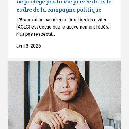
ne protège pas la vie privée dans le
le
cadre de la campagne politique
cadre
L'Association canadienne des libertés civiles
de
(ACLC) est déçue que le gouvernement fédéral
la
n'ait pas respecté…
campagne
politique
avril 3, 2026
L’ACLC
condamne
fermement
l’adoption
du
projet
de
loi
9