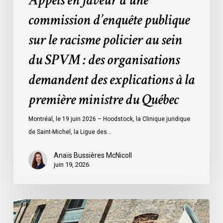
Appels en faveur d’une
:
commission d’enquête publique
des
sur le racisme policier au sein
organisations
demandent
du SPVM : des organisations
des
demandent des explications à la
explications
à
première ministre du Québec
la
première
Montréal, le 19 juin 2026 – Hoodstock, la Clinique juridique
ministre
de Saint-Michel, la Ligue des…
du
Québec
Anaïs Bussières McNicoll
juin 19, 2026
L’ACLC
se