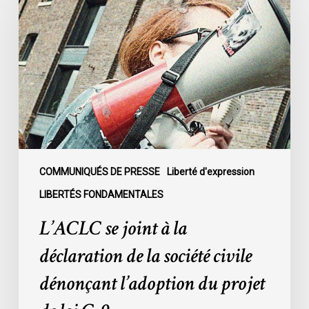
joint
à
la
déclaration
de
la
société
civile
dénonçant
l’adoption
COMMUNIQUÉS DE PRESSE
Liberté d'expression
du
LIBERTÉS FONDAMENTALES
projet
L’ACLC se joint à la
de
loi
déclaration de la société civile
C-
dénonçant l’adoption du projet
9