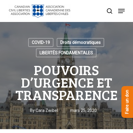
Skip
Menu
to
recherche
Close
main
Menu
content
COVID-19
Droits démocratiques
LIBERTÉS FONDAMENTALES
POUVOIRS
D’URGENCE ET
TRANSPARENCE
Faire un don
By
Cara Zwibel
mars 25, 2020