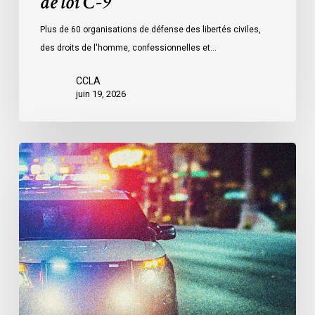
de loi C-9
Plus de 60 organisations de défense des libertés civiles,
des droits de l'homme, confessionnelles et…
CCLA
juin 19, 2026
Le
LDL
et
le
CCLA
réclament
la
création
d’une