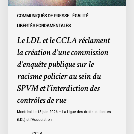
commission
d’enquête
publique
COMMUNIQUÉS DE PRESSE
ÉGALITÉ
sur
LIBERTÉS FONDAMENTALES
le
Le LDL et le CCLA réclament
racisme
policier
la création d’une commission
au
d’enquête publique sur le
sein
du
racisme policier au sein du
SPVM
SPVM et l’interdiction des
et
l’interdiction
contrôles de rue
des
contrôles
Montréal, le 15 juin 2026 — La Ligue des droits et libertés
de
(LDL) et l’Association…
rue
CCLA