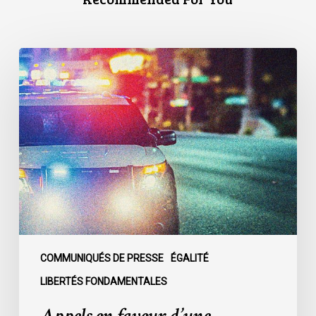
Appels
en
faveur
d’une
commission
d’enquête
publique
sur
le
racisme
policier
au
COMMUNIQUÉS DE PRESSE
ÉGALITÉ
sein
LIBERTÉS FONDAMENTALES
du
SPVM