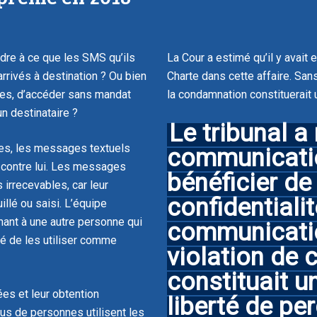
dre à ce que les SMS qu’ils
La Cour a estimé qu’il y avait 
arrivés à destination ? Ou bien
Charte dans cette affaire. Sans
ances, d’accéder sans mandat
la condamnation constituerait u
n destinataire ?
Le tribunal a
es, les messages textuels
communicatio
 contre lui. Les messages
bénéficier de
irrecevables, car leur
confidentiali
uillé ou saisi. L’équipe
nant à une autre personne qui
communicatio
té de les utiliser comme
violation de c
constituait un
es et leur obtention
liberté de per
us de personnes utilisent les