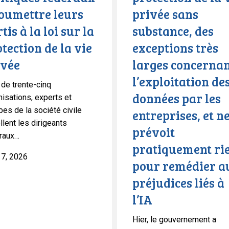
vie
soumettre leurs
privée sans
privée
tis à la loi sur la
substance, des
sans
substance,
tection de la vie
exceptions très
n
des
ivée
larges concerna
exceptions
l’exploitation de
très
 de trente-cinq
données par les
larges
nisations, experts et
pes de la société civile
concernant
entreprises, et n
lent les dirigeants
l’exploitation
prévoit
raux…
des
pratiquement ri
données
17, 2026
pour remédier a
par
les
préjudices liés à
entreprises,
l’IA
et
ne
Hier, le gouvernement a