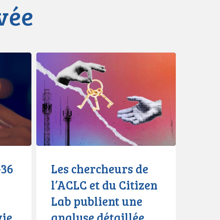
ivée
Les
chercheurs
de
l’ACLC
et
du
Citizen
Lab
publient
-36
Les chercheurs de
une
l’ACLC et du Citizen
analyse
Lab publient une
détaillée
des
vie
analyse détaillée