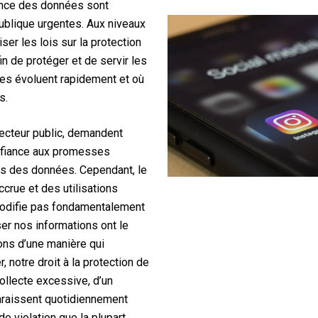
rnance des données sont
ublique urgentes. Aux niveaux
liser les lois sur la protection
in de protéger et de servir les
es évoluent rapidement et où
s.
secteur public, demandent
onfiance aux promesses
es des données. Cependant, le
ccrue et des utilisations
modifie pas fondamentalement
ser nos informations ont le
ions d’une manière qui
, notre droit à la protection de
ollecte excessive, d’un
paraissent quotidiennement
de violation que la plupart