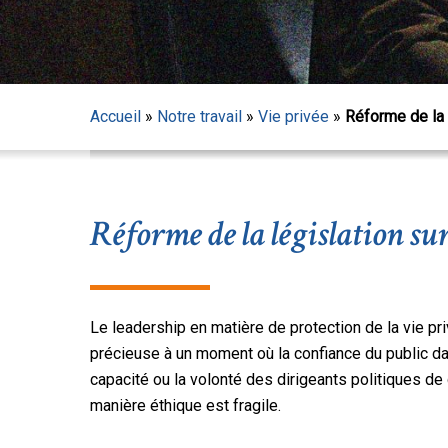
Accueil
»
Notre travail
»
Vie privée
»
Réforme de la l
Réforme de la législation sur 
Le leadership en matière de protection de la vie pr
précieuse à un moment où la confiance du public da
capacité ou la volonté des dirigeants politiques 
Appuyez sur Entrée pour lancer la recherche ou sur
manière éthique est fragile.