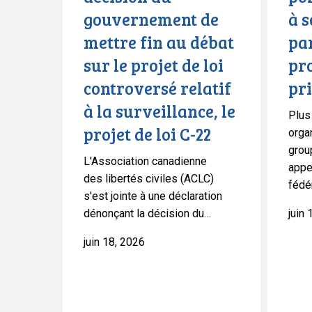
fin
la
gouvernement de
à 
au
loi
mettre fin au débat
par
débat
sur
sur
la
sur le projet de loi
pro
le
protectio
controversé relatif
pr
projet
de
à la surveillance, le
de
la
Plus
projet de loi C-22
loi
vie
orga
grou
controversé
privée
L'Association canadienne
appel
relatif
des libertés civiles (ACLC)
fédé
à
s'est jointe à une déclaration
la
dénonçant la décision du…
juin 
surveillance,
le
juin 18, 2026
projet
de
loi