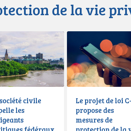
tection de la vie pr
Le
projet
de
loi
C-
s
36
s
propose
des
mesures
société civile
Le projet de loi C
e
de
elle les
propose des
protection
rigeants
mesures de
de
la
litiques fédéraux
protection de la 