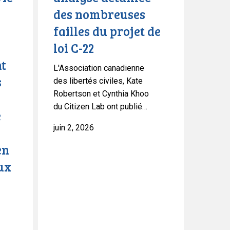
nombreuses
des nombreuses
failles
failles du projet de
du
projet
loi C-22
de
nt
L'Association canadienne
loi
s
des libertés civiles, Kate
C-
Robertson et Cynthia Khoo
22
du Citizen Lab ont publié…
e
juin 2, 2026
en
ux