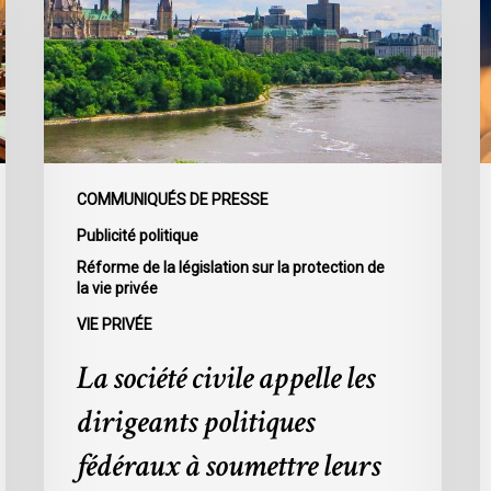
les
C
dirigeants
3
politiques
p
fédéraux
d
à
m
soumettre
d
leurs
p
COMMUNIQUÉS DE PRESSE
partis
d
Publicité politique
à
l
Réforme de la législation sur la protection de
la
v
la vie privée
loi
p
VIE PRIVÉE
sur
s
la
s
La société civile appelle les
protection
d
dirigeants politiques
de
e
la
t
fédéraux à soumettre leurs
vie
l