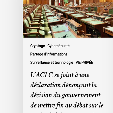
une
déclaration
dénonçant
la
décision
du
gouvernement
Cryptage
Cybersécurité
de
Partage d'informations
mettre
Surveillance et technologie
VIE PRIVÉE
fin
au
L’ACLC se joint à une
débat
déclaration dénonçant la
sur
le
décision du gouvernement
projet
de mettre fin au débat sur le
de
loi