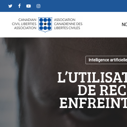
Skip
twitter
facebook
youtube
instagram
to
main
NO
content
Intelligence artificiell
L’UTILISA
DE RE
ENFREINT