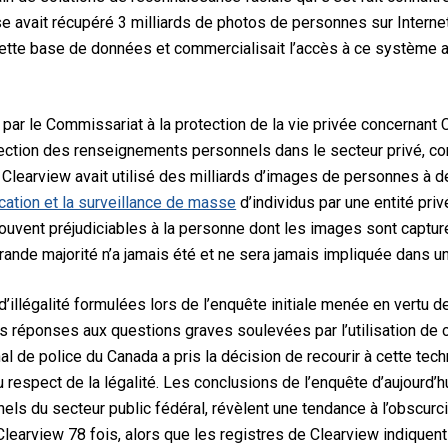
se avait récupéré 3 milliards de photos de personnes sur Interne
 cette base de données et commercialisait l’accès à ce système
par le Commissariat à la protection de la vie privée concernant
rotection des renseignements personnels dans le secteur privé, 
 Clearview avait utilisé des milliards d’images de personnes à de
fication et la surveillance de masse
d’individus par une entité priv
ouvent préjudiciables à la personne dont les images sont capturé
rande majorité n’a jamais été et ne sera jamais impliquée dans un
illégalité formulées lors de l’enquête initiale menée en vertu de
s réponses aux questions graves soulevées par l’utilisation de ce
 de police du Canada a pris la décision de recourir à cette tech
 respect de la légalité. Les conclusions de l’enquête d’aujourd’h
ls du secteur public fédéral, révèlent une tendance à l’obscurc
Clearview 78 fois, alors que les registres de Clearview indiquent 