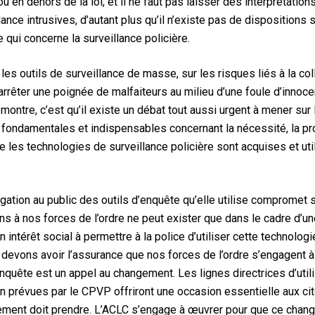
en dehors de la loi, et il ne faut pas laisser des interprétations
lance intrusives, d’autant plus qu’il n’existe pas de dispositions 
 qui concerne la surveillance policière.
r les outils de surveillance de masse, sur les risques liés à la c
arrêter une poignée de malfaiteurs au milieu d’une foule d’innoce
montre, c’est qu’il existe un débat tout aussi urgent à mener sur
s fondamentales et indispensables concernant la nécessité, la prop
 les technologies de surveillance policière sont acquises et ut
ulgation au public des outils d’enquête qu’elle utilise compromet s
s à nos forces de l’ordre ne peut exister que dans le cadre d’u
n intérêt social à permettre à la police d’utiliser cette technologie
 devons avoir l’assurance que nos forces de l’ordre s’engagent à 
enquête est un appel au changement. Les lignes directrices d’util
on prévues par le CPVP offriront une occasion essentielle aux c
ement doit prendre. L’ACLC s’engage à œuvrer pour que ce chan