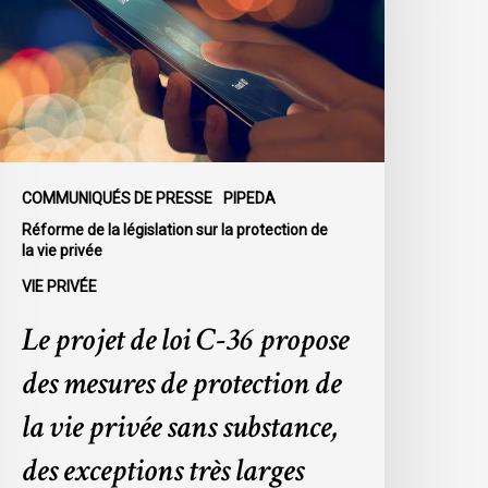
-
6
ropose
es
esures
e
rotection
COMMUNIQUÉS DE PRESSE
PIPEDA
e
Réforme de la législation sur la protection de
a
la vie privée
ie
VIE PRIVÉE
rivée
Le projet de loi C-36 propose
ans
ubstance,
des mesures de protection de
es
la vie privée sans substance,
xceptions
rès
des exceptions très larges
arges