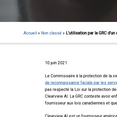
Accueil
»
Non classé
»
L’utilisation par la GRC d’un 
10 juin 2021
Le Commissaire à la protection de la vi
de reconnaissance faciale par les serv
pas respecté la Loi sur la protection d
Clearview AI. La GRC conteste avoir enf
fournisseur aux lois canadiennes et que
Appuyez sur Entrée pour lancer la recherche ou sur
Clearview AI est un fournisseur américa