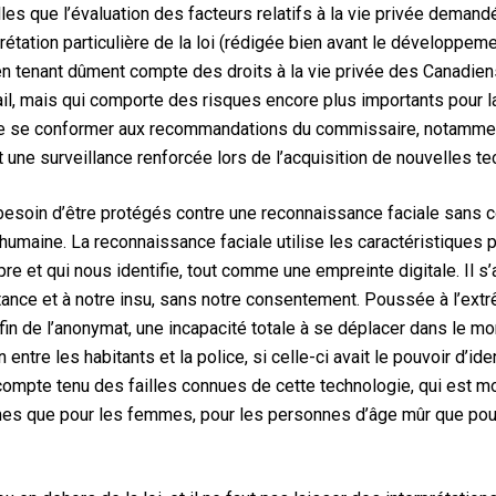
es que l’évaluation des facteurs relatifs à la vie privée demand
rétation particulière de la loi (rédigée bien avant le développem
n tenant dûment compte des droits à la vie privée des Canadiens,
il, mais qui comporte des risques encore plus importants pour la
 de se conformer aux recommandations du commissaire, notammen
et une surveillance renforcée lors de l’acquisition de nouvelles 
esoin d’être protégés contre une reconnaissance faciale sans con
umaine. La reconnaissance faciale utilise les caractéristiques 
et qui nous identifie, tout comme une empreinte digitale. Il s’ag
istance et à notre insu, sans notre consentement. Poussée à l’ext
a fin de l’anonymat, une incapacité totale à se déplacer dans le m
entre les habitants et la police, si celle-ci avait le pouvoir d’ide
r, compte tenu des failles connues de cette technologie, qui est 
es que pour les femmes, pour les personnes d’âge mûr que pour 