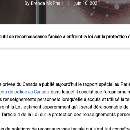
By
Brenda McPhail
juin 10, 2021
outil de reconnaissance faciale a enfreint la loi sur la protection 
e privée du Canada a publié aujourd’hui le rapport spécial au Par
ices de police au Canada
, dans lequel il conclut que l’organisme 
es renseignements personnels lorsqu’elle a acquis et utilisé la 
reint la Loi, estimant apparemment qu’il serait déraisonnable de 
 l’article 4 de la Loi sur la protection des renseignements perso
 Échap pour fermer
in de solutions de reconnaissance faciale qui s’est fait connaîtr