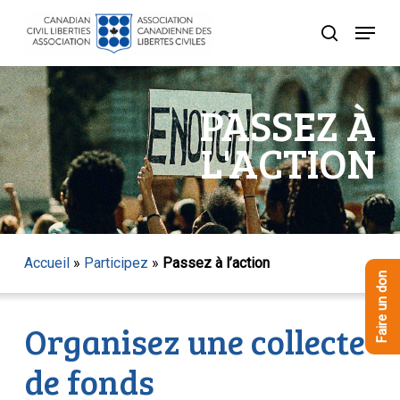
Skip
Menu
to
recherche
Close
main
Menu
content
PASSEZ À
L'ACTION
Accueil
»
Participez
»
Passez à l’action
Faire un don
Organisez une collecte
de fonds