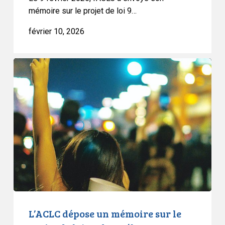
mémoire sur le projet de loi 9…
février 10, 2026
L’ACLC
dépose
un
mémoire
sur
le
projet
de
loi
13
du
Québec
L’ACLC dépose un mémoire sur le