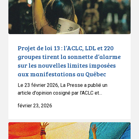
LDL
et
220
groupes
tirent
la
Projet de loi 13 : l’ACLC, LDL et 220
sonnette
groupes tirent la sonnette d’alarme
d’alarme
sur les nouvelles limites imposées
sur
aux manifestations au Québec
les
nouvelles
Le 23 février 2026, La Presse a publié un
limites
article d'opinion cosigné par l'ACLC et…
imposées
février 23, 2026
aux
manifestations
au
L’ACLC
Québec
soulève