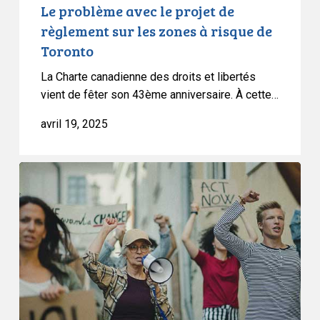
risque
Le problème avec le projet de
de
règlement sur les zones à risque de
Toronto
Toronto
La Charte canadienne des droits et libertés
vient de fêter son 43ème anniversaire. À cette…
avril 19, 2025
Règlements
de
la
zone
à
bulles
:
L’ACLC
écrit