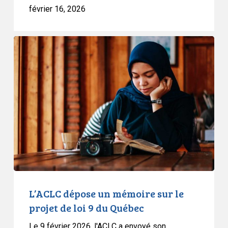
février 16, 2026
L’ACLC
dépose
un
mémoire
sur
le
projet
de
loi
9
du
Québec
L’ACLC dépose un mémoire sur le
projet de loi 9 du Québec
Le 9 février 2026, l'ACLC a envoyé son