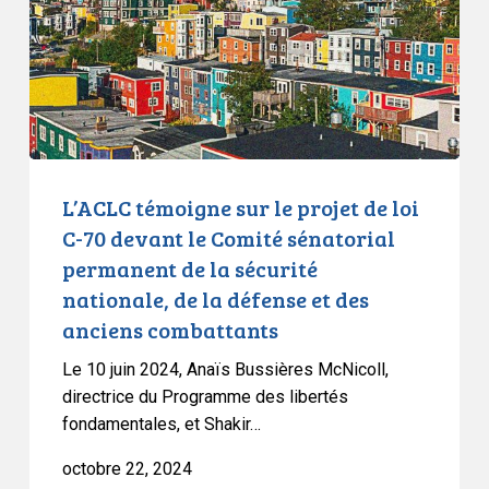
de
loi
C-
70
devant
le
Comité
L’ACLC témoigne sur le projet de loi
sénatorial
C-70 devant le Comité sénatorial
permanent
permanent de la sécurité
de
nationale, de la défense et des
la
anciens combattants
sécurité
nationale,
Le 10 juin 2024, Anaïs Bussières McNicoll,
de
directrice du Programme des libertés
la
fondamentales, et Shakir…
défense
octobre 22, 2024
et