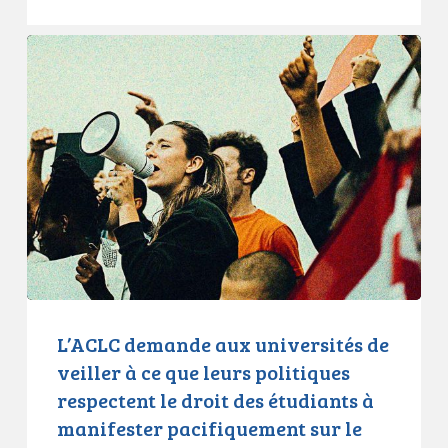
des
anciens
L’ACLC
combattants
demande
aux
universités
de
veiller
à
ce
que
leurs
politiques
respectent
L’ACLC demande aux universités de
le
veiller à ce que leurs politiques
droit
respectent le droit des étudiants à
des
manifester pacifiquement sur le
étudiants