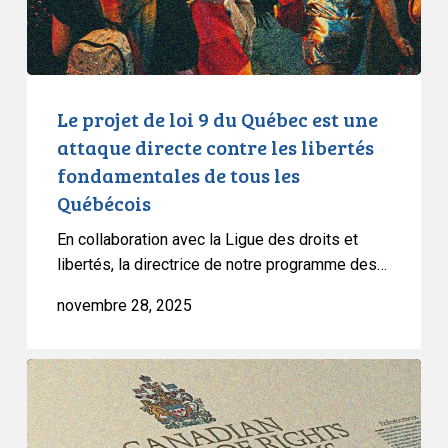
est
une
attaque
directe
contre
Le projet de loi 9 du Québec est une
les
attaque directe contre les libertés
libertés
fondamentales de tous les
fondamentales
Québécois
de
tous
En collaboration avec la Ligue des droits et
les
libertés, la directrice de notre programme des…
Québécois
novembre 28, 2025
Le
projet
de