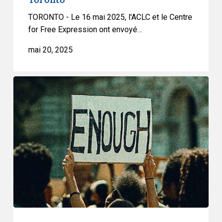
TORONTO - Le 16 mai 2025, l'ACLC et le Centre
for Free Expression ont envoyé…
mai 20, 2025
Le
problème
avec
le
projet
de
règlement
sur
les
zones
à