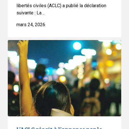
libertés civiles (ACLC) a publié la déclaration
suivante : La…
mars 24, 2026
L’ACLC
réagit
à
l’annonce
par
le
premier
ministre
que
l’Ontario
demande
une
L’ACLC réagit à l’annonce par le