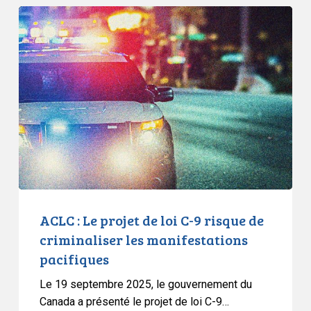
ACLC
:
Le
projet
de
loi
C-
9
risque
de
criminaliser
les
ACLC : Le projet de loi C-9 risque de
manifestations
criminaliser les manifestations
pacifiques
pacifiques
Le 19 septembre 2025, le gouvernement du
Canada a présenté le projet de loi C-9…