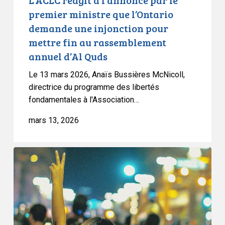
injonction
premier ministre que l’Ontario
pour
demande une injonction pour
mettre
mettre fin au rassemblement
fin
annuel d’Al Quds
au
rassemblement
Le 13 mars 2026, Anaïs Bussières McNicoll,
annuel
directrice du programme des libertés
d’Al
fondamentales à l'Association…
Quds
mars 13, 2026
Projet
de
loi
13
:
l’ACLC,