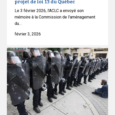
projet de loi 13 du Québec
Le 3 février 2026, l'ACLC a envoyé son
mémoire à la Commission de l'aménagement
du…
février 3, 2026
Projet
de
loi
13
du
Québec
:
une
nouvelle
atteinte