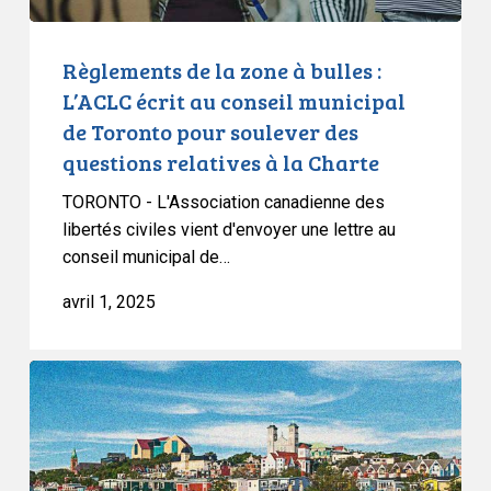
au
conseil
Règlements de la zone à bulles :
municipal
L’ACLC écrit au conseil municipal
de
de Toronto pour soulever des
Toronto
questions relatives à la Charte
pour
soulever
TORONTO - L'Association canadienne des
des
libertés civiles vient d'envoyer une lettre au
questions
conseil municipal de…
relatives
avril 1, 2025
à
la
Charte
L’ACLC
témoigne
sur
le
projet