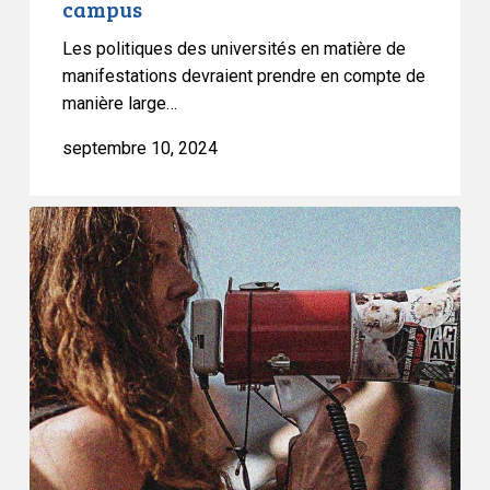
campus
à
manifester
Les politiques des universités en matière de
pacifiquement
manifestations devraient prendre en compte de
sur
manière large…
le
septembre 10, 2024
campus
L’ACLC
dépose
son
mémoire
auprès
de
la
Commission
des
services