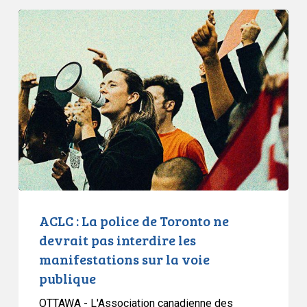
ACLC
:
La
police
de
Toronto
ne
devrait
pas
interdire
les
manifestations
ACLC : La police de Toronto ne
sur
devrait pas interdire les
la
manifestations sur la voie
voie
publique
publique
OTTAWA - L'Association canadienne des