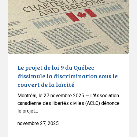
loi
9
du
Québec
dissimule
la
discrimination
sous
le
Le projet de loi 9 du Québec
couvert
dissimule la discrimination sous le
de
couvert de la laïcité
la
Montréal, le 27 novembre 2025 — L'Association
laïcité
canadienne des libertés civiles (ACLC) dénonce
le projet…
novembre 27, 2025