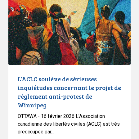
de
sérieuses
inquiétudes
concernant
le
projet
de
règlement
anti-
protest
L’ACLC soulève de sérieuses
de
inquiétudes concernant le projet de
Winnipeg
règlement anti-protest de
Winnipeg
OTTAWA - 16 février 2026 L'Association
canadienne des libertés civiles (ACLC) est très
préoccupée par…