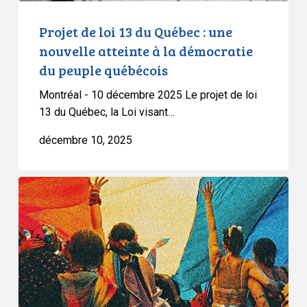
à
la
Projet de loi 13 du Québec : une
démocratie
nouvelle atteinte à la démocratie
du
du peuple québécois
peuple
Montréal - 10 décembre 2025 Le projet de loi
québécois
13 du Québec, la Loi visant…
décembre 10, 2025
Le
projet
de
loi
9
du
Québec