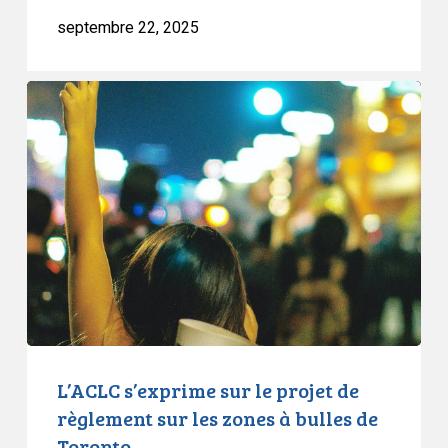
septembre 22, 2025
L’ACLC
s’exprime
sur
le
projet
de
règlement
sur
les
zones
à
bulles
L’ACLC s’exprime sur le projet de
de
règlement sur les zones à bulles de
Toronto
Toronto