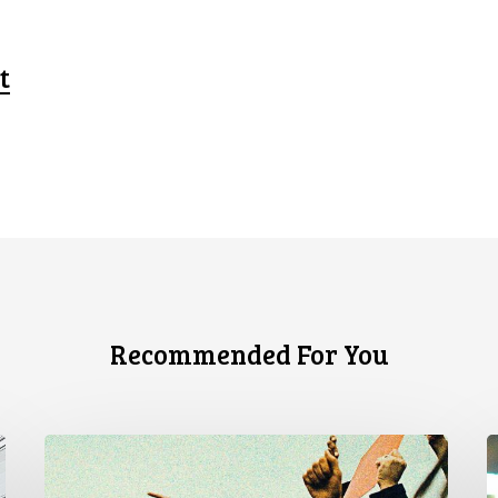
t
Recommended For You
ACLC
L
:
r