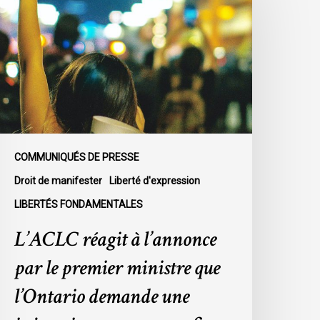
’annonce
ar
e
remier
inistre
ue
’Ontario
emande
COMMUNIQUÉS DE PRESSE
ne
Droit de manifester
Liberté d'expression
njonction
LIBERTÉS FONDAMENTALES
our
ettre
L’ACLC réagit à l’annonce
in
par le premier ministre que
u
assemblement
l’Ontario demande une
nnuel