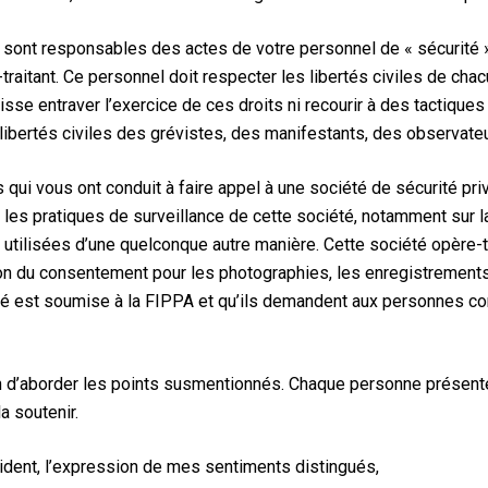
rk sont responsables des actes de votre personnel de « sécurité »
-traitant. Ce personnel doit respecter les libertés civiles de ch
uisse entraver l’exercice de ces droits ni recourir à des tactiques 
ux libertés civiles des grévistes, des manifestants, des observat
 qui vous ont conduit à faire appel à une société de sécurité pr
 les pratiques de surveillance de cette société, notamment sur l
utilisées d’une quelconque autre manière. Cette société opère-t
ntion du consentement pour les photographies, les enregistrements
sité est soumise à la FIPPA et qu’ils demandent aux personnes 
n d’aborder les points susmentionnés. Chaque personne présente 
a soutenir.
sident, l’expression de mes sentiments distingués,