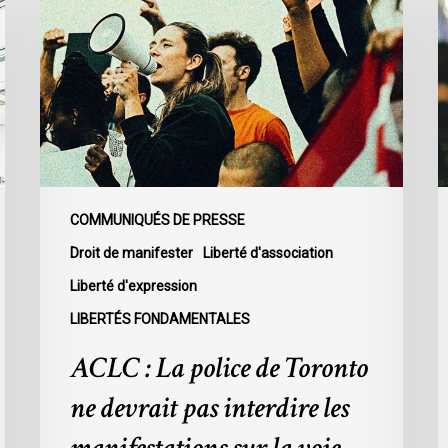
La
à
police
l
de
p
Toronto
l
ne
p
devrait
m
pas
q
interdire
l
les
d
COMMUNIQUÉS DE PRESSE
manifestations
u
Droit de manifester
Liberté d'association
sur
i
Liberté d'expression
la
p
voie
m
LIBERTÉS FONDAMENTALES
publique
f
ACLC : La police de Toronto
a
r
ne devrait pas interdire les
a