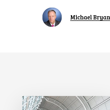
Michael Bryan
Un
organe