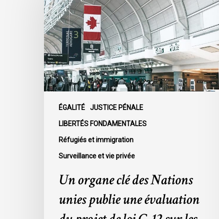
clé
des
Nations
unies
publie
une
évaluation
du
projet
ÉGALITÉ
JUSTICE PÉNALE
de
LIBERTÉS FONDAMENTALES
loi
Réfugiés et immigration
C-
12
Surveillance et vie privée
sur
Un organe clé des Nations
les
réformes
unies publie une évaluation
de