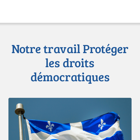
Notre travail Protéger
les droits
démocratiques
L’ACLC
réagit
à
l’introduction
du