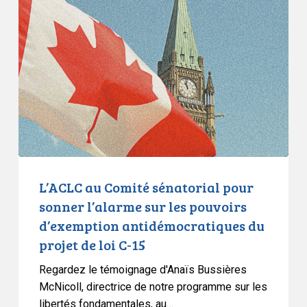
au
Comité
sénatorial
pour
sonner
l’alarme
sur
les
pouvoirs
d’exemption
antidémocratiques
L’ACLC au Comité sénatorial pour
du
sonner l’alarme sur les pouvoirs
projet
d’exemption antidémocratiques du
de
projet de loi C-15
loi
C-
Regardez le témoignage d'Anaïs Bussières
15
McNicoll, directrice de notre programme sur les
libertés fondamentales, au…