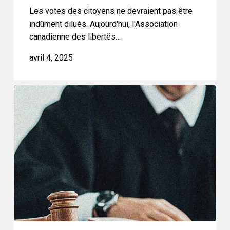
Les votes des citoyens ne devraient pas être
indûment dilués. Aujourd'hui, l'Association
canadienne des libertés…
avril 4, 2025
L’ACLC
devant
la
CSC
pour
défendre
les
droits
démocratiques