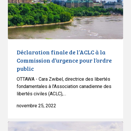
la
Commission
d’urgence
pour
l’ordre
public
Déclaration finale de l’ACLC à la
Commission d’urgence pour l’ordre
public
OTTAWA - Cara Zwibel, directrice des libertés
fondamentales à l'Association canadienne des
libertés civiles (ACLC),…
novembre 25, 2022
L’ACLC