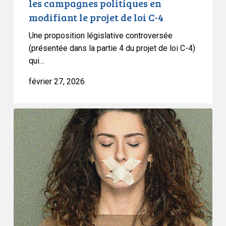
les campagnes politiques en
campagnes
modifiant le projet de loi C-4
politiques
en
Une proposition législative controversée
modifiant
(présentée dans la partie 4 du projet de loi C-4)
qui…
le
projet
février 27, 2026
de
loi
C-
L’ACLC
4
tire
la
sonnette
d’alarme
sur
le
projet
de