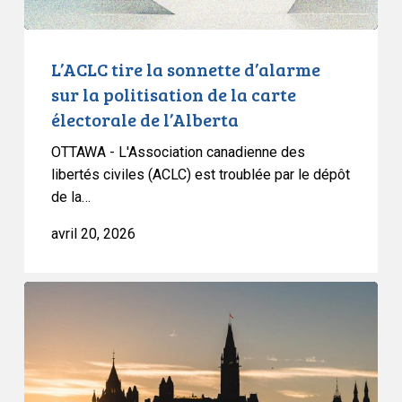
la
carte
électorale
L’ACLC tire la sonnette d’alarme
de
sur la politisation de la carte
l’Alberta
électorale de l’Alberta
OTTAWA - L'Association canadienne des
libertés civiles (ACLC) est troublée par le dépôt
de la…
avril 20, 2026
Une
fois
de
plus,
le