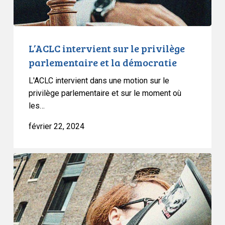
démocratie
L’ACLC intervient sur le privilège
parlementaire et la démocratie
L'ACLC intervient dans une motion sur le
privilège parlementaire et sur le moment où
les…
février 22, 2024
Liberté
d’expression,
droit
de
protestation
et