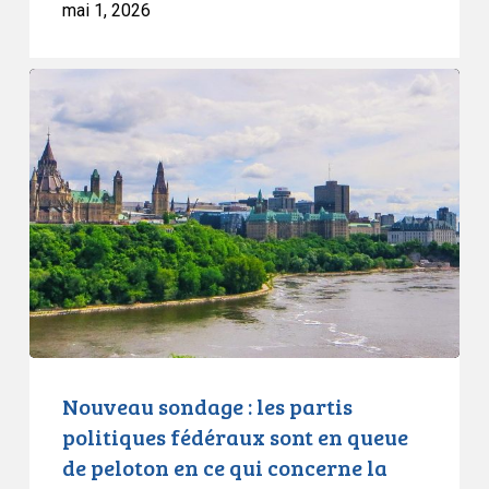
mai 1, 2026
Nouveau
sondage
:
les
partis
politiques
fédéraux
sont
en
queue
de
peloton
Nouveau sondage : les partis
en
politiques fédéraux sont en queue
ce
de peloton en ce qui concerne la
qui