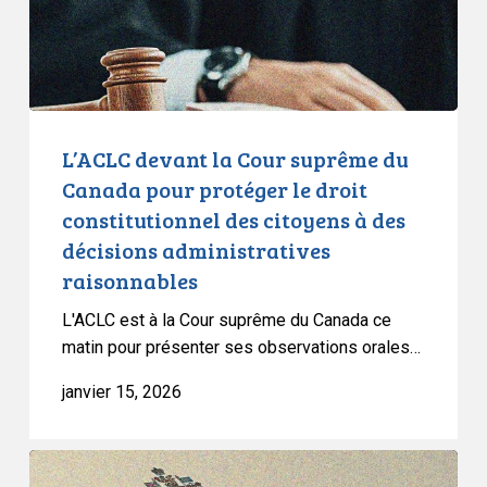
Canada
pour
protéger
le
droit
constitutionnel
L’ACLC devant la Cour suprême du
des
Canada pour protéger le droit
citoyens
constitutionnel des citoyens à des
à
décisions administratives
des
raisonnables
décisions
administratives
L'ACLC est à la Cour suprême du Canada ce
raisonnables
matin pour présenter ses observations orales…
janvier 15, 2026
L’ACLC