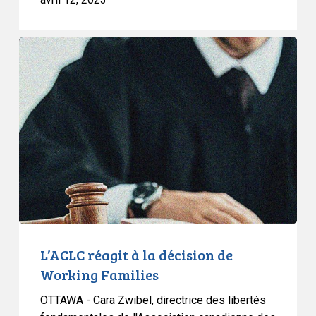
L’ACLC
réagit
à
la
décision
de
Working
Families
L’ACLC réagit à la décision de
Working Families
OTTAWA - Cara Zwibel, directrice des libertés