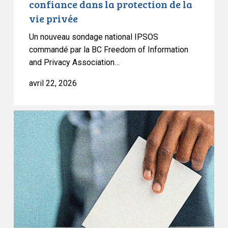
confiance dans la protection de la
concerne
vie privée
la
confiance
Un nouveau sondage national IPSOS
dans
commandé par la BC Freedom of Information
la
and Privacy Association…
protection
avril 22, 2026
de
la
vie
L’ACLC
privée
tire
la
sonnette
d’alarme
sur
la
politisation
de