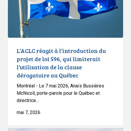
projet
de
loi
596,
qui
limiterait
l’utilisation
L’ACLC réagit à l’introduction du
de
projet de loi 596, qui limiterait
la
l’utilisation de la clause
clause
dérogatoire au Québec
dérogatoire
au
Montréal - Le 7 mai 2026, Anaïs Bussières
Québec
McNicoll, porte-parole pour le Québec et
directrice…
mai 7, 2026