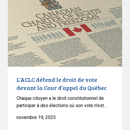
défend
le
droit
de
vote
devant
la
Cour
d’appel
du
Québec
L’ACLC défend le droit de vote
devant la Cour d’appel du Québec
Chaque citoyen a le droit constitutionnel de
participer à des élections où son vote n'est…
novembre 19, 2025