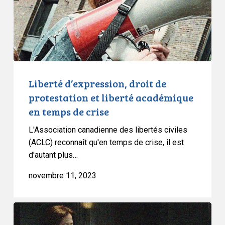
liberté
académique
en
temps
de
crise
Liberté d’expression, droit de
protestation et liberté académique
en temps de crise
L'Association canadienne des libertés civiles
(ACLC) reconnaît qu'en temps de crise, il est
d'autant plus…
novembre 11, 2023
L’ACLC
se