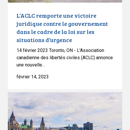
cadre
de
L’ACLC remporte une victoire
la
juridique contre le gouvernement
loi
dans le cadre de la loi sur les
sur
situations d’urgence
les
situations
14 février 2023 Toronto, ON - L'Association
d’urgence
canadienne des libertés civiles (ACLC) annonce
une nouvelle…
février 14, 2023
Déclaration
finale
de
l’ACLC
à