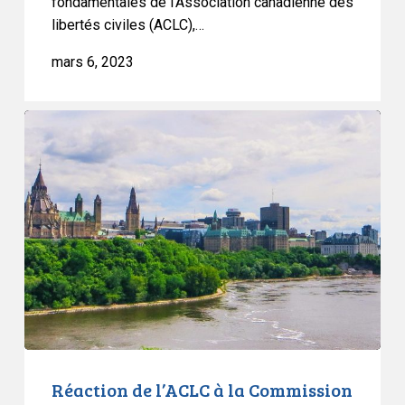
fondamentales de l'Association canadienne des
libertés civiles (ACLC),…
mars 6, 2023
Réaction
de
l’ACLC
à
la
Commission
d’urgence
pour
l’ordre
public
Réaction de l’ACLC à la Commission