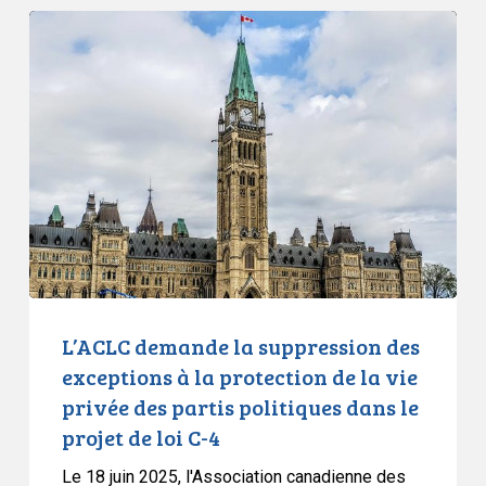
L’ACLC
demande
la
suppression
des
exceptions
à
la
protection
de
la
vie
L’ACLC demande la suppression des
privée
exceptions à la protection de la vie
des
privée des partis politiques dans le
partis
projet de loi C-4
politiques
dans
Le 18 juin 2025, l'Association canadienne des