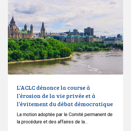
L’ACLC
dénonce
la
course
à
l’érosion
de
la
vie
privée
et
à
L’ACLC dénonce la course à
l’évitement
l’érosion de la vie privée et à
du
l’évitement du débat démocratique
débat
La motion adoptée par le Comité permanent de
démocratique
la procédure et des affaires de la…