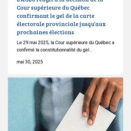
le
Cour supérieure du Québec
gel
confirmant le gel de la carte
de
électorale provinciale jusqu’aux
la
prochaines élections
carte
électorale
Le 29 mai 2025, la Cour supérieure du Québec a
provinciale
confirmé la constitutionnalité du gel…
jusqu’aux
mai 30, 2025
prochaines
élections
L’ACLC
se
réjouit
de
la
décision
d’Élections