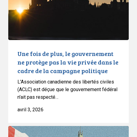
gouvernement
ne
protège
pas
la
vie
privée
Une fois de plus, le gouvernement
dans
ne protège pas la vie privée dans le
le
cadre de la campagne politique
cadre
L'Association canadienne des libertés civiles
de
(ACLC) est déçue que le gouvernement fédéral
la
n'ait pas respecté…
campagne
politique
avril 3, 2026
L’ACLC