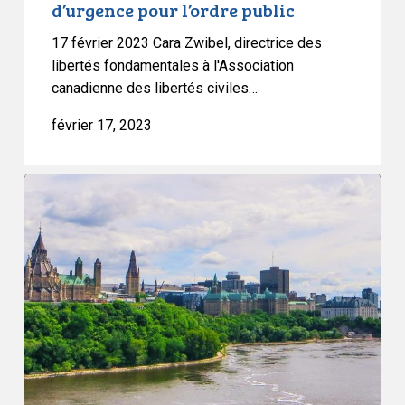
d’urgence pour l’ordre public
17 février 2023 Cara Zwibel, directrice des
libertés fondamentales à l'Association
canadienne des libertés civiles…
février 17, 2023
L’ACLC
remporte
une
victoire
juridique
contre
le
gouvernement
dans
le