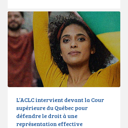
L’ACLC
intervient
devant
la
Cour
supérieure
du
Québec
pour
défendre
le
droit
L’ACLC intervient devant la Cour
à
supérieure du Québec pour
une
défendre le droit à une
représentation
représentation effective
effective