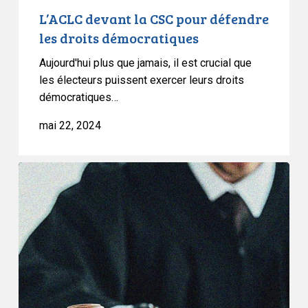
L’ACLC devant la CSC pour défendre
les droits démocratiques
Aujourd'hui plus que jamais, il est crucial que
les électeurs puissent exercer leurs droits
démocratiques…
mai 22, 2024
L’ACLC
intervient
sur
le
privilège
parlementaire
et
la