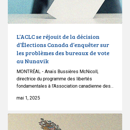
Canada
d’enquêter
sur
les
problèmes
L’ACLC se réjouit de la décision
des
d’Élections Canada d’enquêter sur
bureaux
les problèmes des bureaux de vote
de
au Nunavik
vote
au
MONTRÉAL - Anaïs Bussières McNicoll,
Nunavik
directrice du programme des libertés
fondamentales à l'Association canadienne des…
mai 1, 2025
L’ACLC
défendra