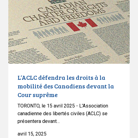
les
droits
à
la
mobilité
des
Canadiens
devant
la
Cour
L’ACLC défendra les droits à la
suprême
mobilité des Canadiens devant la
Cour suprême
TORONTO, le 15 avril 2025 - L'Association
canadienne des libertés civiles (ACLC) se
présentera devant…
avril 15, 2025