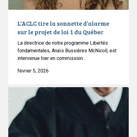
loi
1
du
L’ACLC tire la sonnette d’alarme
Québec
sur le projet de loi 1 du Québec
La directrice de notre programme Libertés
fondamentales, Anaïs Bussières McNicoll, est
intervenue hier en commission…
février 5, 2026
L’ACLC
devant
la
Cour
suprême
du