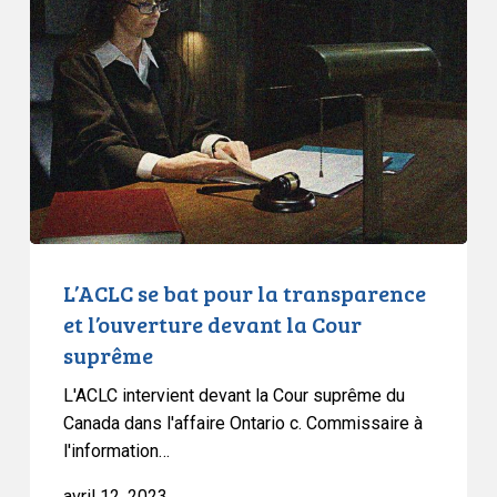
bat
pour
la
transparence
et
l’ouverture
devant
la
Cour
suprême
L’ACLC se bat pour la transparence
et l’ouverture devant la Cour
suprême
L'ACLC intervient devant la Cour suprême du
Canada dans l'affaire Ontario c. Commissaire à
l'information…
avril 12, 2023