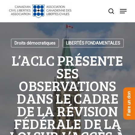
Skip
Menu
to
recherche
Close
main
Menu
content
Droits démocratiques
LIBERTÉS FONDAMENTALES
L’ACLC PRÉSENTE
SES
OBSERVATIONS
DANS LE CADRE
Faire un don
DE LA RÉVISION
FÉDÉRALE DE LA