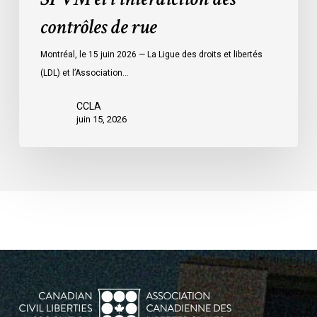
l’interdiction
contrôles de rue
des
contrôles
Montréal, le 15 juin 2026 — La Ligue des droits et libertés
de
(LDL) et l’Association…
rue
CCLA
juin 15, 2026