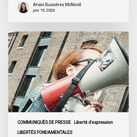
Québec
Anaïs Bussières McNicoll
juin 19, 2026
L’ACLC
se
joint
à
la
déclaration
de
la
société
civile
dénonçant
l’adoption
COMMUNIQUÉS DE PRESSE
Liberté d'expression
du
LIBERTÉS FONDAMENTALES