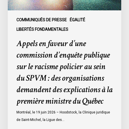
racisme
policier
au
COMMUNIQUÉS DE PRESSE
ÉGALITÉ
sein
LIBERTÉS FONDAMENTALES
du
Appels en faveur d’une
SPVM
:
commission d’enquête publique
des
sur le racisme policier au sein
organisations
demandent
du SPVM : des organisations
des
demandent des explications à la
explications
à
première ministre du Québec
la
première
Montréal, le 19 juin 2026 – Hoodstock, la Clinique juridique
ministre
de Saint-Michel, la Ligue des…
du