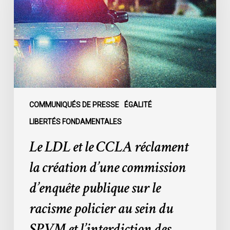
CCLA
réclament
la
création
d’une
commission
d’enquête
publique
COMMUNIQUÉS DE PRESSE
ÉGALITÉ
sur
LIBERTÉS FONDAMENTALES
le
Le LDL et le CCLA réclament
racisme
policier
la création d’une commission
au
d’enquête publique sur le
sein
du
racisme policier au sein du
SPVM
SPVM et l’interdiction des
et