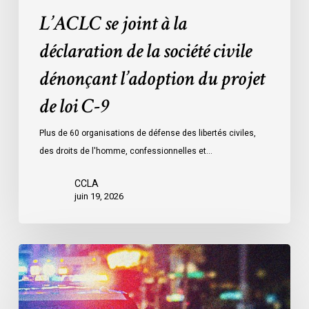
projet
L’ACLC se joint à la
de
loi
déclaration de la société civile
C-
dénonçant l’adoption du projet
9
de loi C-9
Plus de 60 organisations de défense des libertés civiles,
des droits de l'homme, confessionnelles et…
CCLA
juin 19, 2026
Le
LDL
et
le