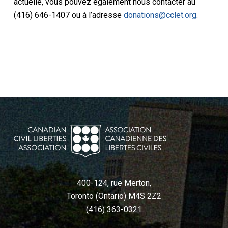
actuelle, vous pouvez également nous contacter au
(416) 646-1407 ou à l’adresse
donations@cclet.org
.
400-124, rue Merton,
Toronto (Ontario) M4S 2Z2
(416) 363-0321