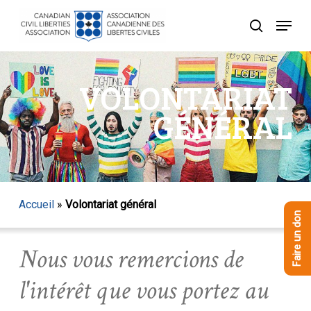
Skip
Menu
to
recherche
Close
main
Menu
content
VOLONTARIAT
GÉNÉRAL
Accueil
»
Volontariat général
Faire un don
Nous vous remercions de
l'intérêt que vous portez au