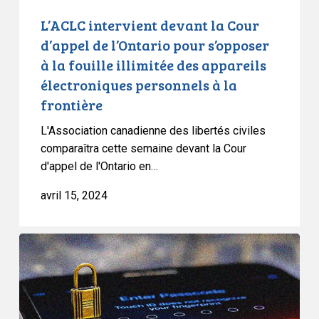
la
L’ACLC intervient devant la Cour
fouille
d’appel de l’Ontario pour s’opposer
illimitée
à la fouille illimitée des appareils
des
électroniques personnels à la
appareils
frontière
électroniques
personnels
L'Association canadienne des libertés civiles
à
comparaîtra cette semaine devant la Cour
la
d'appel de l'Ontario en…
frontière
avril 15, 2024
La
Cour
suprême
du
Canada