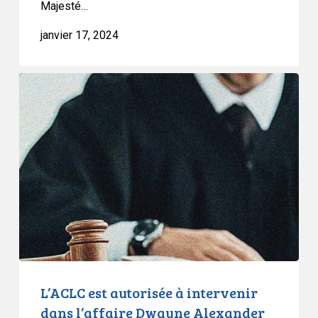
Majesté…
janvier 17, 2024
L’ACLC
est
autorisée
à
intervenir
dans
l’affaire
Dwayne
Alexander
Campbell
c.
Sa
L’ACLC est autorisée à intervenir
Majesté
dans l’affaire Dwayne Alexander