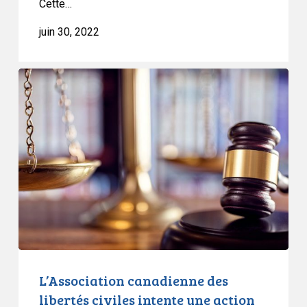
Cette…
juin 30, 2022
L’Association
canadienne
des
libertés
civiles
intente
une
action
en
inconstitutionnalité
contre
la
L’Association canadienne des
loi
libertés civiles intente une action