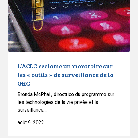
sur
les
«
outils
»
de
surveillance
de
L’ACLC réclame un moratoire sur
la
les « outils » de surveillance de la
GRC
GRC
Brenda McPhail, directrice du programme sur
les technologies de la vie privée et la
surveillance…
août 9, 2022