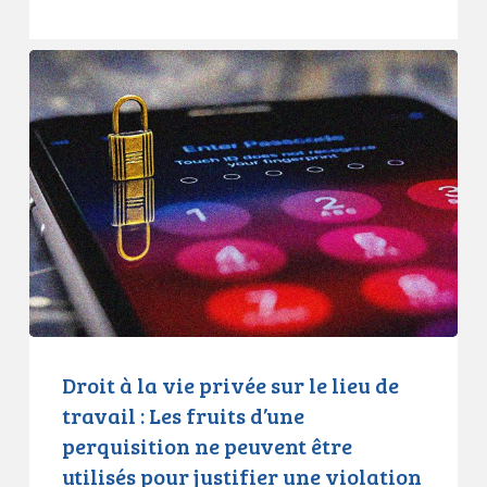
Droit
à
la
vie
privée
sur
le
lieu
de
travail
:
Les
Droit à la vie privée sur le lieu de
fruits
travail : Les fruits d’une
d’une
perquisition ne peuvent être
perquisition
utilisés pour justifier une violation
ne