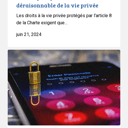
déraisonnable de la vie privée
peuvent
être
Les droits à la vie privée protégés par l'article 8
utilisés
de la Charte exigent que…
pour
juin 21, 2024
justifier
une
violation
L’ACLC
déraisonnable
intervient
de
devant
la
la
vie
Cour
privée
d’appel
de
l’Ontario
pour
s’opposer
à