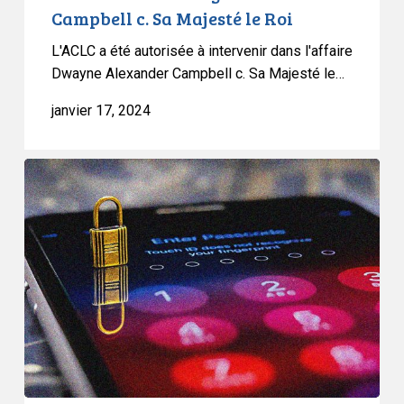
le
Campbell c. Sa Majesté le Roi
Roi
L'ACLC a été autorisée à intervenir dans l'affaire
Dwayne Alexander Campbell c. Sa Majesté le…
janvier 17, 2024
Droit
à
la
vie
privée
sur
le
lieu
de
travail
–