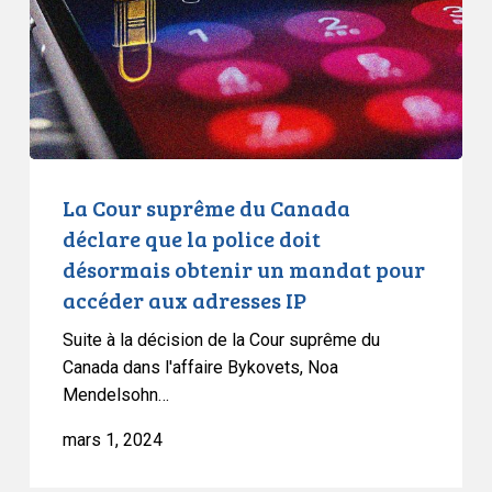
déclare
que
la
police
doit
désormais
obtenir
La Cour suprême du Canada
un
déclare que la police doit
mandat
désormais obtenir un mandat pour
pour
accéder aux adresses IP
accéder
aux
Suite à la décision de la Cour suprême du
adresses
Canada dans l'affaire Bykovets, Noa
Mendelsohn…
IP
mars 1, 2024