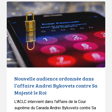
Nouvelle
audience
ordonnée
dans
l’affaire
Andrei
Bykovets
contre
Sa
Majesté
le
Roi
Nouvelle audience ordonnée dans
l’affaire Andrei Bykovets contre Sa
Majesté le Roi
L'ACLC intervient dans l'affaire de la Cour
suprême du Canada Andrei Bykovets contre Sa