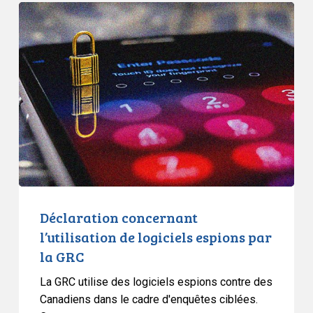
Déclaration
concernant
l’utilisation
de
logiciels
espions
par
la
GRC
Déclaration concernant
l’utilisation de logiciels espions par
la GRC
La GRC utilise des logiciels espions contre des
Canadiens dans le cadre d'enquêtes ciblées.