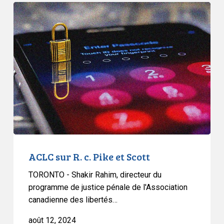
ACLC
sur
R.
c.
Pike
et
Scott
ACLC sur R. c. Pike et Scott
TORONTO - Shakir Rahim, directeur du
programme de justice pénale de l'Association
canadienne des libertés…
août 12, 2024