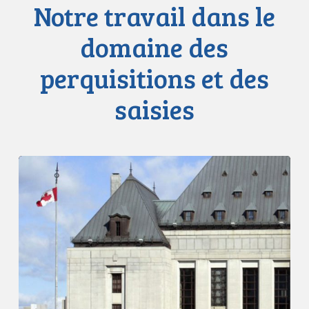
Notre travail dans le
domaine des
perquisitions et des
saisies
La
CSC
rend
un
arrêt
dans
l’affaire
Singer,
élargissant