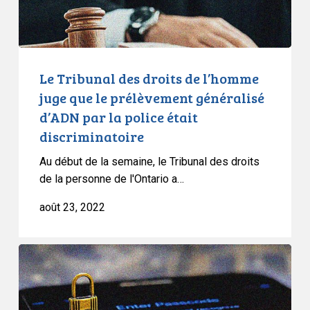
le
prélèvement
généralisé
d’ADN
Le Tribunal des droits de l’homme
par
juge que le prélèvement généralisé
la
d’ADN par la police était
police
discriminatoire
était
discriminatoire
Au début de la semaine, le Tribunal des droits
de la personne de l'Ontario a…
août 23, 2022
L’ACLC
réclame
un
moratoire