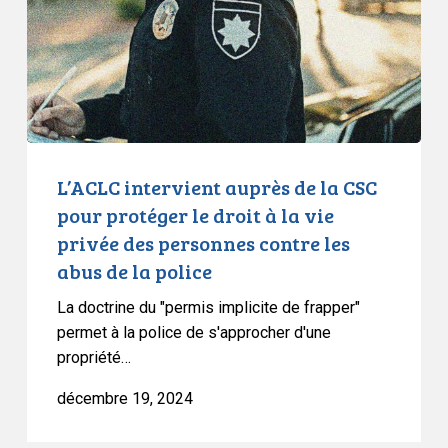
CSC
pour
protéger
le
droit
à
la
L’ACLC intervient auprès de la CSC
vie
pour protéger le droit à la vie
privée
privée des personnes contre les
des
abus de la police
personnes
contre
La doctrine du "permis implicite de frapper"
les
permet à la police de s'approcher d'une
propriété…
abus
de
décembre 19, 2024
la
police