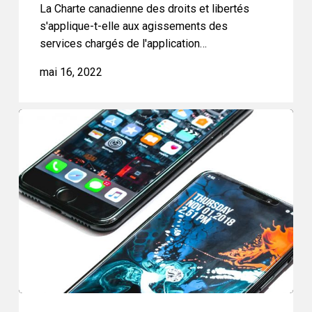
La Charte canadienne des droits et libertés
s'applique-t-elle aux agissements des
services chargés de l'application…
mai 16, 2022
Fouilles
de
téléphones
à
la
frontière
:
le
projet
de
loi