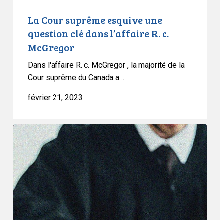
c.
McGregor
La Cour suprême esquive une
question clé dans l’affaire R. c.
McGregor
Dans l'affaire R. c. McGregor , la majorité de la
Cour suprême du Canada a…
février 21, 2023
Le
Tribunal
des
droits
de
l’homme
juge
que