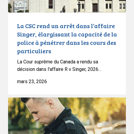
la
capacité
de
La CSC rend un arrêt dans l’affaire
la
Singer, élargissant la capacité de la
police
police à pénétrer dans les cours des
à
particuliers
pénétrer
dans
La Cour suprême du Canada a rendu sa
les
décision dans l'affaire R v Singer, 2026…
cours
mars 23, 2026
des
particuliers
L’ACLC
intervient
auprès
de
la