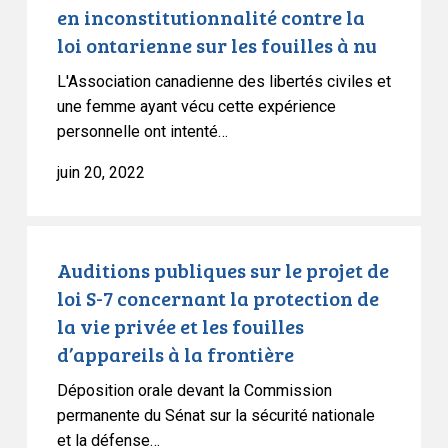
ontarienne
en inconstitutionnalité contre la
sur
loi ontarienne sur les fouilles à nu
les
fouilles
L'Association canadienne des libertés civiles et
à
une femme ayant vécu cette expérience
personnelle ont intenté…
nu
juin 20, 2022
Auditions
publiques
Auditions publiques sur le projet de
sur
loi S-7 concernant la protection de
le
la vie privée et les fouilles
projet
d’appareils à la frontière
de
Déposition orale devant la Commission
loi
permanente du Sénat sur la sécurité nationale
S-
et la défense…
7