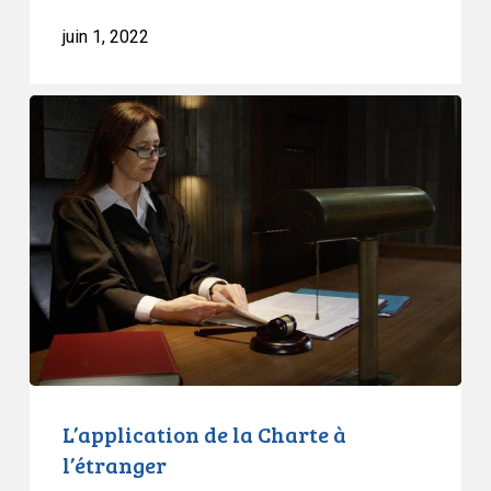
concernant
juin 1, 2022
la
protection
L’application
de
de
la
la
vie
Charte
privée
à
et
l’étranger
les
fouilles
d’appareils
à
la
frontière
L’application de la Charte à
l’étranger