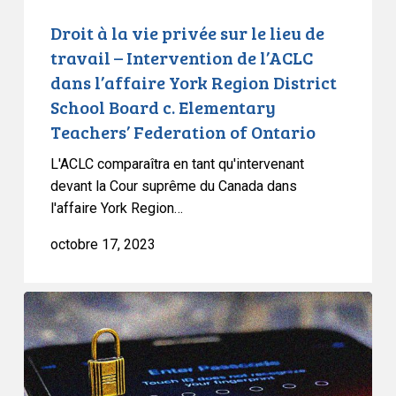
Intervention
Droit à la vie privée sur le lieu de
de
travail – Intervention de l’ACLC
l’ACLC
dans l’affaire York Region District
dans
School Board c. Elementary
l’affaire
Teachers’ Federation of Ontario
York
Region
L'ACLC comparaîtra en tant qu'intervenant
District
devant la Cour suprême du Canada dans
School
l'affaire York Region…
Board
octobre 17, 2023
c.
Elementary
Teachers’
Décision
Federation
dans
of
l’affaire
Ontario
R
v