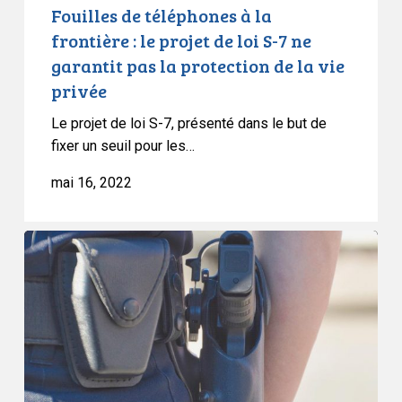
S-
Fouilles de téléphones à la
7
frontière : le projet de loi S-7 ne
ne
garantit pas la protection de la vie
garantit
privée
pas
la
Le projet de loi S-7, présenté dans le but de
protection
fixer un seuil pour les…
de
mai 16, 2022
la
vie
privée
La
Cour
suprême
se
prononce
sur
la