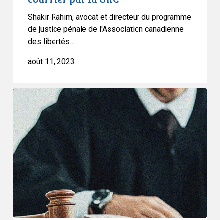
d’Arctic
Shakir Rahim, avocat et directeur du programme
Bay
de justice pénale de l'Association canadienne
s’inquiètent
des libertés…
de
la
août 11, 2023
fouille
du
La
courrier
Cour
par
suprême
la
esquive
GRC
une
question
clé
dans
l’affaire
R.