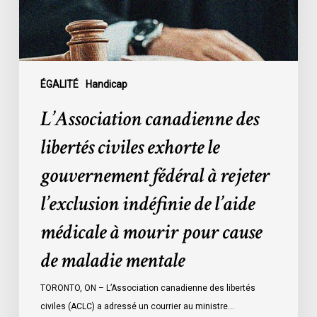
gouvernement
fédéral
à
rejeter
l’exclusion
ÉGALITÉ
Handicap
indéfinie
L’Association canadienne des
de
l’aide
libertés civiles exhorte le
médicale
gouvernement fédéral à rejeter
à
mourir
l’exclusion indéfinie de l’aide
pour
médicale à mourir pour cause
cause
de
de maladie mentale
maladie
mentale
TORONTO, ON – L’Association canadienne des libertés
civiles (ACLC) a adressé un courrier au ministre…