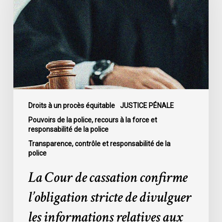
cassation
confirme
l’obligation
stricte
de
divulguer
les
informations
relatives
Droits à un procès équitable
JUSTICE PÉNALE
aux
Pouvoirs de la police, recours à la force et
responsabilité de la police
fautes
professionnelles
Transparence, contrôle et responsabilité de la
police
de
la
La Cour de cassation confirme
police
l’obligation stricte de divulguer
dans
l’affaire
les informations relatives aux
McKee