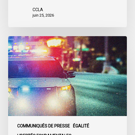
CCLA
juin 25, 2026
Appels
en
faveur
d’une
commission
d’enquête
publique
sur
le
racisme
policier
au
COMMUNIQUÉS DE PRESSE
ÉGALITÉ
sein