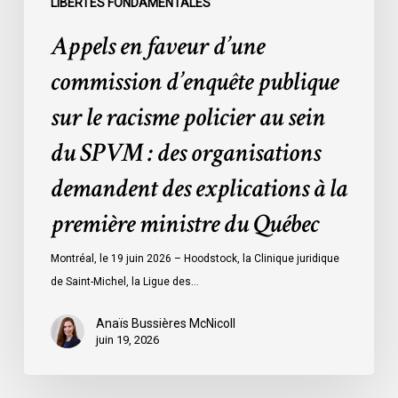
LIBERTÉS FONDAMENTALES
du
Appels en faveur d’une
SPVM
:
commission d’enquête publique
des
sur le racisme policier au sein
organisations
demandent
du SPVM : des organisations
des
demandent des explications à la
explications
à
première ministre du Québec
la
première
Montréal, le 19 juin 2026 – Hoodstock, la Clinique juridique
ministre
de Saint-Michel, la Ligue des…
du
Québec
Anaïs Bussières McNicoll
juin 19, 2026