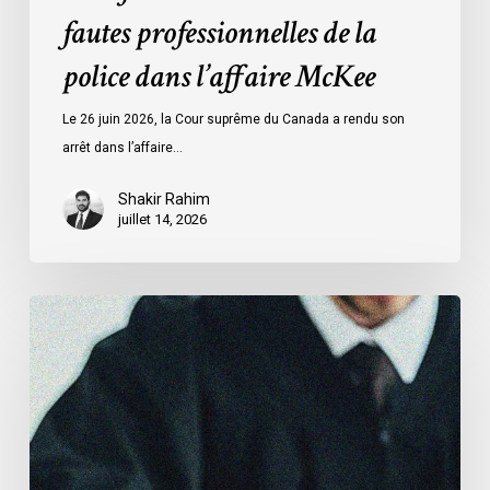
fautes professionnelles de la
police dans l’affaire McKee
Le 26 juin 2026, la Cour suprême du Canada a rendu son
arrêt dans l’affaire…
Shakir Rahim
juillet 14, 2026
L’Association
canadienne
des
libertés
civiles
exhorte
le