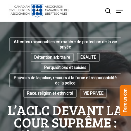
Skip
Menu
to
recherche
Close
main
Menu
content
Attentes raisonnables en matière de protection de la vie
privée
Détention arbitraire
ÉGALITÉ
Perquisitions et saisies
Pouvoirs de la police, recours à la force et responsabilité
de la police
Faire un don
Race, religion et ethnicité
VIE PRIVÉE
L’ACLC DEVANT LA
COUR SUPRÊME :