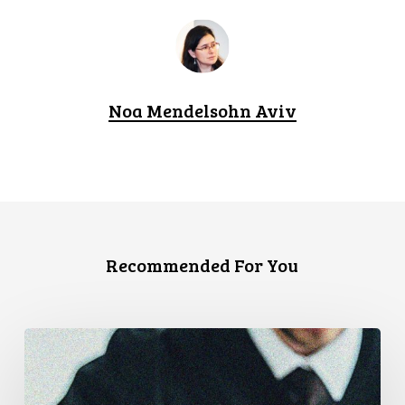
Noa Mendelsohn Aviv
Recommended For You
La
Cour
de