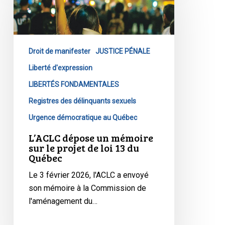
un
mémoire
sur
le
Droit de manifester
JUSTICE PÉNALE
projet
de
Liberté d'expression
loi
LIBERTÉS FONDAMENTALES
13
Registres des délinquants sexuels
du
Urgence démocratique au Québec
Québec
L’ACLC dépose un mémoire
sur le projet de loi 13 du
Québec
Le 3 février 2026, l'ACLC a envoyé
son mémoire à la Commission de
l'aménagement du…