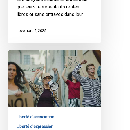
que leurs représentants restent
libres et sans entraves dans leur…
novembre 5, 2025
L’adoption
du
projet
de
loi
spéciale
2
:
un
Liberté d'association
jour
Liberté d'expression
sombre