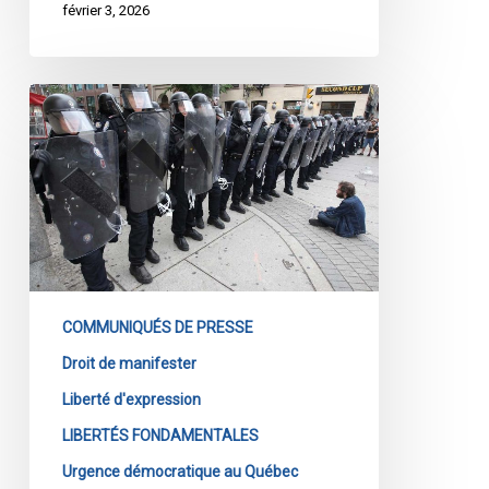
février 3, 2026
Projet
de
loi
13
du
Québec
:
une
nouvelle
COMMUNIQUÉS DE PRESSE
atteinte
Droit de manifester
à
Liberté d'expression
la
démocratie
LIBERTÉS FONDAMENTALES
du
Urgence démocratique au Québec