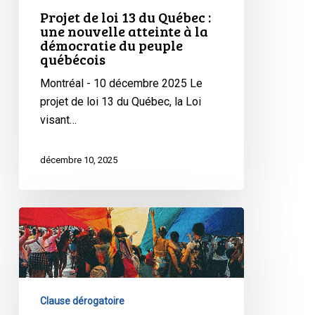
peuple
Projet de loi 13 du Québec :
québécois
une nouvelle atteinte à la
démocratie du peuple
québécois
Montréal - 10 décembre 2025 Le
projet de loi 13 du Québec, la Loi
visant…
décembre 10, 2025
Le
projet
de
loi
9
Clause dérogatoire
du