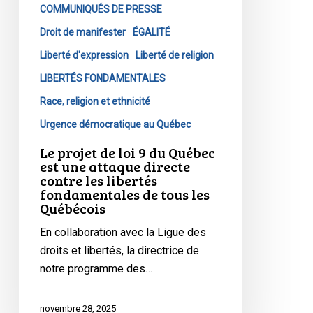
Québec
COMMUNIQUÉS DE PRESSE
est
Droit de manifester
ÉGALITÉ
une
Liberté d'expression
Liberté de religion
attaque
LIBERTÉS FONDAMENTALES
directe
contre
Race, religion et ethnicité
les
Urgence démocratique au Québec
libertés
Le projet de loi 9 du Québec
fondamentales
est une attaque directe
de
contre les libertés
fondamentales de tous les
tous
Québécois
les
Québécois
En collaboration avec la Ligue des
droits et libertés, la directrice de
notre programme des…
novembre 28, 2025