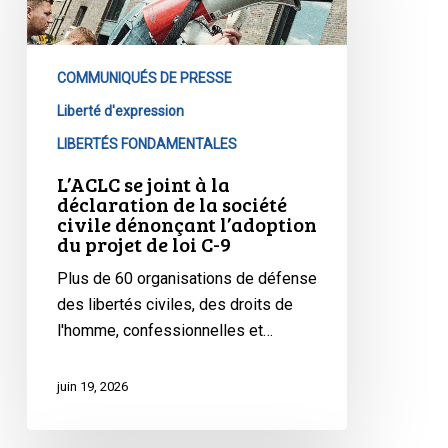
à
la
déclaration
COMMUNIQUÉS DE PRESSE
de
la
Liberté d'expression
société
LIBERTÉS FONDAMENTALES
civile
L’ACLC se joint à la
dénonçant
déclaration de la société
l’adoption
civile dénonçant l’adoption
du projet de loi C-9
du
projet
Plus de 60 organisations de défense
de
des libertés civiles, des droits de
loi
l'homme, confessionnelles et…
C-
9
juin 19, 2026