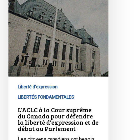
du
Canada
pour
défendre
la
liberté
d’expression
et
de
débat
au
Liberté d'expression
Parlement
LIBERTÉS FONDAMENTALES
L’ACLC à la Cour suprême
du Canada pour défendre
la liberté d’expression et de
débat au Parlement
Les citoyens canadiens ont besoin