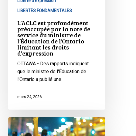
de
Liberté d'expression
service
LIBERTÉS FONDAMENTALES
du
L’ACLC est profondément
ministre
préoccupée par la note de
de
service du ministre de
l’Éducation de l’Ontario
l’Éducation
limitant les droits
de
d’expression
l’Ontario
OTTAWA - Des rapports indiquent
limitant
que le ministre de l'Éducation de
les
l'Ontario a publié une…
droits
d’expression
mars 24, 2026
L’ACLC
réagit