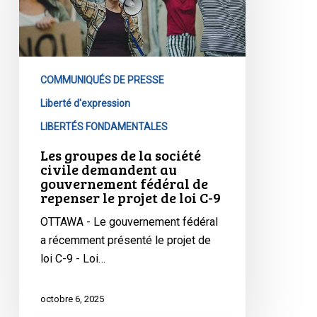
civile
demandent
au
gouvernement
COMMUNIQUÉS DE PRESSE
fédéral
Liberté d'expression
de
LIBERTÉS FONDAMENTALES
repenser
le
Les groupes de la société
projet
civile demandent au
gouvernement fédéral de
de
repenser le projet de loi C-9
loi
C-
OTTAWA - Le gouvernement fédéral
9
a récemment présenté le projet de
loi C-9 - Loi…
octobre 6, 2025