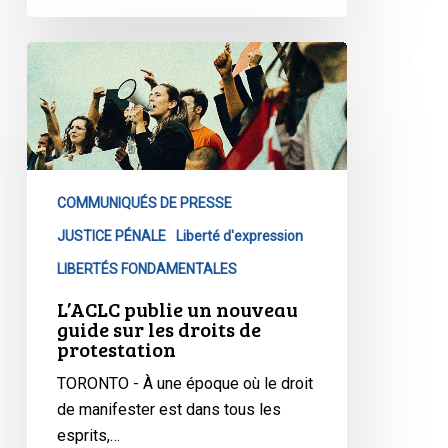
L’ACLC
publie
un
nouveau
guide
sur
COMMUNIQUÉS DE PRESSE
les
droits
JUSTICE PÉNALE
Liberté d'expression
de
LIBERTÉS FONDAMENTALES
protestation
L’ACLC publie un nouveau
guide sur les droits de
protestation
TORONTO - À une époque où le droit
de manifester est dans tous les
esprits,…