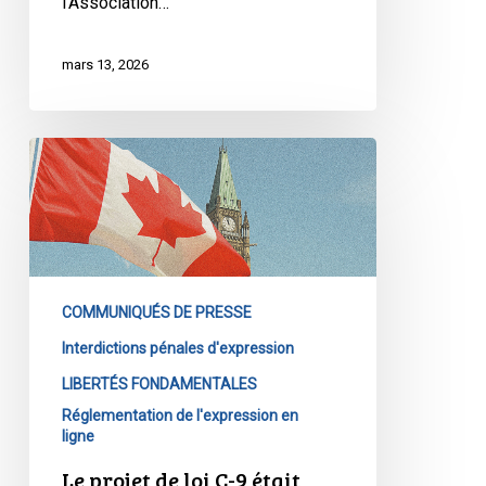
l'Association…
Quds
mars 13, 2026
Le
projet
de
loi
C-
9
COMMUNIQUÉS DE PRESSE
était
censé
Interdictions pénales d'expression
lutter
LIBERTÉS FONDAMENTALES
contre
Réglementation de l'expression en
la
ligne
haine.
Le projet de loi C-9 était