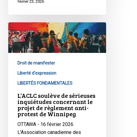
février 23, 2026
au
Québec
L’ACLC
soulève
de
sérieuses
inquiétudes
Droit de manifester
concernant
le
Liberté d'expression
projet
LIBERTÉS FONDAMENTALES
de
L’ACLC soulève de sérieuses
règlement
inquiétudes concernant le
anti-
projet de règlement anti-
protest de Winnipeg
protest
de
OTTAWA - 16 février 2026
Winnipeg
L'Association canadienne des