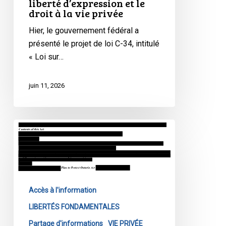
liberté d’expression et le
«
droit à la vie privée
Loi
Hier, le gouvernement fédéral a
sur
présenté le projet de loi C-34, intitulé
la
« Loi sur…
sécurité
des
réseaux
juin 11, 2026
sociaux
»,
sur
Article
la
d’opinion
liberté
:
d’expression
Le
et
gouvernement
le
Accès à l'information
de
droit
l’Ontario
LIBERTÉS FONDAMENTALES
à
veut
Partage d'informations
VIE PRIVÉE