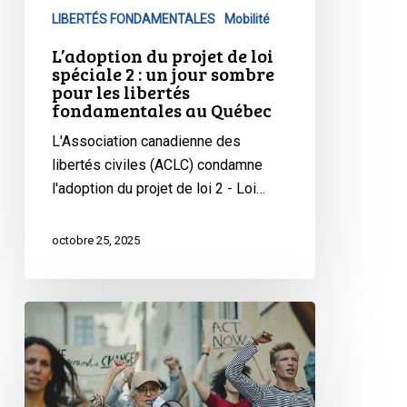
LIBERTÉS FONDAMENTALES
Mobilité
pour
les
L’adoption du projet de loi
libertés
spéciale 2 : un jour sombre
pour les libertés
fondamentales
fondamentales au Québec
au
Québec
L'Association canadienne des
libertés civiles (ACLC) condamne
l'adoption du projet de loi 2 - Loi…
octobre 25, 2025
Les
groupes
de
la
société