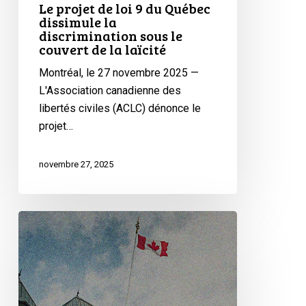
Le projet de loi 9 du Québec
laïcité
dissimule la
discrimination sous le
couvert de la laïcité
Montréal, le 27 novembre 2025 —
L'Association canadienne des
libertés civiles (ACLC) dénonce le
projet…
novembre 27, 2025
L’ACLC
à
la
Cour
suprême