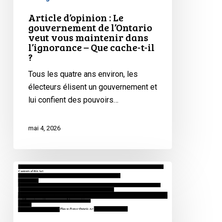
la
vous
Article d’opinion : Le
vie
maintenir
gouvernement de l’Ontario
privée
dans
veut vous maintenir dans
l’ignorance
l’ignorance – Que cache-t-il
?
–
Que
Tous les quatre ans environ, les
cache-
électeurs élisent un gouvernement et
t-
lui confient des pouvoirs…
il
?
mai 4, 2026
L’Ontario
fait
passer
le
projet