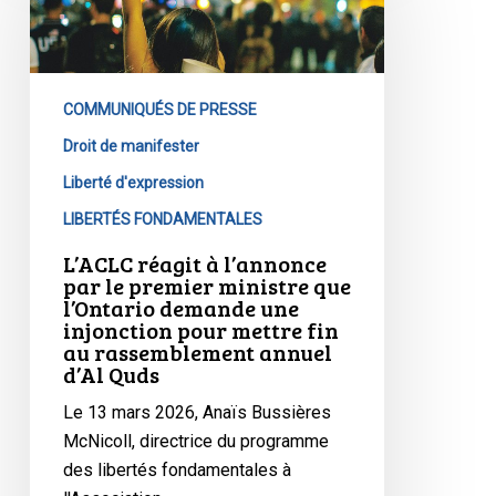
à
l’annonce
par
le
COMMUNIQUÉS DE PRESSE
premier
ministre
Droit de manifester
que
Liberté d'expression
l’Ontario
LIBERTÉS FONDAMENTALES
demande
L’ACLC réagit à l’annonce
une
par le premier ministre que
injonction
l’Ontario demande une
pour
injonction pour mettre fin
au rassemblement annuel
mettre
d’Al Quds
fin
au
Le 13 mars 2026, Anaïs Bussières
rassemblement
McNicoll, directrice du programme
annuel
des libertés fondamentales à
d’Al