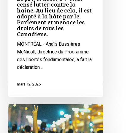
Au
censé lutter contre la
lieu
haine. Au lieu de cela, il est
adopté à la hâte par le
de
Parlement et menace les
cela,
droits de tous les
il
Canadiens.
est
MONTRÉAL - Anaïs Bussières
adopté
McNicoll, directrice du Programme
à
des libertés fondamentales, a fait la
la
déclaration…
hâte
par
mars 12, 2026
le
Parlement
et
Projet
menace
de
les
loi
droits
13
de