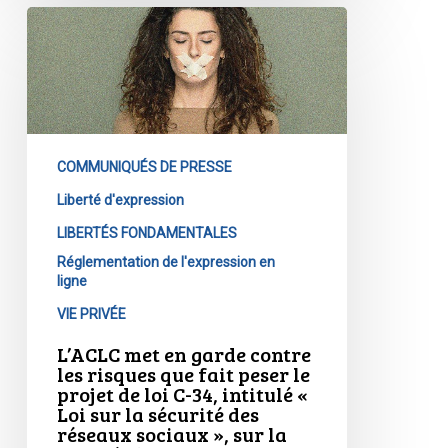
L’ACLC
met
en
garde
contre
les
COMMUNIQUÉS DE PRESSE
risques
que
Liberté d'expression
fait
LIBERTÉS FONDAMENTALES
peser
Réglementation de l'expression en
le
ligne
projet
VIE PRIVÉE
de
L’ACLC met en garde contre
loi
les risques que fait peser le
C-
projet de loi C-34, intitulé «
34,
Loi sur la sécurité des
réseaux sociaux », sur la
intitulé