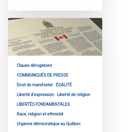
Le
projet
de
loi
9
du
Clause dérogatoire
Québec
dissimule
COMMUNIQUÉS DE PRESSE
la
Droit de manifester
ÉGALITÉ
discrimination
Liberté d'expression
Liberté de religion
sous
LIBERTÉS FONDAMENTALES
le
couvert
Race, religion et ethnicité
de
Urgence démocratique au Québec
la