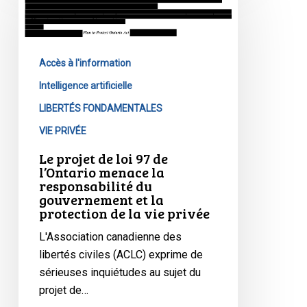
de
loi
97
Accès à l'information
de
l’Ontario
Intelligence artificielle
menace
LIBERTÉS FONDAMENTALES
la
VIE PRIVÉE
responsabilité
du
Le projet de loi 97 de
l’Ontario menace la
gouvernement
responsabilité du
et
gouvernement et la
la
protection de la vie privée
protection
L'Association canadienne des
de
libertés civiles (ACLC) exprime de
la
sérieuses inquiétudes au sujet du
vie
projet de…
privée