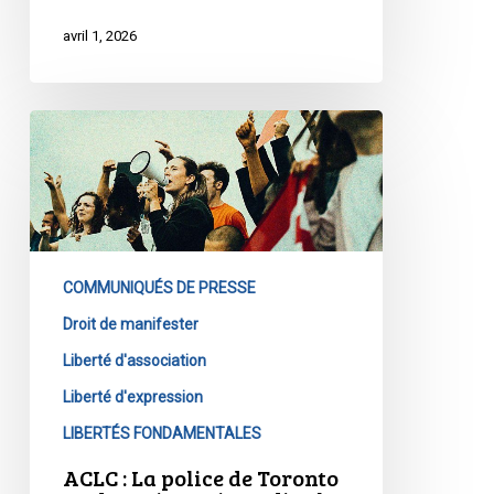
avril 1, 2026
ACLC
:
La
police
de
Toronto
COMMUNIQUÉS DE PRESSE
ne
devrait
Droit de manifester
pas
Liberté d'association
interdire
Liberté d'expression
les
LIBERTÉS FONDAMENTALES
manifestations
sur
ACLC : La police de Toronto