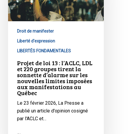
:
tous
l’ACLC,
les
LDL
Canadiens.
et
Droit de manifester
220
Liberté d'expression
groupes
LIBERTÉS FONDAMENTALES
tirent
la
Projet de loi 13 : l’ACLC, LDL
et 220 groupes tirent la
sonnette
sonnette d’alarme sur les
d’alarme
nouvelles limites imposées
sur
aux manifestations au
les
Québec
nouvelles
Le 23 février 2026, La Presse a
limites
publié un article d'opinion cosigné
imposées
par l'ACLC et…
aux
manifestations