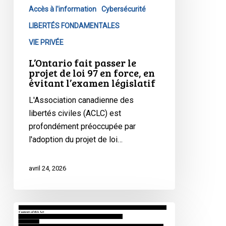
Accès à l'information
Cybersécurité
de
loi
LIBERTÉS FONDAMENTALES
97
VIE PRIVÉE
en
L’Ontario fait passer le
force,
projet de loi 97 en force, en
en
évitant l’examen législatif
évitant
L'Association canadienne des
l’examen
libertés civiles (ACLC) est
législatif
profondément préoccupée par
l'adoption du projet de loi…
avril 24, 2026
Le
projet