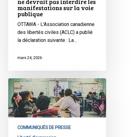
ne devrait pas interdire les
la
manifestations sur la voie
voie
publique
publique
OTTAWA - L'Association canadienne
des libertés civiles (ACLC) a publié
la déclaration suivante : La…
mars 24, 2026
L’ACLC
est
profondément
préoccupée
par
la
COMMUNIQUÉS DE PRESSE
note