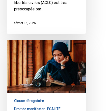
libertés civiles (ACLC) est très
préoccupée par…
février 16, 2026
L’ACLC
dépose
un
mémoire
sur
le
projet
de
loi
9
Clause dérogatoire
du
Droit de manifester
ÉGALITÉ