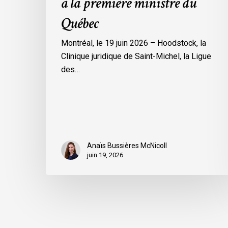
à la première ministre du
première
Québec
ministre
du
Montréal, le 19 juin 2026 – Hoodstock, la
Québec
Clinique juridique de Saint-Michel, la Ligue
des…
Anaïs Bussières McNicoll
juin 19, 2026