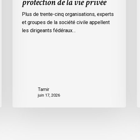
protection de la vie privée
d
d
Plus de trente-cinq organisations, experts
p
et groupes de la société civile appellent
l
les dirigeants fédéraux…
e
e
n
p
p
r
p
Tamir
r
juin 17, 2026
a
p
l
à
l