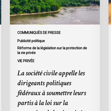
politiques
p
fédéraux
d
à
m
soumettre
d
leurs
p
COMMUNIQUÉS DE PRESSE
partis
d
Publicité politique
à
l
Réforme de la législation sur la protection de
la
v
la vie privée
loi
p
VIE PRIVÉE
sur
s
la
s
La société civile appelle les
protection
d
dirigeants politiques
de
e
la
t
fédéraux à soumettre leurs
vie
l
partis à la loi sur la
privée
c
l