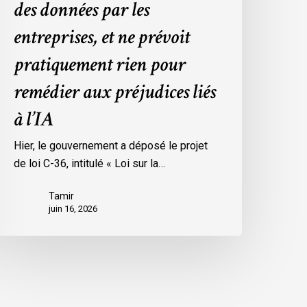
des données par les
es
onnées
entreprises, et ne prévoit
ar
pratiquement rien pour
es
ntreprises,
remédier aux préjudices liés
t
à l’IA
e
révoit
Hier, le gouvernement a déposé le projet
ratiquement
de loi C-36, intitulé « Loi sur la…
ien
our
Tamir
emédier
juin 16, 2026
ux
réjudices
iés
’IA