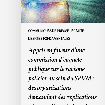
publique
sur
le
racisme
policier
COMMUNIQUÉS DE PRESSE
ÉGALITÉ
au
LIBERTÉS FONDAMENTALES
sein
Appels en faveur d’une
du
SPVM
commission d’enquête
:
des
publique sur le racisme
organisations
policier au sein du SPVM :
demandent
des
des organisations
explications
demandent des explications
à
la