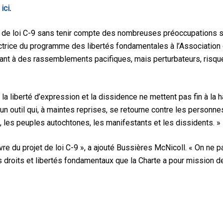
e
ici
.
t de loi C-9 sans tenir compte des nombreuses préoccupations so
ctrice du programme des libertés fondamentales à l’Association c
ant à des rassemblements pacifiques, mais perturbateurs, risqu
 la liberté d’expression et la dissidence ne mettent pas fin à la 
un outil qui, à maintes reprises, se retourne contre les person
 les peuples autochtones, les manifestants et les dissidents. »
e du projet de loi C-9 », a ajouté Bussières McNicoll. « On ne p
les droits et libertés fondamentaux que la Charte a pour mission d