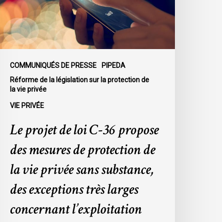
ropose
es
esures
e
rotection
COMMUNIQUÉS DE PRESSE
PIPEDA
e
Réforme de la législation sur la protection de
a
la vie privée
ie
VIE PRIVÉE
rivée
Le projet de loi C-36 propose
ans
ubstance,
des mesures de protection de
es
la vie privée sans substance,
xceptions
rès
des exceptions très larges
arges
concernant l’exploitation
oncernant
’exploitation