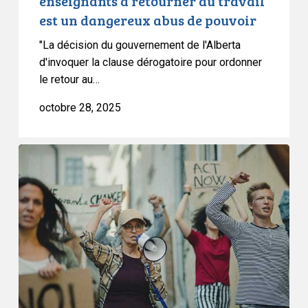
enseignants à retourner au travail
travail
est un dangereux abus de pouvoir
est
un
"La décision du gouvernement de l'Alberta
dangereux
d'invoquer la clause dérogatoire pour ordonner
le retour au…
abus
de
octobre 28, 2025
pouvoir
L’adoption
du
projet
de
loi
spéciale
2
:
un