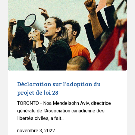
Ontario
sur
l’adoption
du
projet
de
loi
28
Déclaration sur l’adoption du
projet de loi 28
TORONTO - Noa Mendelsohn Aviv, directrice
générale de l'Association canadienne des
libertés civiles, a fait…
novembre 3, 2022