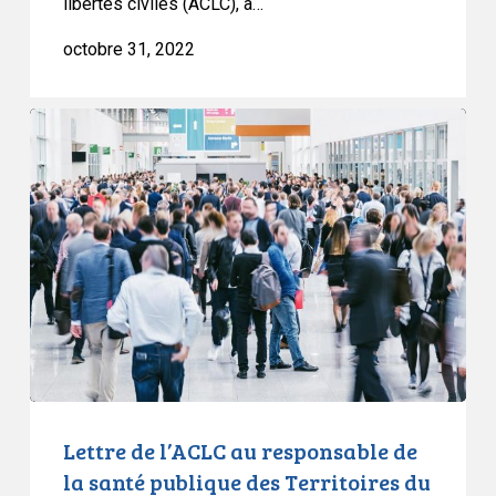
libertés civiles (ACLC), a…
octobre 31, 2022
Lettre
de
l’ACLC
au
responsable
de
la
santé
publique
des
Territoires
du
Lettre de l’ACLC au responsable de
Nord-
la santé publique des Territoires du
Ouest