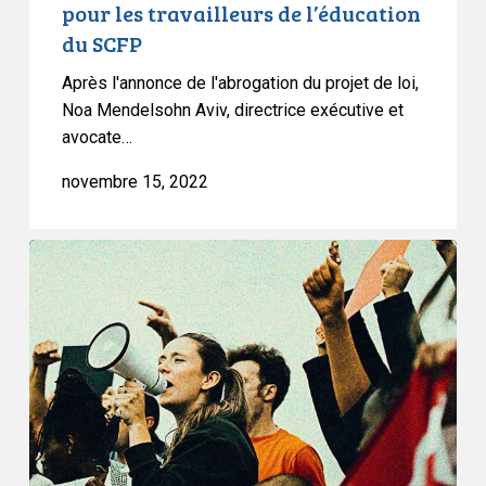
Le
pour les travailleurs de l’éducation
gouvernement
du SCFP
de
Après l'annonce de l'abrogation du projet de loi,
l’Ontario
Noa Mendelsohn Aviv, directrice exécutive et
abroge
avocate…
la
loi
novembre 15, 2022
anti-
grève
Déclaration
pour
sur
les
l’abrogation
travailleurs
du
de
projet
l’éducation
de
du
loi
SCFP
28