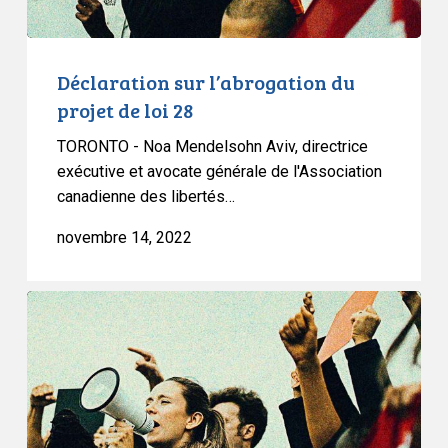
Déclaration sur l’abrogation du
projet de loi 28
TORONTO - Noa Mendelsohn Aviv, directrice
exécutive et avocate générale de l'Association
canadienne des libertés…
novembre 14, 2022
Abrogation
du
projet
de
loi
28