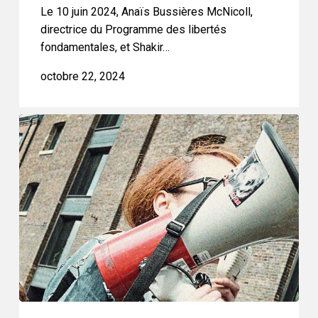
nationale,
Le 10 juin 2024, Anaïs Bussières McNicoll,
de
directrice du Programme des libertés
la
fondamentales, et Shakir…
défense
octobre 22, 2024
et
des
anciens
Liberté
combattants
d’association
:
La
CSC
confirme
que
le
même
critère
s’applique