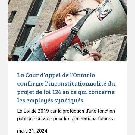
d’appel
de
l’Ontario
confirme
l’inconstitutionnalité
du
projet
de
loi
124
La Cour d’appel de l’Ontario
en
confirme l’inconstitutionnalité du
ce
projet de loi 124 en ce qui concerne
qui
les employés syndiqués
concerne
les
La Loi de 2019 sur la protection d'une fonction
employés
publique durable pour les générations futures…
syndiqués
mars 21, 2024