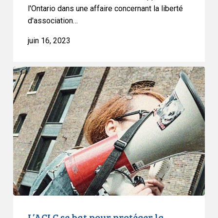
sur
l'Ontario dans une affaire concernant la liberté
le
d'association…
plafonnement
juin 16, 2023
des
salaires
en
L’ACLC
Ontario
se
bat
pour
protéger
la
liberté
d’association
de
tous
les
travailleurs
L’ACLC se bat pour protéger la