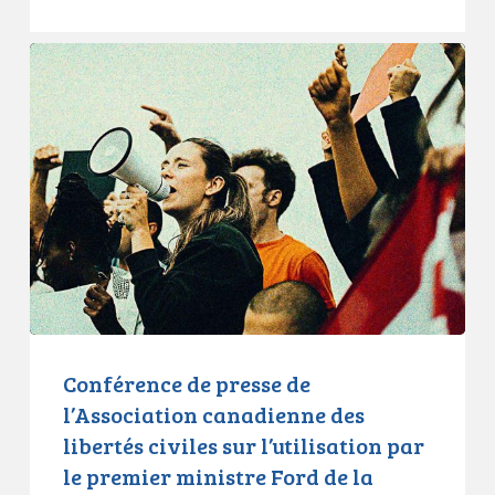
Conférence
de
presse
de
l’Association
canadienne
des
libertés
civiles
sur
l’utilisation
par
Conférence de presse de
le
l’Association canadienne des
premier
libertés civiles sur l’utilisation par
ministre
le premier ministre Ford de la
Ford