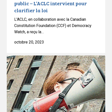
Charte,
public – L’ACLC intervient pour
selon
clarifier la loi
un
L'ACLC, en collaboration avec la Canadian
tribunal
Constitution Foundation (CCF) et Democracy
Watch, a reçu la…
octobre 20, 2023
Droits
des
travailleurs,
liberté
d’association
et
obligation
pour
le