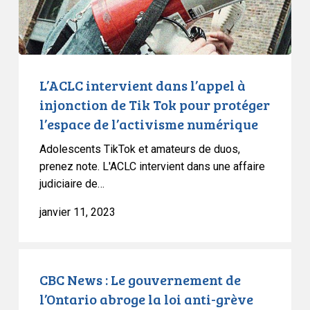
Tik
Tok
pour
protéger
l’espace
L’ACLC intervient dans l’appel à
de
injonction de Tik Tok pour protéger
l’activisme
l’espace de l’activisme numérique
numérique
Adolescents TikTok et amateurs de duos,
prenez note. L'ACLC intervient dans une affaire
judiciaire de…
janvier 11, 2023
CBC
News
CBC News : Le gouvernement de
:
l’Ontario abroge la loi anti-grève