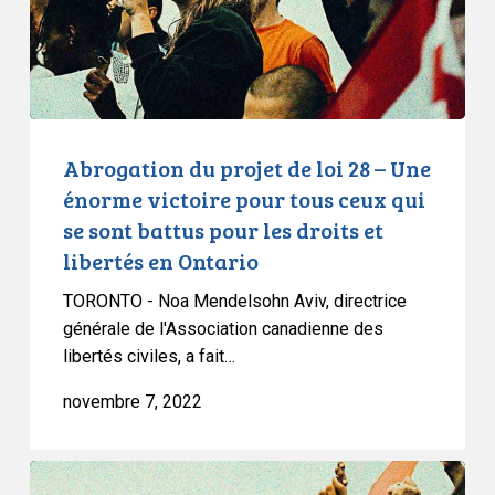
–
Une
énorme
victoire
pour
tous
Abrogation du projet de loi 28 – Une
ceux
énorme victoire pour tous ceux qui
qui
se sont battus pour les droits et
se
libertés en Ontario
sont
battus
TORONTO - Noa Mendelsohn Aviv, directrice
pour
générale de l'Association canadienne des
libertés civiles, a fait…
les
droits
novembre 7, 2022
et
libertés
en
Déclaration