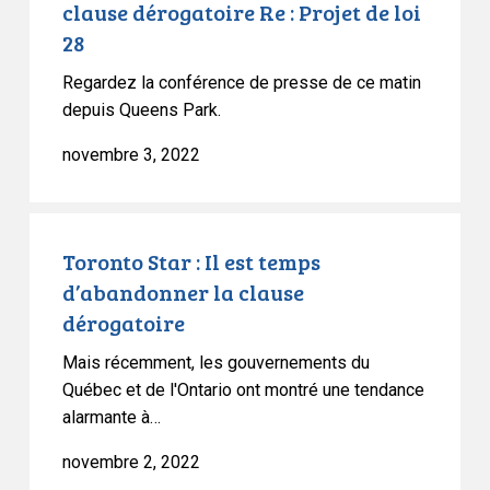
clause dérogatoire Re : Projet de loi
de
28
la
clause
Regardez la conférence de presse de ce matin
dérogatoire
depuis Queens Park.
Re
novembre 3, 2022
:
Projet
de
Toronto
loi
Star
Toronto Star : Il est temps
28
:
d’abandonner la clause
Il
dérogatoire
est
Mais récemment, les gouvernements du
temps
Québec et de l'Ontario ont montré une tendance
d’abandonner
alarmante à…
la
clause
novembre 2, 2022
dérogatoire