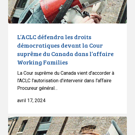
Cour
suprême
du
Canada
dans
L’ACLC défendra les droits
l’affaire
démocratiques devant la Cour
Working
suprême du Canada dans l’affaire
Families
Working Families
La Cour suprême du Canada vient d'accorder à
l'ACLC l'autorisation d'intervenir dans l'affaire
Procureur général…
avril 17, 2024
La
Cour