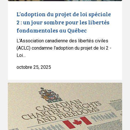
jour
sombre
L’adoption du projet de loi spéciale
pour
2 : un jour sombre pour les libertés
les
fondamentales au Québec
libertés
fondamentales
L'Association canadienne des libertés civiles
au
(ACLC) condamne l'adoption du projet de loi 2 -
Québec
Loi…
octobre 25, 2025
Projet
de
loi
89
au
Québec