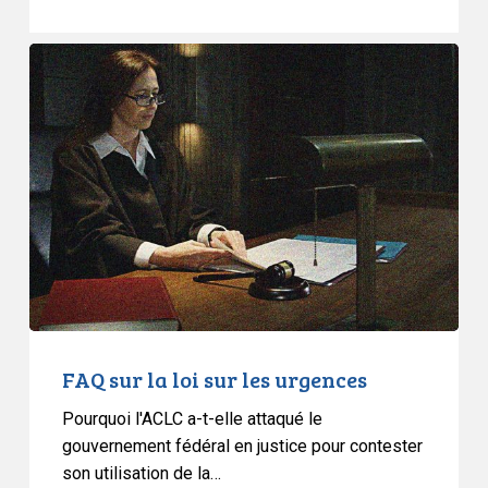
FAQ
sur
la
loi
sur
les
urgences
FAQ sur la loi sur les urgences
Pourquoi l'ACLC a-t-elle attaqué le
gouvernement fédéral en justice pour contester
son utilisation de la…