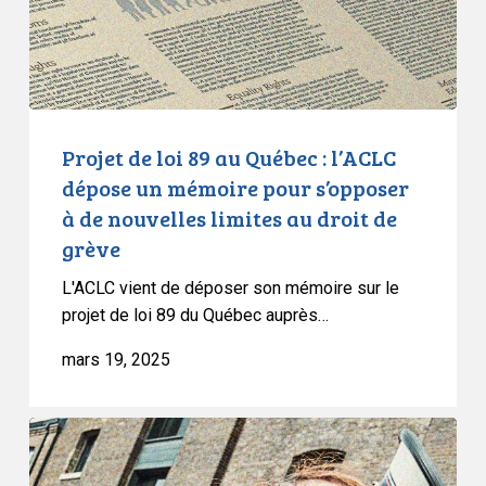
:
l’ACLC
dépose
un
mémoire
pour
Projet de loi 89 au Québec : l’ACLC
s’opposer
dépose un mémoire pour s’opposer
à
à de nouvelles limites au droit de
de
grève
nouvelles
limites
L'ACLC vient de déposer son mémoire sur le
au
projet de loi 89 du Québec auprès…
droit
mars 19, 2025
de
grève
L’ACLC
s’oppose