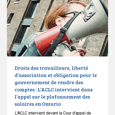
travailleurs,
liberté
d’association
et
obligation
pour
le
gouvernement
de
rendre
Droits des travailleurs, liberté
des
d’association et obligation pour le
comptes
gouvernement de rendre des
:
comptes : L’ACLC intervient dans
L’ACLC
l’appel sur le plafonnement des
intervient
salaires en Ontario
dans
l’appel
L'ACLC intervient devant la Cour d'appel de