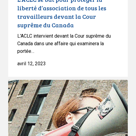
devant
liberté d’association de tous les
la
travailleurs devant la Cour
Cour
suprême du Canada
suprême
du
L'ACLC intervient devant la Cour suprême du
Canada
Canada dans une affaire qui examinera la
portée…
avril 12, 2023
L’ACLC
intervient
dans
l’appel
à
injonction
de