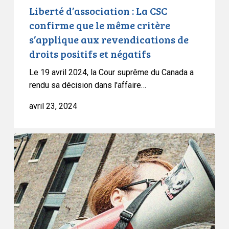
aux
Liberté d’association : La CSC
revendications
confirme que le même critère
de
s’applique aux revendications de
droits
droits positifs et négatifs
positifs
et
Le 19 avril 2024, la Cour suprême du Canada a
négatifs
rendu sa décision dans l'affaire…
avril 23, 2024
L’ACLC
défendra
les
droits
démocratiques
devant
la