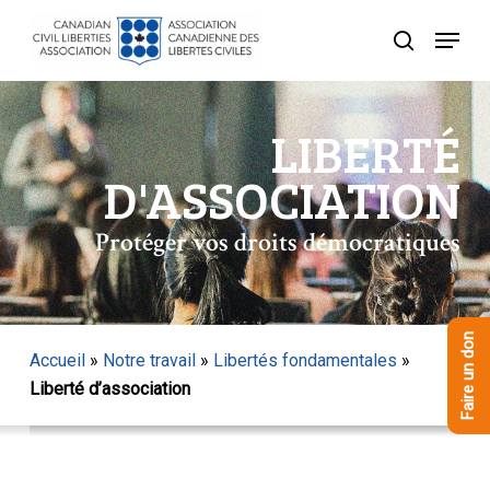
Skip
Menu
to
recherche
Close
main
Menu
content
LIBERTÉ
D'ASSOCIATION
Protéger vos droits démocratiques
Faire un don
Accueil
»
Notre travail
»
Libertés fondamentales
»
Liberté d’association