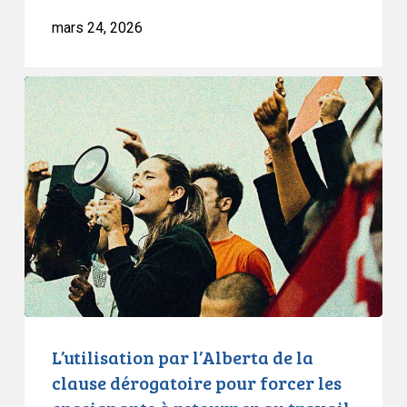
mars 24, 2026
L’utilisation
par
l’Alberta
de
la
clause
dérogatoire
pour
forcer
les
enseignants
à
L’utilisation par l’Alberta de la
retourner
clause dérogatoire pour forcer les
au