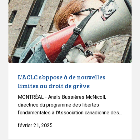
à
de
nouvelles
limites
au
droit
de
grève
L’ACLC s’oppose à de nouvelles
limites au droit de grève
MONTRÉAL - Anaïs Bussières McNicoll,
directrice du programme des libertés
fondamentales à l'Association canadienne des…
février 21, 2025