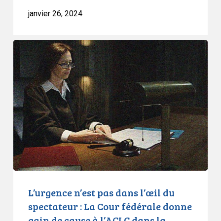
janvier 26, 2024
L’urgence
n’est
pas
dans
l’œil
du
spectateur
:
La
Cour
fédérale
donne
L’urgence n’est pas dans l’œil du
gain
spectateur : La Cour fédérale donne
de
gain de cause à l’ACLC dans la