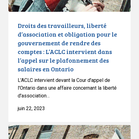
gouvernement
de
rendre
Droits des travailleurs, liberté
des
d’association et obligation pour le
comptes
gouvernement de rendre des
:
comptes : L’ACLC intervient dans
L’ACLC
l’appel sur le plafonnement des
intervient
salaires en Ontario
dans
l’appel
L'ACLC intervient devant la Cour d'appel de
sur
l'Ontario dans une affaire concernant la liberté
le
d'association…
plafonnement
juin 22, 2023
des
salaires
en
Droits
Ontario
des