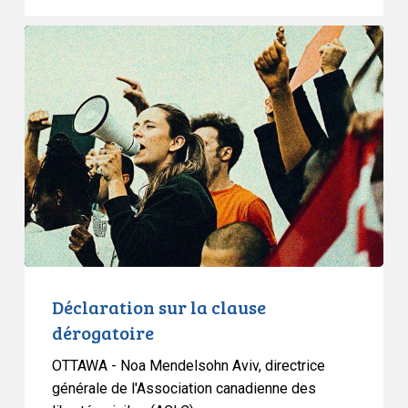
Déclaration
sur
la
clause
dérogatoire
Déclaration sur la clause
dérogatoire
OTTAWA - Noa Mendelsohn Aviv, directrice
générale de l'Association canadienne des