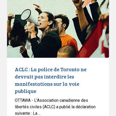
La
police
de
Toronto
ne
devrait
pas
interdire
les
manifestations
ACLC : La police de Toronto ne
sur
devrait pas interdire les
la
manifestations sur la voie
voie
publique
publique
OTTAWA - L'Association canadienne des
libertés civiles (ACLC) a publié la déclaration
suivante : La…