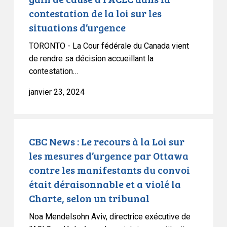
cause
contestation de la loi sur les
à
situations d’urgence
l’ACLC
dans
TORONTO - La Cour fédérale du Canada vient
la
de rendre sa décision accueillant la
contestation
contestation…
de
janvier 23, 2024
la
loi
sur
CBC
les
News
CBC News : Le recours à la Loi sur
situations
:
les mesures d’urgence par Ottawa
d’urgence
Le
contre les manifestants du convoi
recours
était déraisonnable et a violé la
à
Charte, selon un tribunal
la
Noa Mendelsohn Aviv, directrice exécutive de
Loi