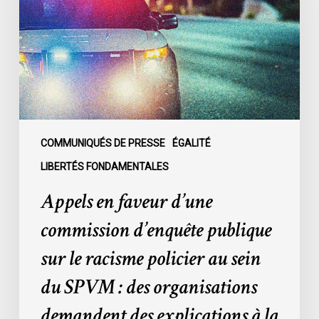
commission
d’enquête
publique
sur
le
racisme
policier
au
COMMUNIQUÉS DE PRESSE
ÉGALITÉ
sein
LIBERTÉS FONDAMENTALES
du
Appels en faveur d’une
SPVM
:
commission d’enquête publique
des
sur le racisme policier au sein
organisations
demandent
du SPVM : des organisations
des
demandent des explications à la
explications