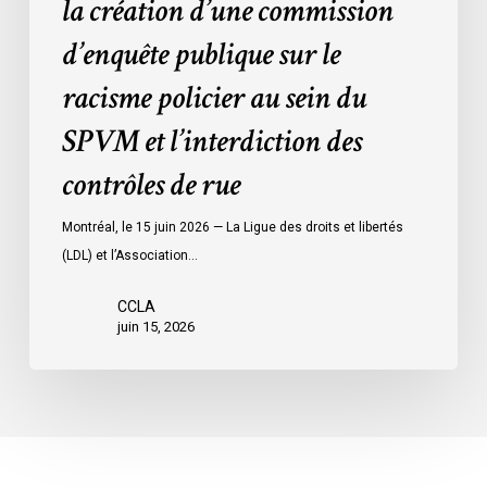
la création d’une commission
au
d’enquête publique sur le
sein
du
racisme policier au sein du
SPVM
SPVM et l’interdiction des
et
l’interdiction
contrôles de rue
des
contrôles
Montréal, le 15 juin 2026 — La Ligue des droits et libertés
de
(LDL) et l’Association…
rue
CCLA
juin 15, 2026