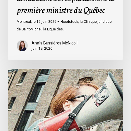
à
première ministre du Québec
la
première
Montréal, le 19 juin 2026 – Hoodstock, la Clinique juridique
ministre
de Saint-Michel, la Ligue des…
du
Québec
Anaïs Bussières McNicoll
juin 19, 2026
L’ACLC
se
joint
à
la
déclaration
de
la