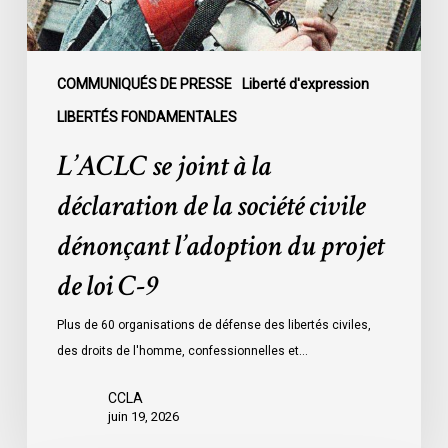
société
civile
dénonçant
l’adoption
COMMUNIQUÉS DE PRESSE
Liberté d'expression
du
LIBERTÉS FONDAMENTALES
projet
L’ACLC se joint à la
de
loi
déclaration de la société civile
C-
dénonçant l’adoption du projet
9
de loi C-9
Plus de 60 organisations de défense des libertés civiles,
des droits de l'homme, confessionnelles et…
CCLA
juin 19, 2026