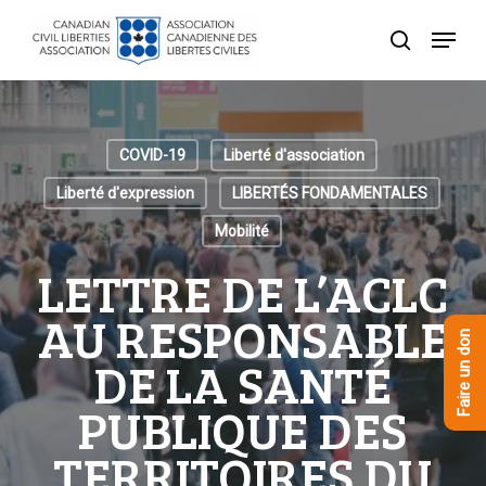
Skip
Menu
to
recherche
Close
main
Menu
content
COVID-19
Liberté d'association
Liberté d'expression
LIBERTÉS FONDAMENTALES
Mobilité
LETTRE DE L’ACLC
AU RESPONSABLE
Faire un don
DE LA SANTÉ
PUBLIQUE DES
TERRITOIRES DU