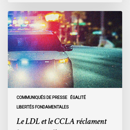
Le
LDL
et
le
CCLA
réclament
la
création
d’une
commission
d’enquête
publique
COMMUNIQUÉS DE PRESSE
ÉGALITÉ
sur
LIBERTÉS FONDAMENTALES
le
Le LDL et le CCLA réclament
racisme
policier