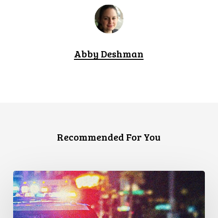
Abby Deshman
Recommended For You
Appels
en
faveur
d’une