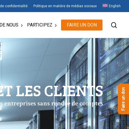
 de confidentialité
Politique en matière de médias sociaux
English
rech
DE NOUS
PARTICIPEZ
FAIRE UN DON
T LES CLIENTS
Faire un don
s entreprises sans rendre de comptes