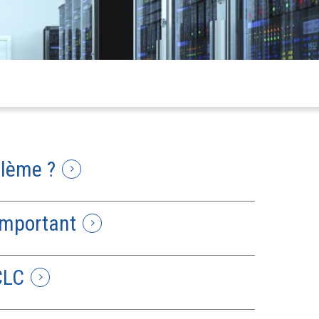
blème ?
important
CLC