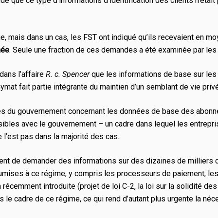
é que ce type d’informations d’identification des clients n’était
e, mais dans un cas, les FST ont indiqué qu’ils recevaient en 
née
. Seule une fraction de ces demandes a été examinée par les 
dans l’affaire
R. c. Spencer
que les informations de base sur les
ymat fait partie intégrante du maintien d’un semblant de vie priv
du gouvernement concernant les données de base des abonnés. 
nsibles avec le gouvernement – un cadre dans lequel les entrepr
 l’est pas dans la majorité des cas.
nt de demander des informations sur des dizaines de milliers d
umises à ce régime, y compris les processeurs de paiement, le
 récemment introduite (projet de loi C-2, la loi sur la solidité de
s le cadre de ce régime, ce qui rend d’autant plus urgente la néc