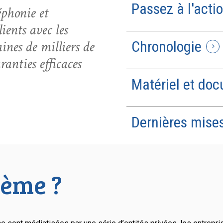
Passez à l'acti
léphonie et
ients avec les
nes de milliers de
Chronologie
anties efficaces
Matériel et do
Dernières mises
lème ?