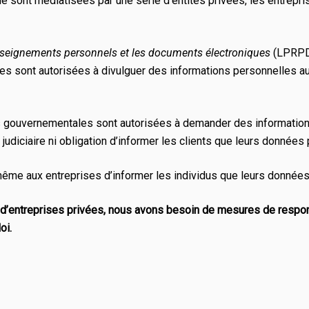
gne sont médiatisées par une série d’entités privées, les entrep
enseignements personnels et les documents électroniques
(LPRPDE
ivées sont autorisées à divulguer des informations personnelle
s gouvernementales sont autorisées à demander des informations
diciaire ni obligation d’informer les clients que leurs données
même aux entreprises d’informer les individus que leurs donnée
d’entreprises privées, nous avons besoin de mesures de respon
oi.