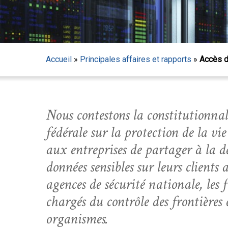
Accueil
»
Principales affaires et rapports
»
Accès d
Nous contestons la constitutionnali
fédérale sur la protection de la vi
aux entreprises de partager à la 
données sensibles sur leurs clients a
agences de sécurité nationale, les 
chargés du contrôle des frontières 
Appuyez sur Entrée pour lancer la recherche ou sur
organismes.