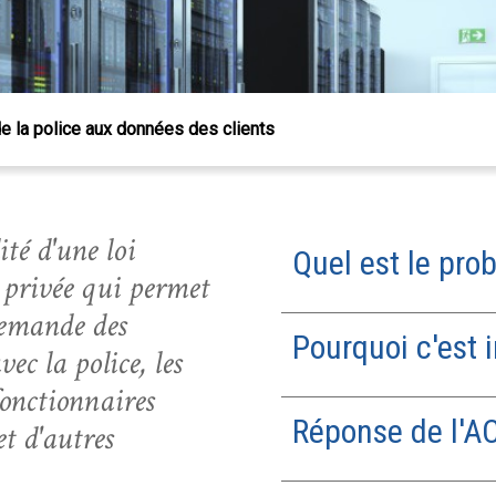
e la police aux données des clients
té d'une loi
Quel est le pro
e privée qui permet
demande des
Pourquoi c'est 
vec la police, les
fonctionnaires
Réponse de l'A
et d'autres
 Échap pour fermer