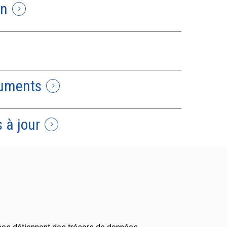
on
cuments
 à jour