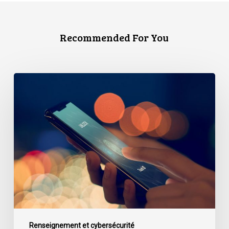
Recommended For You
La
proposition
du
gouvernement
en
matière
de
cybersécurité
menace
la
vie
privée
Renseignement et cybersécurité