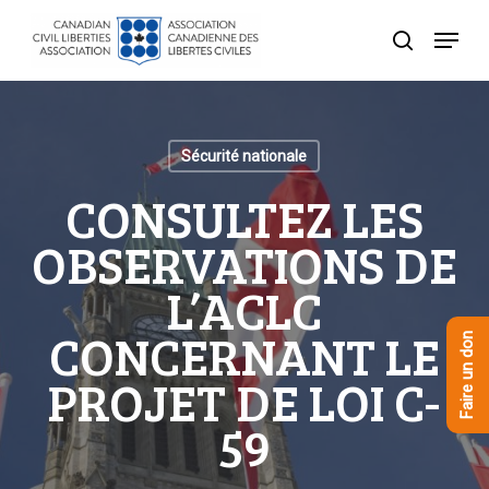
Skip
Menu
to
recherche
Close
main
Menu
content
Sécurité nationale
CONSULTEZ LES
OBSERVATIONS DE
L’ACLC
CONCERNANT LE
Faire un don
PROJET DE LOI C-
59