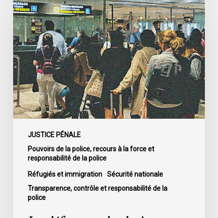
défenseurs
des
droits
accueillent
favorablement
l’organe
d’examen
et
de
plainte
des
JUSTICE PÉNALE
services
Pouvoirs de la police, recours à la force et
responsabilité de la police
frontaliers
et
Réfugiés et immigration
Sécurité nationale
de
Transparence, contrôle et responsabilité de la
la
police
police