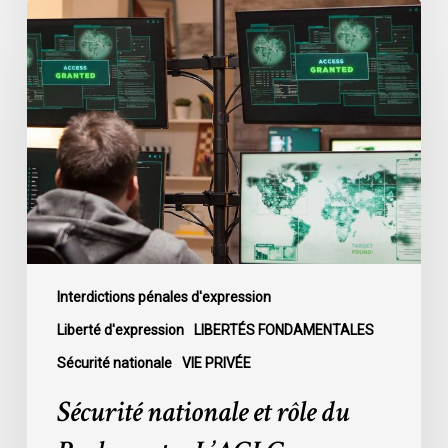
Sécurité
nationale
et
rôle
du
Parlement
–
L’ACLC
intervient
dans
une
affaire
Interdictions pénales d'expression
ontarienne
Liberté d'expression
LIBERTÉS FONDAMENTALES
Sécurité nationale
VIE PRIVÉE
Sécurité nationale et rôle du