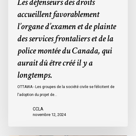
Les défenseurs des droits
montée
du
accueillent favorablement
Canada,
l’organe d’examen et de plainte
qui
aurait
des services frontaliers et de la
dû
police montée du Canada, qui
être
créé
aurait dû être créé il y a
il
longtemps.
y
a
OTTAWA - Les groupes de la société civile se félicitent de
longtemps.
l'adoption du projet de…
CCLA
novembre 12, 2024