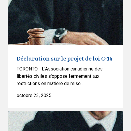
de
loi
C-
14
Déclaration sur le projet de loi C-14
TORONTO - L'Association canadienne des
libertés civiles s'oppose fermement aux
restrictions en matière de mise…
octobre 23, 2025
Déclaration
sur
la