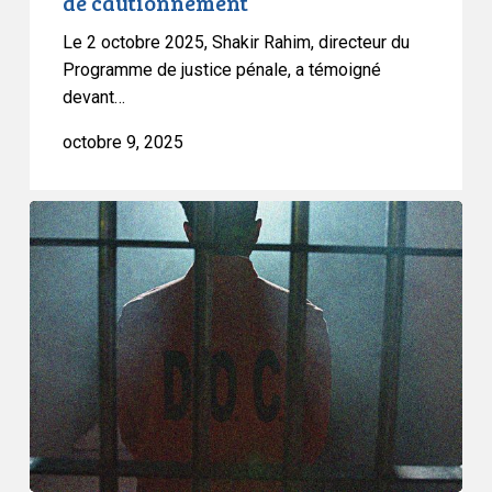
de cautionnement
Chambre
des
Le 2 octobre 2025, Shakir Rahim, directeur du
communes
Programme de justice pénale, a témoigné
au
devant…
sujet
octobre 9, 2025
du
système
de
L’ACLC
cautionnement
condamne
la
proposition
du
gouvernement
de
l’Ontario
d’emprisonner
des