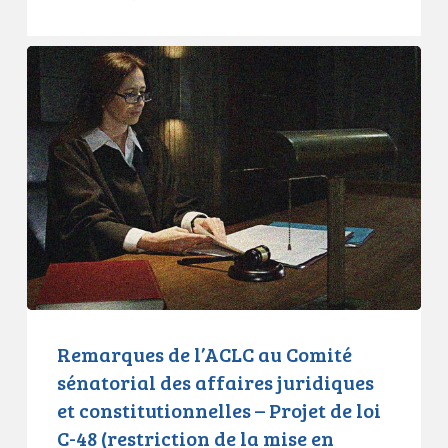
Remarques
de
l’ACLC
au
Comité
sénatorial
des
affaires
juridiques
et
constitutionnelles
–
Remarques de l’ACLC au Comité
Projet
sénatorial des affaires juridiques
de
et constitutionnelles – Projet de loi
loi
C-48 (restriction de la mise en
C-