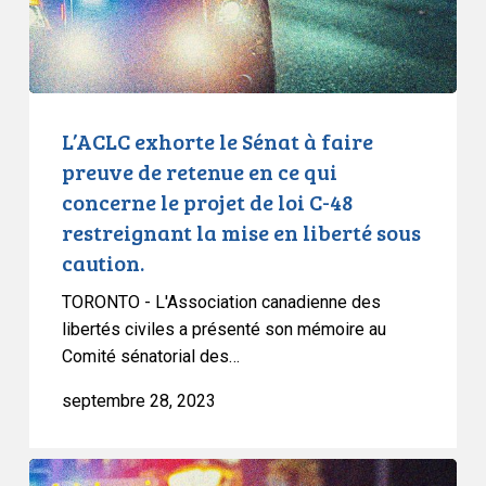
de
retenue
en
ce
qui
L’ACLC exhorte le Sénat à faire
concerne
preuve de retenue en ce qui
le
concerne le projet de loi C-48
projet
restreignant la mise en liberté sous
de
caution.
loi
C-
TORONTO - L'Association canadienne des
48
libertés civiles a présenté son mémoire au
restreignant
Comité sénatorial des…
la
septembre 28, 2023
mise
en
liberté
L’ACLC