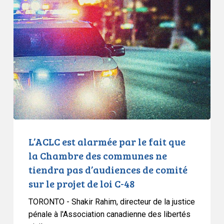
sous
est
caution.
alarmée
par
le
fait
que
la
Chambre
des
communes
ne
L’ACLC est alarmée par le fait que
tiendra
la Chambre des communes ne
pas
tiendra pas d’audiences de comité
d’audiences
sur le projet de loi C-48
de
comité
TORONTO - Shakir Rahim, directeur de la justice
sur
pénale à l'Association canadienne des libertés