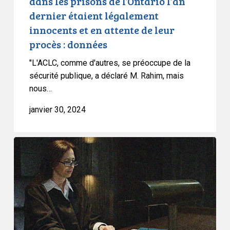
dans les prisons de l’Ontario l’an
Plus
dernier étaient légalement
de
innocents et en attente de leur
80
procès : données
%
"L'ACLC, comme d'autres, se préoccupe de la
des
sécurité publique, a déclaré M. Rahim, mais
détenus
nous…
dans
les
janvier 30, 2024
prisons
de
L’ACLC
l’Ontario
félicite
l’an
le
dernier
Sénat
étaient
pour
légalement
l’adoption
innocents
des
et