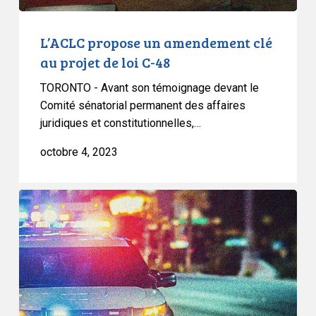
48
L’ACLC propose un amendement clé
au projet de loi C-48
TORONTO - Avant son témoignage devant le
Comité sénatorial permanent des affaires
juridiques et constitutionnelles,…
octobre 4, 2023
L’ACLC
exhorte
le
Sénat
à
faire
preuve