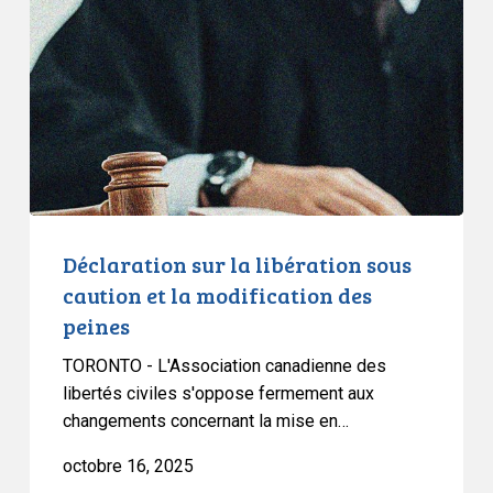
libération
sous
caution
et
la
modification
des
peines
Déclaration sur la libération sous
caution et la modification des
peines
TORONTO - L'Association canadienne des
libertés civiles s'oppose fermement aux
changements concernant la mise en…
octobre 16, 2025