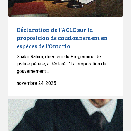
en
espèces
de
l’Ontario
Déclaration de l’ACLC sur la
proposition de cautionnement en
espèces de l’Ontario
Shakir Rahim, directeur du Programme de
justice pénale, a déclaré : "La proposition du
gouvernement…
novembre 24, 2025
Déclaration
sur
le
projet