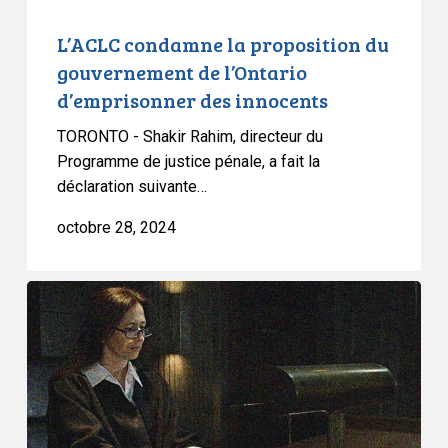
innocents
L’ACLC condamne la proposition du
gouvernement de l’Ontario
d’emprisonner des innocents
TORONTO - Shakir Rahim, directeur du
Programme de justice pénale, a fait la
déclaration suivante…
octobre 28, 2024
L’ACLC
publie
un
rapport
important
sur