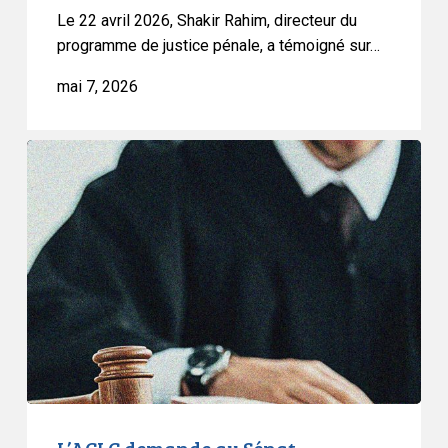
Le 22 avril 2026, Shakir Rahim, directeur du
sous
programme de justice pénale, a témoigné sur…
caution
mai 7, 2026
L’ACLC
demande
au
Sénat
d’examiner
le
projet
de
loi
C-
14
sur