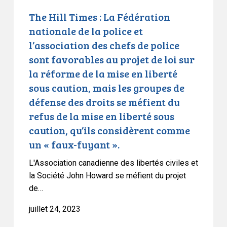
The
à
Hill
des
The Hill Times : La Fédération
Times
approches
nationale de la police et
:
différentes
l’association des chefs de police
La
de
sont favorables au projet de loi sur
Fédération
la
la réforme de la mise en liberté
nationale
réforme
sous caution, mais les groupes de
de
proposée
défense des droits se méfient du
la
de
refus de la mise en liberté sous
police
la
caution, qu’ils considèrent comme
et
mise
un « faux-fuyant ».
l’association
en
des
liberté
L'Association canadienne des libertés civiles et
chefs
sous
la Société John Howard se méfient du projet
de
caution.
de…
police
juillet 24, 2023
sont
favorables