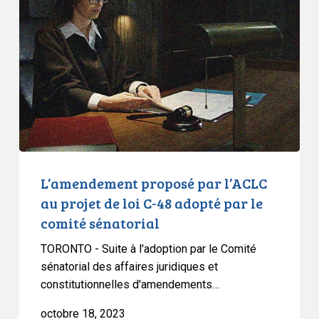
par
l’ACLC
au
projet
de
loi
C-
48
adopté
par
L’amendement proposé par l’ACLC
le
au projet de loi C-48 adopté par le
comité
comité sénatorial
sénatorial
TORONTO - Suite à l'adoption par le Comité
sénatorial des affaires juridiques et
constitutionnelles d'amendements…
octobre 18, 2023