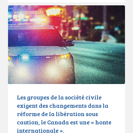
au
Les
projet
groupes
de
de
loi
la
sur
société
la
civile
réforme
exigent
de
des
la
changements
mise
dans
en
la
liberté
réforme
Les groupes de la société civile
sous
de
exigent des changements dans la
caution,
la
réforme de la libération sous
mais
libération
caution, le Canada est une « honte
les
sous
internationale ».
groupes
caution,