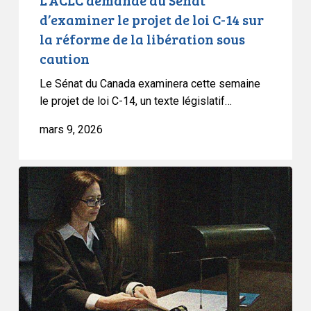
L’ACLC demande au Sénat
la
d’examiner le projet de loi C-14 sur
réforme
la réforme de la libération sous
de
caution
la
libération
Le Sénat du Canada examinera cette semaine
sous
le projet de loi C-14, un texte législatif…
caution
mars 9, 2026
Déclaration
de
l’ACLC
sur
la
proposition
de
cautionnement