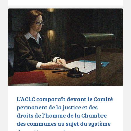
L’ACLC
comparaît
devant
le
Comité
permanent
de
la
justice
et
des
droits
L’ACLC comparaît devant le Comité
de
permanent de la justice et des
l’homme
droits de l’homme de la Chambre
de
des communes au sujet du système
la