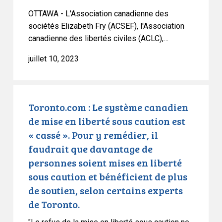
de
le
OTTAWA - L'Association canadienne des
défense
Canada
sociétés Elizabeth Fry (ACSEF), l'Association
des
est
canadienne des libertés civiles (ACLC),…
droits
une
juillet 10, 2023
se
« honte
méfient
internationale ».
du
Toronto.com
refus
:
Toronto.com : Le système canadien
de
Le
de mise en liberté sous caution est
la
système
« cassé ». Pour y remédier, il
mise
canadien
faudrait que davantage de
en
de
personnes soient mises en liberté
liberté
mise
sous caution et bénéficient de plus
sous
en
caution,
de soutien, selon certains experts
liberté
qu’ils
de Toronto.
sous
considèrent
caution