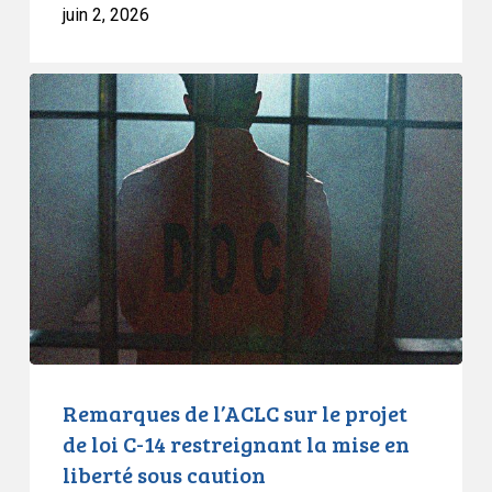
juin 2, 2026
en
liberté
sous
Remarques
caution
de
l’ACLC
sur
le
projet
de
loi
C-
14
restreignant
la
Remarques de l’ACLC sur le projet
mise
de loi C-14 restreignant la mise en
en
liberté sous caution
liberté