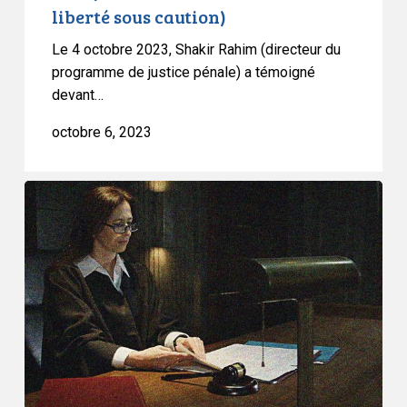
liberté sous caution)
48
(restriction
Le 4 octobre 2023, Shakir Rahim (directeur du
de
programme de justice pénale) a témoigné
la
devant…
mise
octobre 6, 2023
en
liberté
sous
L’ACLC
caution)
propose
un
amendement
clé
au
projet
de
loi
C-