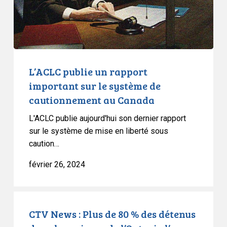
le
système
de
cautionnement
au
Canada
L’ACLC publie un rapport
important sur le système de
cautionnement au Canada
L'ACLC publie aujourd'hui son dernier rapport
sur le système de mise en liberté sous
caution…
février 26, 2024
CTV
News
CTV News : Plus de 80 % des détenus
: