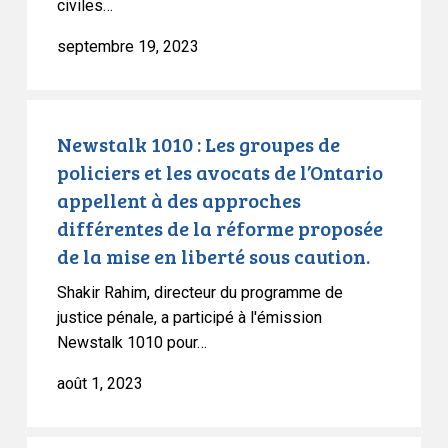
civiles…
le
projet
septembre 19, 2023
de
loi
C-
Newstalk
48
1010
Newstalk 1010 : Les groupes de
:
policiers et les avocats de l’Ontario
Les
appellent à des approches
groupes
différentes de la réforme proposée
de
de la mise en liberté sous caution.
policiers
Shakir Rahim, directeur du programme de
et
justice pénale, a participé à l'émission
les
Newstalk 1010 pour…
avocats
de
août 1, 2023
l’Ontario
appellent