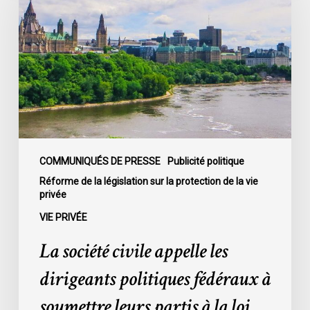
appelle
les
dirigeants
politiques
fédéraux
à
soumettre
leurs
partis
COMMUNIQUÉS DE PRESSE
Publicité politique
à
Réforme de la législation sur la protection de la vie
privée
la
loi
VIE PRIVÉE
sur
La société civile appelle les
la
protection
dirigeants politiques fédéraux à
de
soumettre leurs partis à la loi
la