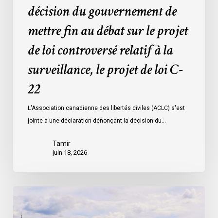
décision du gouvernement de
le
projet
mettre fin au débat sur le projet
de
de loi controversé relatif à la
loi
controversé
surveillance, le projet de loi C-
relatif
à
22
la
L'Association canadienne des libertés civiles (ACLC) s'est
surveillance,
jointe à une déclaration dénonçant la décision du…
le
projet
Tamir
de
juin 18, 2026
loi
C-
22
La
société
civile