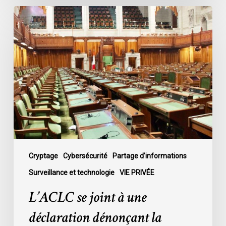
L’ACLC
se
joint
à
une
déclaration
dénonçant
la
décision
du
gouvernement
de
Cryptage
Cybersécurité
Partage d'informations
mettre
Surveillance et technologie
VIE PRIVÉE
fin
L’ACLC se joint à une
au
débat
déclaration dénonçant la
sur