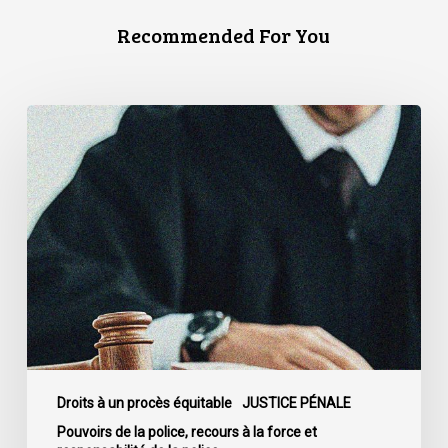
Recommended For You
La
Cour
de
cassation
confirme
l’obligation
stricte
de
divulguer
les
informations
relatives
Droits à un procès équitable
JUSTICE PÉNALE
aux
Pouvoirs de la police, recours à la force et