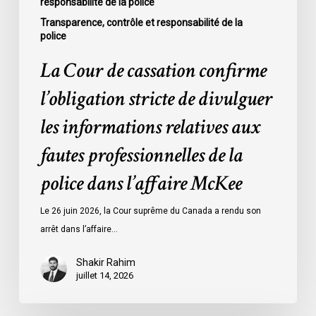
responsabilité de la police
fautes
professionnelles
Transparence, contrôle et responsabilité de la
police
de
la
La Cour de cassation confirme
police
l’obligation stricte de divulguer
dans
l’affaire
les informations relatives aux
McKee
fautes professionnelles de la
police dans l’affaire McKee
Le 26 juin 2026, la Cour suprême du Canada a rendu son
arrêt dans l’affaire…
Shakir Rahim
juillet 14, 2026