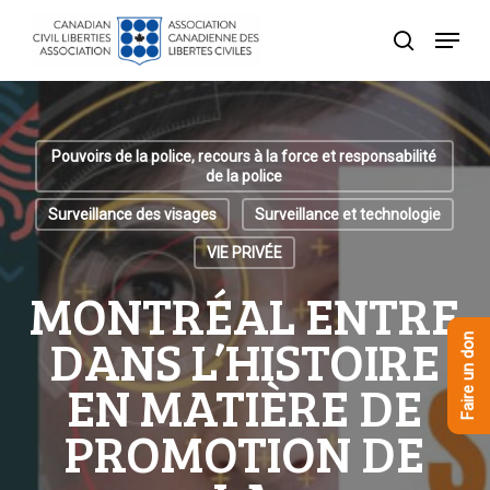
Skip
Menu
to
recherche
Close
main
Menu
content
Pouvoirs de la police, recours à la force et responsabilité
de la police
Surveillance des visages
Surveillance et technologie
VIE PRIVÉE
MONTRÉAL ENTRE
DANS L’HISTOIRE
Faire un don
EN MATIÈRE DE
PROMOTION DE