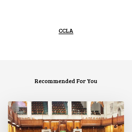
CCLA
Recommended For You
L’ACLC
se
joint
à