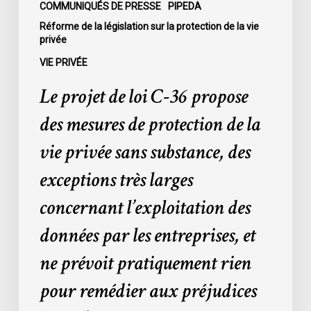
de
COMMUNIQUÉS DE PRESSE
PIPEDA
la
Réforme de la législation sur la protection de la vie
privée
vie
privée
VIE PRIVÉE
sans
Le projet de loi C-36 propose
substance,
des
des mesures de protection de la
exceptions
vie privée sans substance, des
très
larges
exceptions très larges
concernant
concernant l’exploitation des
l’exploitation
des
données par les entreprises, et
données
ne prévoit pratiquement rien
par
les
pour remédier aux préjudices
entreprises,