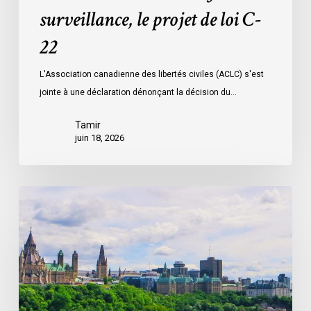
controversé
surveillance, le projet de loi C-
relatif
à
22
la
L'Association canadienne des libertés civiles (ACLC) s'est
surveillance,
jointe à une déclaration dénonçant la décision du…
le
projet
Tamir
de
juin 18, 2026
loi
C-
22
La
société
civile
appelle
les
dirigeants
politiques