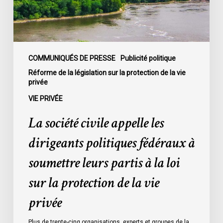
fédéraux
à
soumettre
leurs
partis
COMMUNIQUÉS DE PRESSE
Publicité politique
à
Réforme de la législation sur la protection de la vie
privée
la
loi
VIE PRIVÉE
sur
La société civile appelle les
la
protection
dirigeants politiques fédéraux à
de
soumettre leurs partis à la loi
la
vie
sur la protection de la vie
privée
privée
Plus de trente-cinq organisations, experts et groupes de la