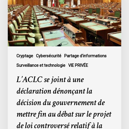
une
déclaration
dénonçant
la
décision
du
gouvernement
de
Cryptage
Cybersécurité
Partage d'informations
mettre
Surveillance et technologie
VIE PRIVÉE
fin
L’ACLC se joint à une
au
débat
déclaration dénonçant la
sur
décision du gouvernement de
le
projet
mettre fin au débat sur le projet
de
de loi controversé relatif à la
loi