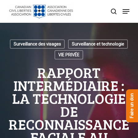
Skip
Menu
to
recherche
Close
main
Menu
content
Surveillance des visages
Surveillance et technologie
VIE PRIVÉE
RAPPORT
INTERMÉDIAIRE :
LA TECHNOLOGIE
Faire un don
DE
RECONNAISSANCE
FACIALE AU