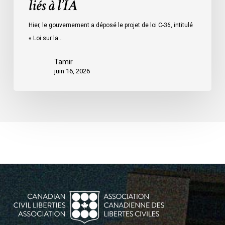
liés à l’IA
et
ne
Hier, le gouvernement a déposé le projet de loi C-36, intitulé
prévoit
« Loi sur la…
pratiquement
rien
Tamir
pour
juin 16, 2026
remédier
aux
préjudices
liés
à
l’IA