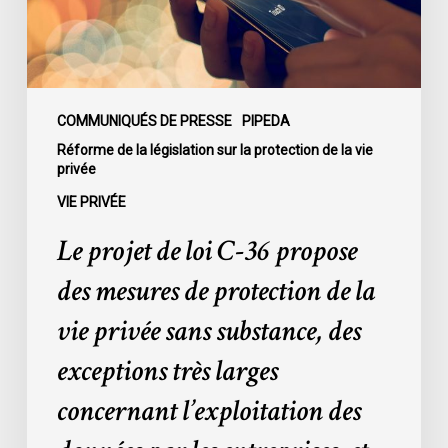
des
mesures
de
protection
de
COMMUNIQUÉS DE PRESSE
PIPEDA
la
Réforme de la législation sur la protection de la vie
privée
vie
privée
VIE PRIVÉE
sans
Le projet de loi C-36 propose
substance,
des
des mesures de protection de la
exceptions
vie privée sans substance, des
très
larges
exceptions très larges
concernant
concernant l’exploitation des
l’exploitation
des