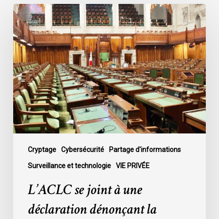
L’ACLC
se
joint
à
une
déclaration
dénonçant
la
décision
du
gouvernement
de
Cryptage
Cybersécurité
Partage d'informations
mettre
Surveillance et technologie
VIE PRIVÉE
fin
L’ACLC se joint à une
au
débat
déclaration dénonçant la
sur