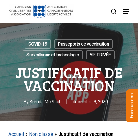
Skip
Menu
to
recherche
Close
main
Menu
content
COVID-19
Passeports de vaccination
Surveillance et technologie
VIE PRIVÉE
JUSTIFICATIF DE
VACCINATION
Faire un don
By
Brenda McPhail
décembre 9, 2020
Accueil
»
Non classé
»
Justificatif de vaccination