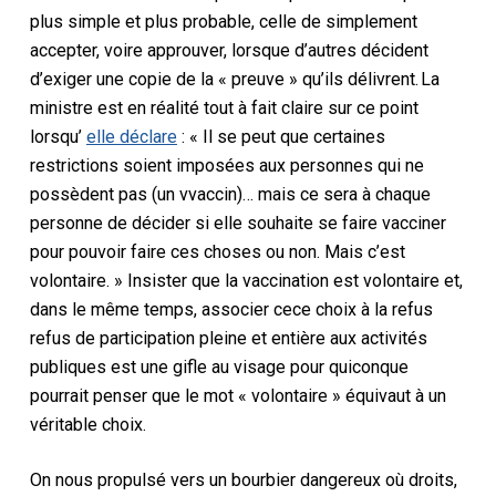
plus simple et plus probable, celle de simplement
accepter
, voire approuver,
lorsque d’autres décident
d’exiger
une copie de la « preuve » qu’ils délivrent
.
La
ministre est en réalité tout à fait claire sur ce point
lorsqu’
elle déclare
: « Il se peut que certaines
restrictions soient imposées aux personnes qui ne
possèdent pas (un
v
vaccin)… mais ce sera à chaque
personne de décider si elle souhaite se faire vacciner
pour pouvoir faire ces choses ou non. Mais c’est
volontaire. »
Insister
que la vaccination
est volontaire et,
dans le même temps,
associer ce
ce choix à
la
refus
refus de participation pleine et entière aux
activités
publiques
est
une
gifle
au visage pour
quiconque
pourrait penser
que le mot « volontaire » équivaut à un
véritable choix.
On nous
propulsé vers
un bourbier dangereux
où
droits,