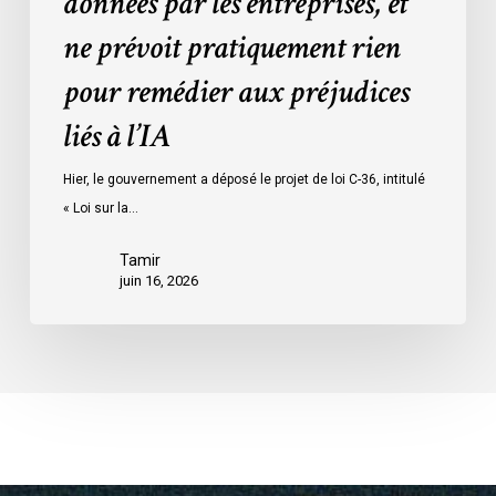
données par les entreprises, et
données
ne prévoit pratiquement rien
par
les
pour remédier aux préjudices
entreprises,
liés à l’IA
et
ne
Hier, le gouvernement a déposé le projet de loi C-36, intitulé
prévoit
« Loi sur la…
pratiquement
rien
Tamir
pour
juin 16, 2026
remédier
aux
préjudices
liés
à
l’IA