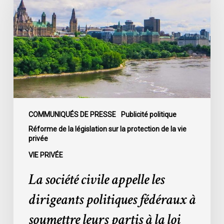
appelle
les
dirigeants
politiques
fédéraux
à
soumettre
leurs
partis
COMMUNIQUÉS DE PRESSE
Publicité politique
à
Réforme de la législation sur la protection de la vie
privée
la
loi
VIE PRIVÉE
sur
La société civile appelle les
la
protection
dirigeants politiques fédéraux à
de
soumettre leurs partis à la loi
la