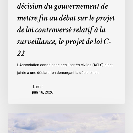
décision du gouvernement de
le
projet
mettre fin au débat sur le projet
de
de loi controversé relatif à la
loi
controversé
surveillance, le projet de loi C-
relatif
à
22
la
L'Association canadienne des libertés civiles (ACLC) s'est
surveillance,
jointe à une déclaration dénonçant la décision du…
le
projet
Tamir
de
juin 18, 2026
loi
C-
22
La
société
civile