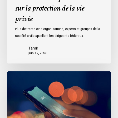
vie
sur la protection de la vie
privée
privée
Plus de trente-cinq organisations, experts et groupes de la
société civile appellent les dirigeants fédéraux…
Tamir
juin 17, 2026
Le
projet
de
loi
C-
36
propose