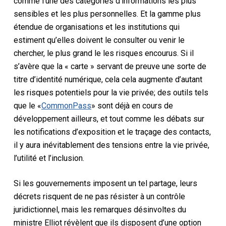
comme l’une des catégories d’informations les plus
sensibles et les plus personnelles.
Et la gamme plus
étendue de
organisations
et les institutions qui
estiment qu’elles doivent le consulter
ou venir le
chercher
, le
plus grand le
les risques encourus.
Si
il
s’avère que la « carte » servant de preuve
une sorte de
titre d’identité numérique, cela
cela
augmente d’autant
les risques potentiels pour la vie privée
;
des outils tels
que le «
CommonPass
» sont déjà en cours de
développement ailleurs
, et tout comme les débats sur
les notifications d’exposition et le traçage des contacts
,
il y aura
inévitablement
des tensions entre la vie privée,
l’utilité et
l’inclusion
.
Si les gouvernements imposent
un tel partage
,
leurs
décrets
risquent de ne pas résister à un contrôle
juridictionnel
,
mais les remarques désinvoltes du
ministre Elliot
révèlent que
ils disposent d’une option