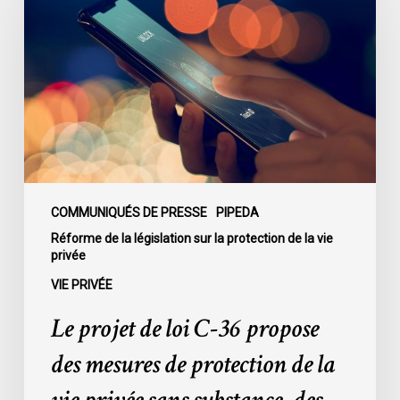
de
loi
C-
36
propose
des
mesures
de
protection
de
COMMUNIQUÉS DE PRESSE
PIPEDA
la
Réforme de la législation sur la protection de la vie
privée
vie
privée
VIE PRIVÉE
sans
Le projet de loi C-36 propose
substance,
des
des mesures de protection de la
exceptions
très