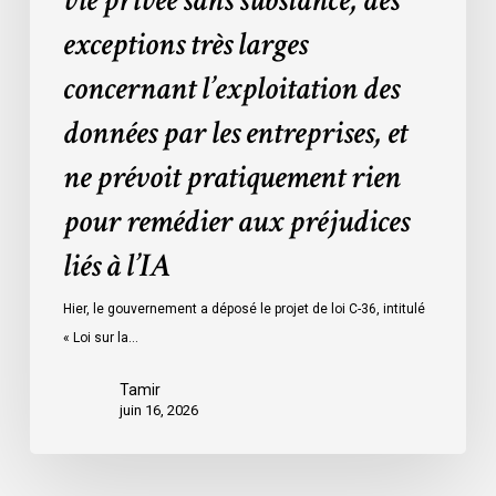
vie privée sans substance, des
larges
exceptions très larges
concernant
concernant l’exploitation des
l’exploitation
des
données par les entreprises, et
données
ne prévoit pratiquement rien
par
les
pour remédier aux préjudices
entreprises,
liés à l’IA
et
ne
Hier, le gouvernement a déposé le projet de loi C-36, intitulé
prévoit
« Loi sur la…
pratiquement
rien
Tamir
pour
juin 16, 2026
remédier
aux
préjudices