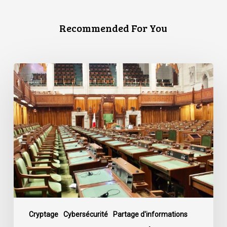
Recommended For You
L’ACLC
se
joint
à
une
déclaration
dénonçant
la
décision
du
gouvernement
de
Cryptage
Cybersécurité
Partage d'informations