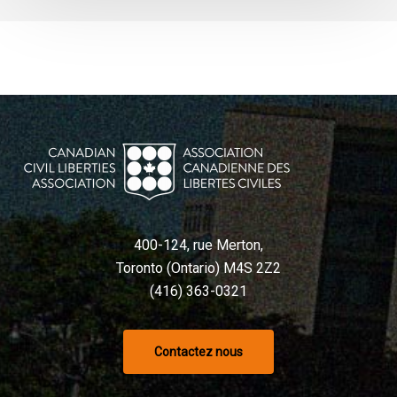
liés
à
l’IA
400-124, rue Merton,
Toronto (Ontario) M4S 2Z2
(416) 363-0321
Contactez nous