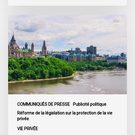
C-
22
La
société
civile
appelle
les
dirigeants
politiques
fédéraux
à
soumettre
leurs
partis
COMMUNIQUÉS DE PRESSE
Publicité politique
à
Réforme de la législation sur la protection de la vie
privée
la
loi
VIE PRIVÉE