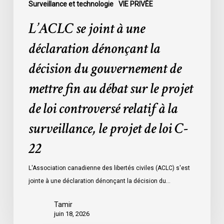
mettre
Surveillance et technologie
VIE PRIVÉE
fin
L’ACLC se joint à une
au
débat
déclaration dénonçant la
sur
décision du gouvernement de
le
projet
mettre fin au débat sur le projet
de
de loi controversé relatif à la
loi
controversé
surveillance, le projet de loi C-
relatif
à
22
la
L'Association canadienne des libertés civiles (ACLC) s'est
surveillance,
jointe à une déclaration dénonçant la décision du…
le
projet
Tamir
de
juin 18, 2026
loi