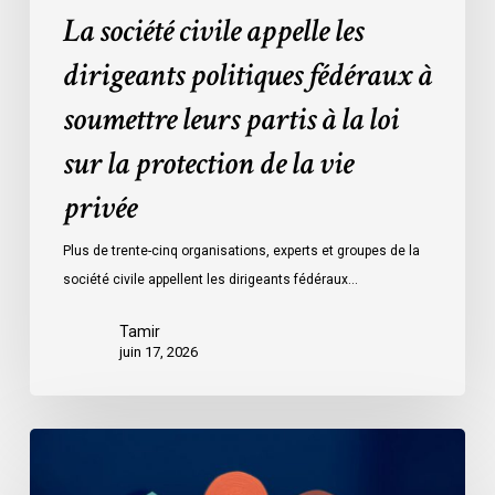
sur
La société civile appelle les
la
protection
dirigeants politiques fédéraux à
de
soumettre leurs partis à la loi
la
vie
sur la protection de la vie
privée
privée
Plus de trente-cinq organisations, experts et groupes de la
société civile appellent les dirigeants fédéraux…
Tamir
juin 17, 2026
Le
projet