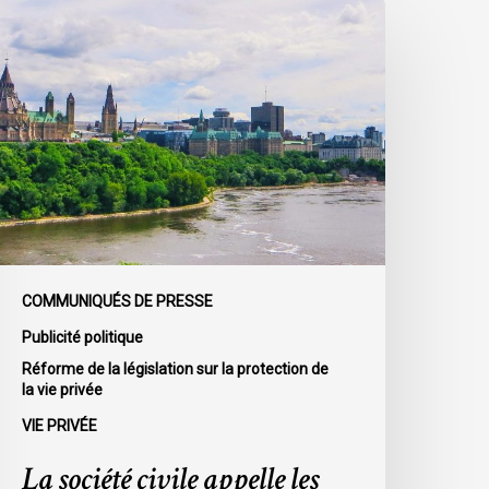
a
ociété
ivile
ppelle
es
irigeants
olitiques
édéraux
oumettre
eurs
COMMUNIQUÉS DE PRESSE
artis
Publicité politique
Réforme de la législation sur la protection de
a
la vie privée
oi
VIE PRIVÉE
ur
a
La société civile appelle les