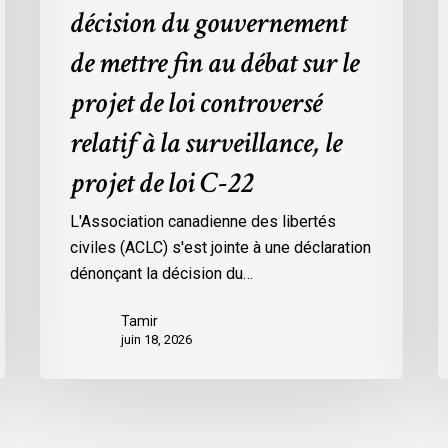
le
p
décision du gouvernement
projet
d
de mettre fin au débat sur le
de
l
loi
v
projet de loi controversé
controversé
p
relatif à la surveillance, le
relatif
à
projet de loi C-22
la
surveillance,
L'Association canadienne des libertés
le
civiles (ACLC) s'est jointe à une déclaration
projet
dénonçant la décision du…
de
loi
Tamir
juin 18, 2026
C-
22