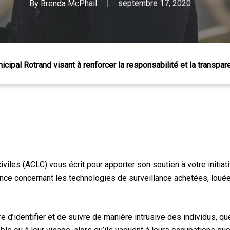
By
Brenda McPhail
septembre 17, 2020
unicipal Rotrand visant à renforcer la responsabilité et la transpa
viles (ACLC) vous écrit pour apporter son soutien à votre initiat
nce concernant les technologies de surveillance achetées, louée
 Échap pour fermer
re d’identifier et de suivre de manière intrusive des individus, qu