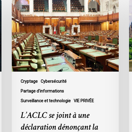
L’ACLC
L
se
s
joint
c
à
a
une
l
déclaration
d
dénonçant
p
la
f
décision
à
du
s
gouvernement
l
Cryptage
Cybersécurité
de
p
Partage d'informations
mettre
à
Surveillance et technologie
VIE PRIVÉE
fin
l
au
l
L’ACLC se joint à une
débat
s
déclaration dénonçant la
sur
l