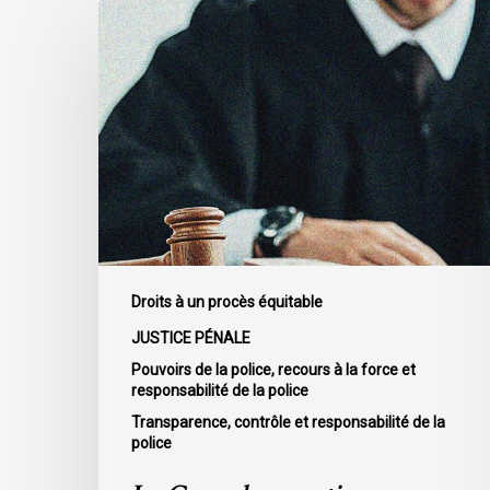
La
Cour
de
cassation
confirme
l’obligation
stricte
de
divulguer
les
informations
Droits à un procès équitable
relatives
JUSTICE PÉNALE
aux
Pouvoirs de la police, recours à la force et
fautes
responsabilité de la police
professionnelles
Transparence, contrôle et responsabilité de la
de
police
la