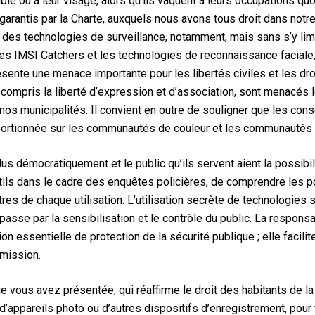
able ou à leur visage, alors qu’ils vaquent à leurs occupations q
 garantis par la Charte, auxquels nous avons tous droit dans notr
lice des technologies de surveillance, notamment, mais sans s’y li
es IMSI Catchers et les technologies de reconnaissance faciale, 
sente une menace importante pour les libertés civiles et les droi
 compris la liberté d’expression et d’association, sont menacés l
 nos municipalités. Il convient en outre de souligner que les c
portionnée sur les communautés de couleur et les communautés à
lus démocratiquement et le public qu’ils servent aient la possibili
tils dans le cadre des enquêtes policières, de comprendre les pol
es de chaque utilisation. L’utilisation secrète de technologies
passe par la sensibilisation et le contrôle du public. La responsa
n essentielle de protection de la sécurité publique ; elle facilite
 mission.
vous avez présentée, qui réaffirme le droit des habitants de la vi
d’appareils photo ou d’autres dispositifs d’enregistrement, pour 