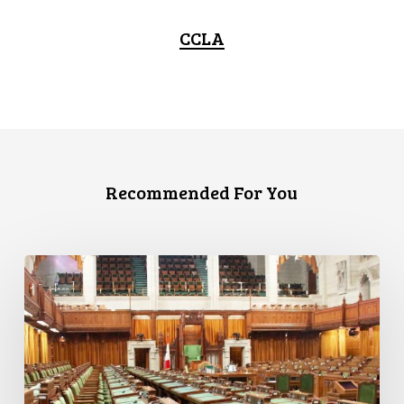
CCLA
Recommended For You
L’ACLC
se
joint
à
une
déclaration