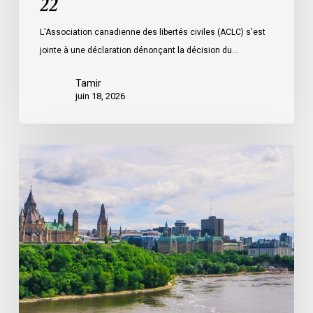
22
la
L'Association canadienne des libertés civiles (ACLC) s'est
surveillance,
jointe à une déclaration dénonçant la décision du…
le
projet
Tamir
de
juin 18, 2026
loi
C-
22
La
société
civile
appelle
les
dirigeants
politiques
fédéraux
à