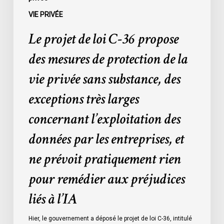
privée
VIE PRIVÉE
sans
Le projet de loi C-36 propose
substance,
des
des mesures de protection de la
exceptions
vie privée sans substance, des
très
larges
exceptions très larges
concernant
concernant l’exploitation des
l’exploitation
des
données par les entreprises, et
données
ne prévoit pratiquement rien
par
les
pour remédier aux préjudices
entreprises,
liés à l’IA
et
ne
Hier, le gouvernement a déposé le projet de loi C-36, intitulé
prévoit