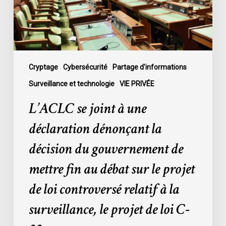
dénonçant
la
décision
du
gouvernement
de
Cryptage
Cybersécurité
Partage d'informations
mettre
Surveillance et technologie
VIE PRIVÉE
fin
L’ACLC se joint à une
au
débat
déclaration dénonçant la
sur
décision du gouvernement de
le
projet
mettre fin au débat sur le projet
de
de loi controversé relatif à la
loi
controversé
surveillance, le projet de loi C-
relatif
à