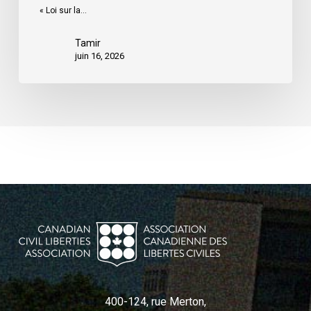
« Loi sur la…
pratiquement
rien
Tamir
pour
juin 16, 2026
remédier
aux
préjudices
liés
à
l’IA
400-124, rue Merton,