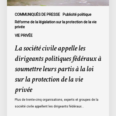
soumettre
leurs
partis
COMMUNIQUÉS DE PRESSE
Publicité politique
à
Réforme de la législation sur la protection de la vie
privée
la
loi
VIE PRIVÉE
sur
La société civile appelle les
la
protection
dirigeants politiques fédéraux à
de
soumettre leurs partis à la loi
la
vie
sur la protection de la vie
privée
privée
Plus de trente-cinq organisations, experts et groupes de la
société civile appellent les dirigeants fédéraux…