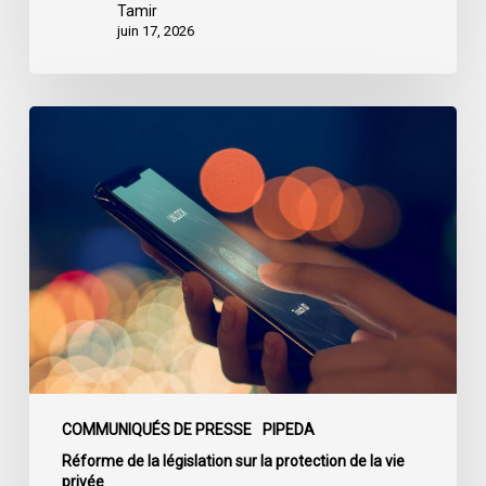
Tamir
juin 17, 2026
Le
projet
de
loi
C-
36
propose
des
mesures
de
protection
de
COMMUNIQUÉS DE PRESSE
PIPEDA
la
Réforme de la législation sur la protection de la vie
privée
vie