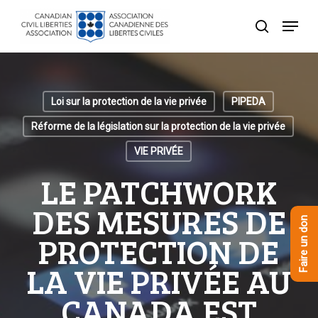
Skip
Menu
to
recherche
Close
main
Menu
content
Loi sur la protection de la vie privée
PIPEDA
Réforme de la législation sur la protection de la vie privée
VIE PRIVÉE
LE PATCHWORK
DES MESURES DE
Faire un don
PROTECTION DE
LA VIE PRIVÉE AU
CANADA EST