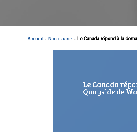
Accueil
»
Non classé
»
Le Canada répond à la deman
Appuyez sur Entrée pour lancer la recherche ou sur
Le Canada répon
Quayside de Wa