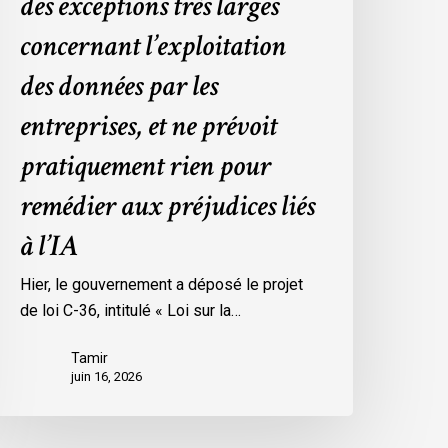
des exceptions très larges
arges
concernant l’exploitation
oncernant
’exploitation
des données par les
es
onnées
entreprises, et ne prévoit
ar
pratiquement rien pour
es
ntreprises,
remédier aux préjudices liés
t
à l’IA
e
révoit
Hier, le gouvernement a déposé le projet
ratiquement
de loi C-36, intitulé « Loi sur la…
ien
our
Tamir
emédier
juin 16, 2026
ux
réjudices