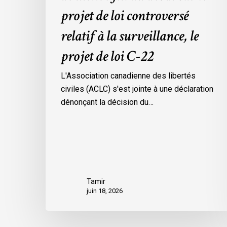
loi
projet de loi controversé
controversé
relatif à la surveillance, le
relatif
à
projet de loi C-22
la
surveillance,
L'Association canadienne des libertés
le
civiles (ACLC) s'est jointe à une déclaration
projet
dénonçant la décision du…
de
loi
C-
22
Tamir
juin 18, 2026