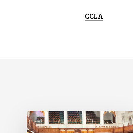
CCLA
L’ACLC
se
joint