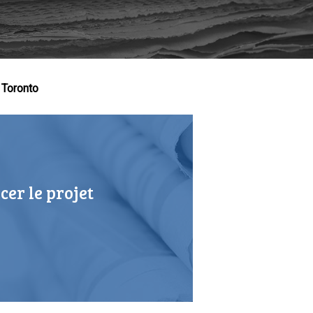
 Toronto
er le projet