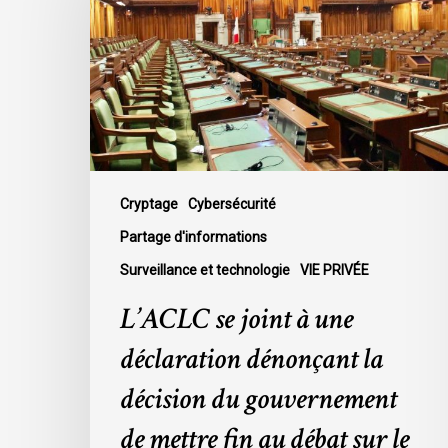
à
une
déclaration
dénonçant
la
décision
du
gouvernement
Cryptage
Cybersécurité
de
Partage d'informations
mettre
Surveillance et technologie
VIE PRIVÉE
fin
au
L’ACLC se joint à une
débat
déclaration dénonçant la
sur
le
décision du gouvernement
projet
de mettre fin au débat sur le
de