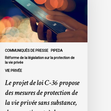
oi
-
6
ropose
es
esures
e
rotection
COMMUNIQUÉS DE PRESSE
PIPEDA
e
Réforme de la législation sur la protection de
a
la vie privée
ie
VIE PRIVÉE
rivée
Le projet de loi C-36 propose
ans
ubstance,
des mesures de protection de
es
la vie privée sans substance,
xceptions
rès