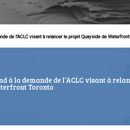
de de l’ACLC visant à relancer le projet Quayside de Waterfront
 Échap pour fermer
d à la demande de l’ACLC visant à relanc
terfront Toronto