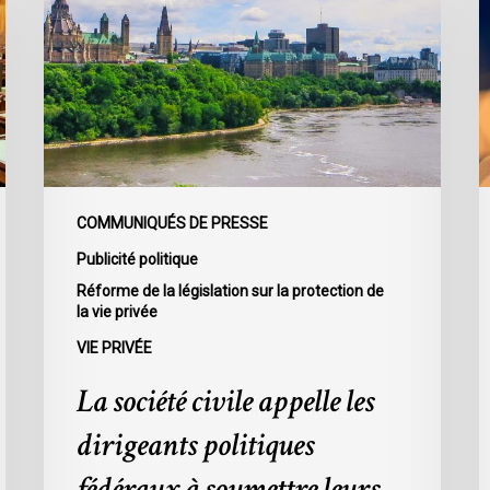
appelle
l
les
C
dirigeants
3
politiques
p
fédéraux
d
à
m
soumettre
d
leurs
p
COMMUNIQUÉS DE PRESSE
partis
d
Publicité politique
à
l
Réforme de la législation sur la protection de
la
v
la vie privée
loi
p
VIE PRIVÉE
sur
s
la
s
La société civile appelle les
protection
d
dirigeants politiques
de
e
la
t
fédéraux à soumettre leurs