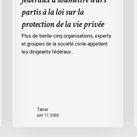
vie
l
partis à la loi sur la
privée
c
l
protection de la vie privée
d
d
Plus de trente-cinq organisations, experts
p
et groupes de la société civile appellent
l
les dirigeants fédéraux…
e
e
n
p
p
r
p
Tamir
r
juin 17, 2026
a
p