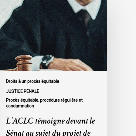
’ACLC
émoigne
evant
e
énat
u
ujet
u
rojet
e
oi
Droits à un procès équitable
-
JUSTICE PÉNALE
6
Procès équitable, procédure régulière et
condamnation
L’ACLC témoigne devant le
Sénat au sujet du projet de