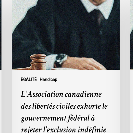
L’Association
L
canadienne
t
des
d
libertés
l
civiles
S
exhorte
a
le
s
gouvernement
d
fédéral
p
à
d
rejeter
l
ÉGALITÉ
Handicap
l’exclusion
C
L’Association canadienne
indéfinie
1
de
des libertés civiles exhorte le
l’aide
gouvernement fédéral à
médicale
à
rejeter l’exclusion indéfinie
mourir