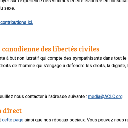
puyer sur l’expérience des victimes et être élaborée en consul
du sexe.
contributions ici.
 canadienne des libertés civiles
te à but non lucratif qui compte des sympathisants dans tout le
oits de l’homme qui s’engage à défendre les droits, la dignité, l
uillez nous contacter à l’adresse suivante :
media@ACLC.org
.
n direct
nt
cette page
ainsi que nos réseaux sociaux. Vous pouvez nous r