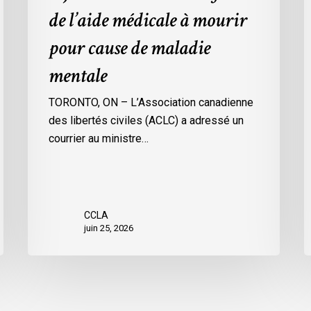
de l’aide médicale à mourir
pour
cause
pour cause de maladie
de
mentale
maladie
mentale
TORONTO, ON – L’Association canadienne
des libertés civiles (ACLC) a adressé un
courrier au ministre…
CCLA
juin 25, 2026