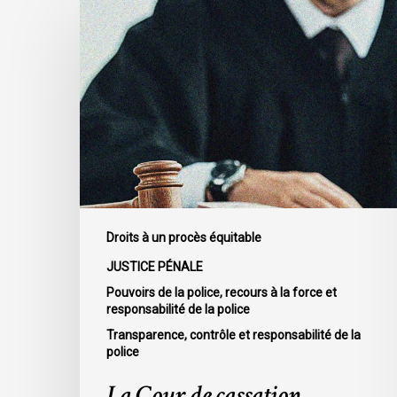
La
Cour
de
cassation
confirme
l’obligation
stricte
de
divulguer
les
informations
Droits à un procès équitable
relatives
JUSTICE PÉNALE
aux
Pouvoirs de la police, recours à la force et
fautes
responsabilité de la police
professionnelles
Transparence, contrôle et responsabilité de la
de
police
la
La Cour de cassation
police