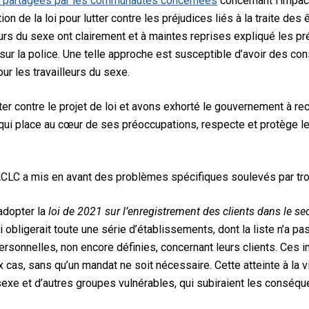
 partagées par les communautés concernées
concernant l’impa
ion de la loi pour lutter contre les préjudices liés à la traite des
eurs du sexe ont clairement et à maintes reprises expliqué les pré
 sur la police. Une telle approche est susceptible d’avoir
des co
our les travailleurs du sexe.
 contre le projet de loi et avons exhorté le gouvernement à rec
s qui place au cœur de ses préoccupations, respecte et protège le
CLC a mis en avant des problèmes spécifiques soulevés par trois
’adopter la
loi de 2021 sur l’enregistrement des clients dans le se
oi obligerait toute une série d’établissements, dont la liste n’a pa
rsonnelles, non encore définies, concernant leurs clients. Ces 
cas, sans qu’un mandat ne soit nécessaire. Cette atteinte à la vi
 sexe et d’autres groupes vulnérables, qui subiraient les conséqu