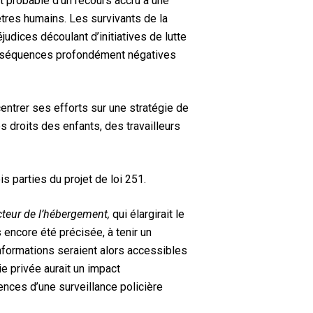
ct probable
d’un recours accru à une
 êtres humains.
Les survivants de la
judices découlant d’initiatives de lutte
nséquences
profondément
négatives
entrer ses efforts sur une stratégie de
s droits des enfants, des travailleurs
 parties du projet de loi 251.
cteur de l’hébergement,
qui élargirait le
s encore été précisée, à tenir un
informations seraient alors accessibles
e privée aurait un impact
ences d’une surveillance policière