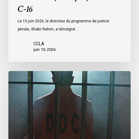
C-16
Le 15 juin 2026, le directeur du programme de justice
pénale, Shakir Rahim, a témoigné…
CCLA
juin 19, 2026
L’ACLC
demande
aux
députés
d’adopter
les
amendements
du