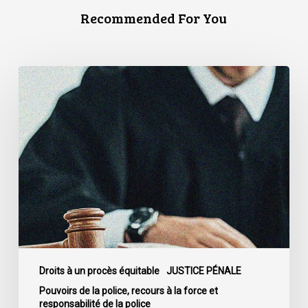
Recommended For You
La
Cour
de
cassation
confirme
l’obligation
stricte
de
divulguer
les
informations
relatives
Droits à un procès équitable
JUSTICE PÉNALE
aux
Pouvoirs de la police, recours à la force et
responsabilité de la police
fautes