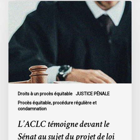
L’ACLC
témoigne
devant
le
Sénat
au
sujet
du
projet
de
loi
C-
Droits à un procès équitable
JUSTICE PÉNALE
16
Procès équitable, procédure régulière et
condamnation
L’ACLC témoigne devant le
Sénat au sujet du projet de loi