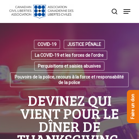
Skip
Menu
to
recherche
Close
main
Menu
content
COVID-19
JUSTICE PÉNALE
La COVID-19 et les forces de l'ordre
Perquisitions et saisies abusives
Pouvoirs de la police, recours à la force et responsabilité
de la police
DEVINEZ QUI
Faire un don
VIENT POUR LE
DÎNER DE