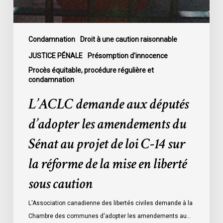
Sénat
au
projet
de
Condamnation
Droit à une caution raisonnable
loi
JUSTICE PÉNALE
Présomption d'innocence
C-
Procès équitable, procédure régulière et
14
condamnation
sur
L’ACLC demande aux députés
la
réforme
d’adopter les amendements du
de
Sénat au projet de loi C-14 sur
la
mise
la réforme de la mise en liberté
en
sous caution
liberté
sous
L'Association canadienne des libertés civiles demande à la
caution
Chambre des communes d'adopter les amendements au…