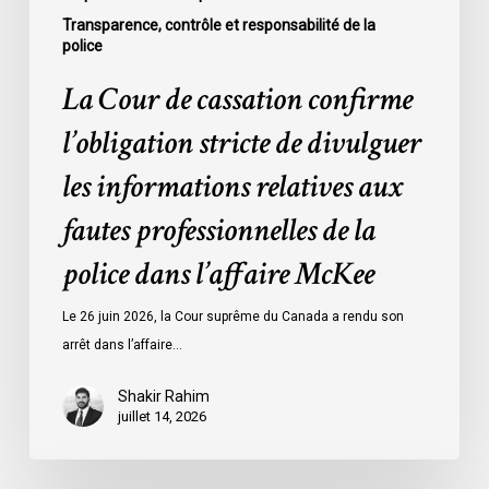
professionnelles
Transparence, contrôle et responsabilité de la
police
de
la
La Cour de cassation confirme
police
l’obligation stricte de divulguer
dans
l’affaire
les informations relatives aux
McKee
fautes professionnelles de la
police dans l’affaire McKee
Le 26 juin 2026, la Cour suprême du Canada a rendu son
arrêt dans l’affaire…
Shakir Rahim
juillet 14, 2026