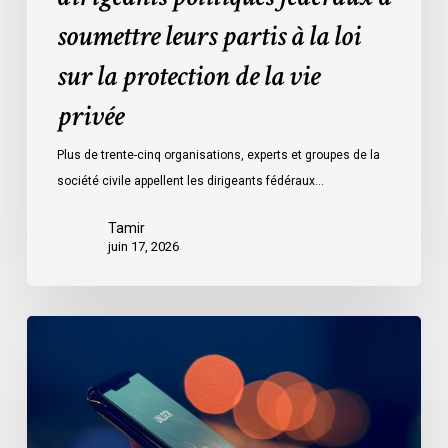
de
soumettre leurs partis à la loi
la
vie
sur la protection de la vie
privée
privée
Plus de trente-cinq organisations, experts et groupes de la
société civile appellent les dirigeants fédéraux…
Tamir
juin 17, 2026
Le
projet
de
loi
C-