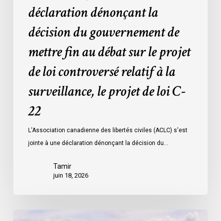
débat
déclaration dénonçant la
sur
décision du gouvernement de
le
projet
mettre fin au débat sur le projet
de
de loi controversé relatif à la
loi
controversé
surveillance, le projet de loi C-
relatif
à
22
la
L'Association canadienne des libertés civiles (ACLC) s'est
surveillance,
jointe à une déclaration dénonçant la décision du…
le
projet
Tamir
de
juin 18, 2026
loi
C-
22
La