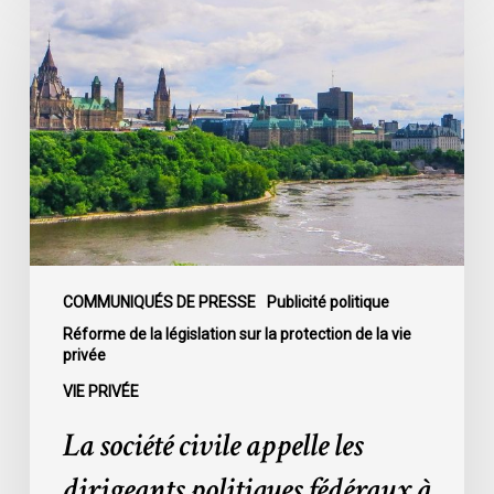
société
civile
appelle
les
dirigeants
politiques
fédéraux
à
soumettre
leurs
partis
COMMUNIQUÉS DE PRESSE
Publicité politique
à
Réforme de la législation sur la protection de la vie
privée
la
loi
VIE PRIVÉE
sur
La société civile appelle les
la
protection
dirigeants politiques fédéraux à