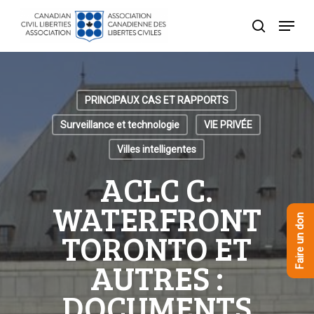
Skip
Menu
to
recherche
Close
main
Menu
content
PRINCIPAUX CAS ET RAPPORTS
Surveillance et technologie
VIE PRIVÉE
Villes intelligentes
ACLC C.
WATERFRONT
Faire un don
TORONTO ET
AUTRES :
DOCUMENTS