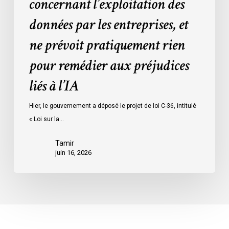
concernant l’exploitation des
l’exploitation
des
données par les entreprises, et
données
ne prévoit pratiquement rien
par
les
pour remédier aux préjudices
entreprises,
liés à l’IA
et
ne
Hier, le gouvernement a déposé le projet de loi C-36, intitulé
prévoit
« Loi sur la…
pratiquement
rien
Tamir
pour
juin 16, 2026
remédier
aux
préjudices
liés
à
l’IA