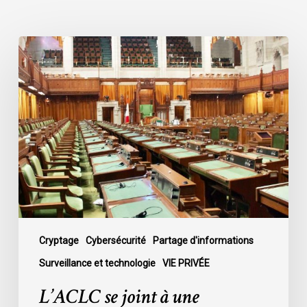
L’ACLC
se
joint
à
une
déclaration
dénonçant
la
décision
du
gouvernement
de
Cryptage
Cybersécurité
Partage d'informations
mettre
Surveillance et technologie
VIE PRIVÉE
fin
L’ACLC se joint à une
au