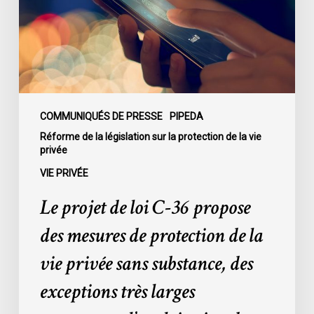
36
propose
des
mesures
de
protection
de
COMMUNIQUÉS DE PRESSE
PIPEDA
la
Réforme de la législation sur la protection de la vie
privée
vie
privée
VIE PRIVÉE
sans
Le projet de loi C-36 propose
substance,
des
des mesures de protection de la
exceptions
vie privée sans substance, des
très
larges
exceptions très larges
concernant