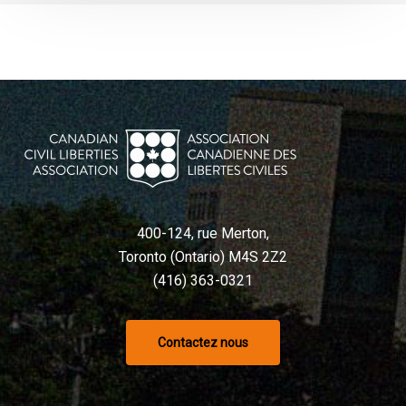
à
l’IA
400-124, rue Merton,
Toronto (Ontario) M4S 2Z2
(416) 363-0321
Contactez nous