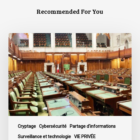
Recommended For You
L’ACLC
se
joint
à
une
déclaration
dénonçant
la
décision
du
gouvernement
de
Cryptage
Cybersécurité
Partage d'informations
mettre
Surveillance et technologie
VIE PRIVÉE