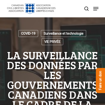
Skip
Menu
to
recherche
Close
main
Menu
content
COVID-19
Surveillance et technologie
VIE PRIVÉE
LA SURVEILLANCE
DES DONNÉES PAR
LES
Faire un don
GOUVERNEMENTS
CANADIENS DANS
LE CADRE DE LA