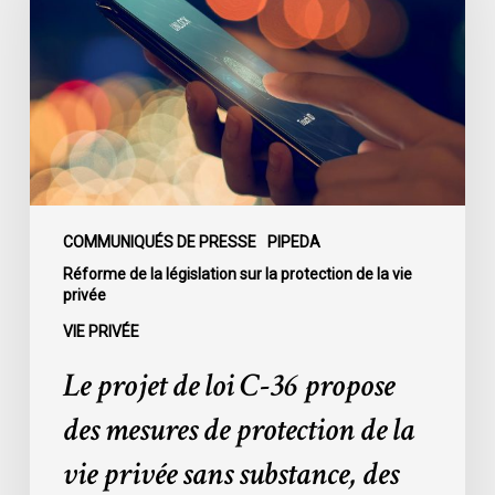
loi
C-
36
propose
des
mesures
de
protection
de
COMMUNIQUÉS DE PRESSE
PIPEDA
la
Réforme de la législation sur la protection de la vie
privée
vie
privée
VIE PRIVÉE
sans
Le projet de loi C-36 propose
substance,
des
des mesures de protection de la
exceptions
vie privée sans substance, des
très