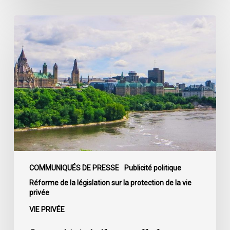
C-
22
La
société
civile
appelle
les
dirigeants
politiques
fédéraux
à
soumettre
leurs
partis
COMMUNIQUÉS DE PRESSE
Publicité politique
à
Réforme de la législation sur la protection de la vie
privée
la
loi
VIE PRIVÉE
sur