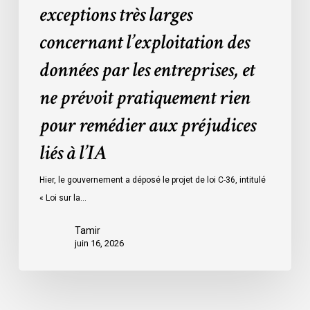
larges
exceptions très larges
concernant
concernant l’exploitation des
l’exploitation
des
données par les entreprises, et
données
ne prévoit pratiquement rien
par
les
pour remédier aux préjudices
entreprises,
liés à l’IA
et
ne
Hier, le gouvernement a déposé le projet de loi C-36, intitulé
prévoit
« Loi sur la…
pratiquement
rien
Tamir
pour
juin 16, 2026
remédier
aux
préjudices
liés