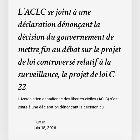
fin
L’ACLC se joint à une
au
débat
déclaration dénonçant la
sur
décision du gouvernement de
le
projet
mettre fin au débat sur le projet
de
de loi controversé relatif à la
loi
controversé
surveillance, le projet de loi C-
relatif
à
22
la
L'Association canadienne des libertés civiles (ACLC) s'est
surveillance,
jointe à une déclaration dénonçant la décision du…
le
projet
Tamir
de
juin 18, 2026
loi