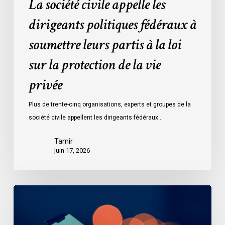
La société civile appelle les
la
protection
dirigeants politiques fédéraux à
de
soumettre leurs partis à la loi
la
vie
sur la protection de la vie
privée
privée
Plus de trente-cinq organisations, experts et groupes de la
société civile appellent les dirigeants fédéraux…
Tamir
juin 17, 2026
Le
projet
de