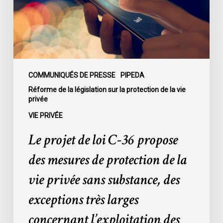
propose
des
mesures
de
protection
de
COMMUNIQUÉS DE PRESSE
PIPEDA
la
Réforme de la législation sur la protection de la vie
privée
vie
privée
VIE PRIVÉE
sans
Le projet de loi C-36 propose
substance,
des
des mesures de protection de la
exceptions
vie privée sans substance, des
très
larges
exceptions très larges
concernant
concernant l’exploitation des
l’exploitation