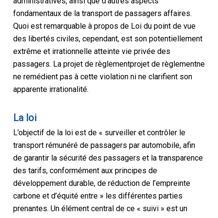
administratives
, ainsi que d’autres aspects
fondamentaux de la
transport de passagers
affaires
.
Quoi
est
remarquable
à propos de
Loi
du point de vue
des libertés civiles
, cependant,
est
son
potentiellement
extrême et irrationnelle
atteinte
vie privée des
passagers.
La
projet de règlement
projet de règlement
ne
ne remédient pas à cette violation
ni ne clarifient son
apparente
irrationalité
.
La
loi
L’objectif de la
loi
est de
« surveiller et contrôler le
transport rémunéré de passagers par automobile, afin
de garantir la sécurité des passagers et la transparence
des tarifs, conformément aux principes de
développement durable, de réduction de l’empreinte
carbone et d’équité entre » les différentes parties
prenantes
.
Un élément central de ce « suivi » est un