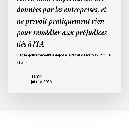
des
données par les entreprises, et
données
ne prévoit pratiquement rien
par
les
pour remédier aux préjudices
entreprises,
liés à l’IA
et
ne
Hier, le gouvernement a déposé le projet de loi C-36, intitulé
prévoit
« Loi sur la…
pratiquement
rien
Tamir
pour
juin 16, 2026
remédier
aux
préjudices
liés
à
l’IA