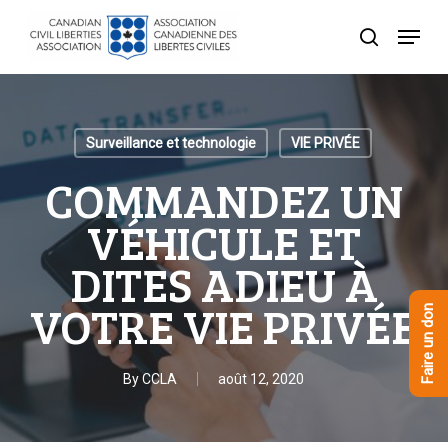
Skip
Menu
to
recherche
Close
main
Menu
content
Surveillance et technologie
VIE PRIVÉE
COMMANDEZ UN
VÉHICULE ET
DITES ADIEU À
VOTRE VIE PRIVÉE
Faire un don
By
CCLA
août 12, 2020