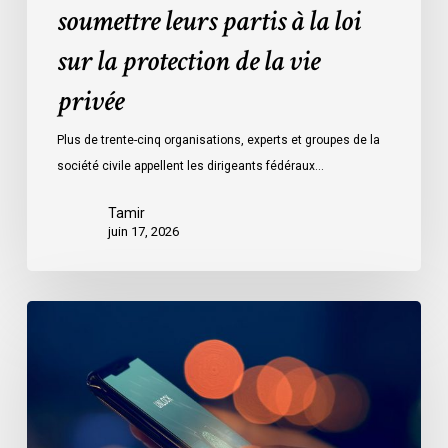
soumettre leurs partis à la loi
la
vie
sur la protection de la vie
privée
privée
Plus de trente-cinq organisations, experts et groupes de la
société civile appellent les dirigeants fédéraux…
Tamir
juin 17, 2026
Le
projet
de
loi
C-
36