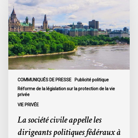
civile
appelle
les
dirigeants
politiques
fédéraux
à
soumettre
leurs
partis
COMMUNIQUÉS DE PRESSE
Publicité politique
à
Réforme de la législation sur la protection de la vie
privée
la
loi
VIE PRIVÉE
sur
La société civile appelle les
la
protection
dirigeants politiques fédéraux à
de