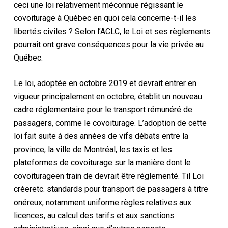
ceci
une loi relativement méconnue régissant le
covoiturage à
Québec
en quoi cela concerne-t-il les
libertés civiles ? Selon l’ACLC, le
Loi
et ses règlements
pourrait
ont
grave
conséquences
pour la vie privée au
Québec
.
Le
loi
, adoptée en
octobre 2019
et
devrait entrer en
vigueur
principalement
en octobre
, établit un nouveau
cadre réglementaire pour
le transport rémunéré de
passagers
, comme le covoiturage
. L’adoption de cette
loi fait suite à des années de vifs débats entre la
province, la ville de Montréal, les taxis et les
plateformes de covoiturage
sur la manière dont le
covoiturage
en train de
devrait être réglementé
.
T
il
Loi
créer
etc.
standard
s
pour
transport de passagers à titre
onéreux
, notamment
uniforme
règles relatives aux
licences, au calcul des tarifs et aux sanctions