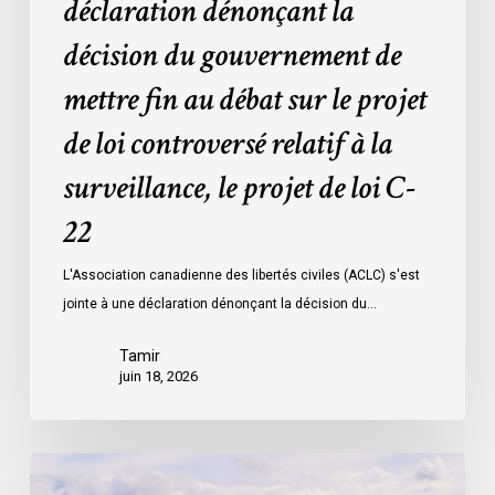
déclaration dénonçant la
sur
décision du gouvernement de
le
projet
mettre fin au débat sur le projet
de
de loi controversé relatif à la
loi
controversé
surveillance, le projet de loi C-
relatif
à
22
la
L'Association canadienne des libertés civiles (ACLC) s'est
surveillance,
jointe à une déclaration dénonçant la décision du…
le
projet
Tamir
de
juin 18, 2026
loi
C-
22
La
société