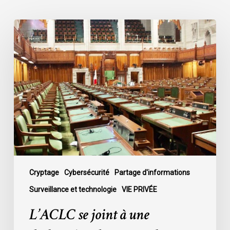
L’ACLC
se
joint
à
une
déclaration
dénonçant
la
décision
du
gouvernement
de
Cryptage
Cybersécurité
Partage d'informations
mettre
Surveillance et technologie
VIE PRIVÉE
fin
L’ACLC se joint à une
au
débat