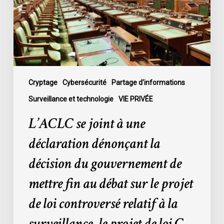
déclaration
dénonçant
la
décision
du
gouvernement
de
Cryptage
Cybersécurité
Partage d'informations
mettre
Surveillance et technologie
VIE PRIVÉE
fin
L’ACLC se joint à une
au
débat
déclaration dénonçant la
sur
décision du gouvernement de
le
projet
mettre fin au débat sur le projet
de
de loi controversé relatif à la
loi
controversé
surveillance, le projet de loi C-