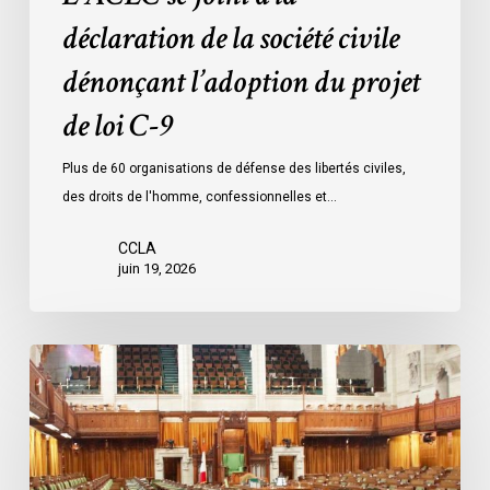
loi
déclaration de la société civile
C-
dénonçant l’adoption du projet
9
de loi C-9
Plus de 60 organisations de défense des libertés civiles,
des droits de l'homme, confessionnelles et…
CCLA
juin 19, 2026
L’ACLC
se
joint
à
une