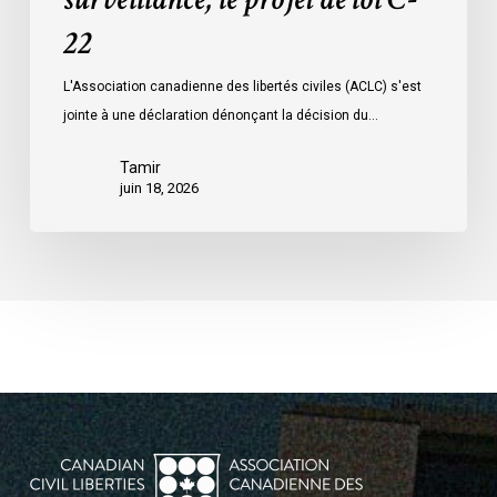
relatif
à
22
la
L'Association canadienne des libertés civiles (ACLC) s'est
surveillance,
jointe à une déclaration dénonçant la décision du…
le
projet
Tamir
de
juin 18, 2026
loi
C-
22