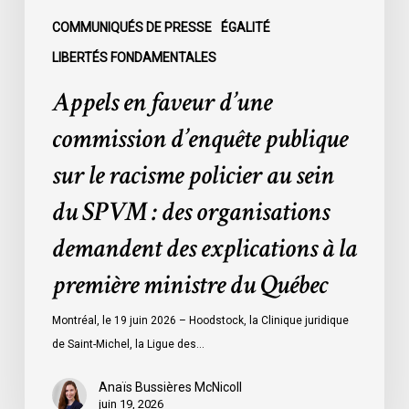
policier
au
COMMUNIQUÉS DE PRESSE
ÉGALITÉ
sein
LIBERTÉS FONDAMENTALES
du
Appels en faveur d’une
SPVM
:
commission d’enquête publique
des
sur le racisme policier au sein
organisations
demandent
du SPVM : des organisations
des
demandent des explications à la
explications
à
première ministre du Québec
la
première
Montréal, le 19 juin 2026 – Hoodstock, la Clinique juridique
ministre
de Saint-Michel, la Ligue des…
du
Québec
Anaïs Bussières McNicoll
juin 19, 2026