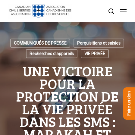
Skip
Menu
to
recherche
Close
main
Menu
content
COMMUNIQUÉS DE PRESSE
Perquisitions et saisies
Recherches d'appareils
VIE PRIVÉE
UNE VICTOIRE
POUR LA
PROTECTION DE
Faire un don
LA VIE PRIVÉE
DANS LES SMS :
MARAKAH ET