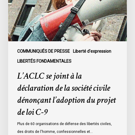
déclaration
de
la
société
civile
dénonçant
l’adoption
COMMUNIQUÉS DE PRESSE
Liberté d'expression
du
LIBERTÉS FONDAMENTALES
projet
L’ACLC se joint à la
de
loi
déclaration de la société civile
C-
dénonçant l’adoption du projet
9
de loi C-9
Plus de 60 organisations de défense des libertés civiles,
des droits de l'homme, confessionnelles et…