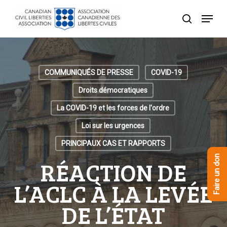
Skip
Menu
to
recherche
Close
main
Menu
content
COMMUNIQUÉS DE PRESSE
COVID-19
Droits démocratiques
La COVID-19 et les forces de l'ordre
Loi sur les urgences
PRINCIPAUX CAS ET RAPPORTS
Faire un don
RÉACTION DE
L’ACLC À LA LEVÉE
DE L’ÉTAT