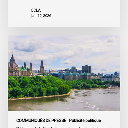
CCLA
juin 19, 2026
La
société
civile
appelle
les
dirigeants
politiques
fédéraux
à
soumettre
leurs
partis
COMMUNIQUÉS DE PRESSE
Publicité politique
à