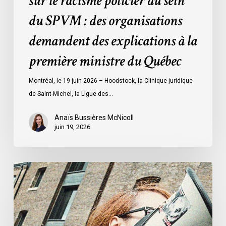
sur le racisme policier au sein
demandent
du SPVM : des organisations
des
demandent des explications à la
explications
à
première ministre du Québec
la
première
Montréal, le 19 juin 2026 – Hoodstock, la Clinique juridique
ministre
de Saint-Michel, la Ligue des…
du
Québec
Anaïs Bussières McNicoll
juin 19, 2026
L’ACLC
se
joint
à
la