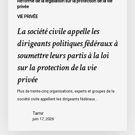
Réforme de la législation sur la protection de la vie
privée
la
loi
VIE PRIVÉE
sur
La société civile appelle les
la
protection
dirigeants politiques fédéraux à
de
soumettre leurs partis à la loi
la
vie
sur la protection de la vie
privée
privée
Plus de trente-cinq organisations, experts et groupes de la
société civile appellent les dirigeants fédéraux…
Tamir
juin 17, 2026