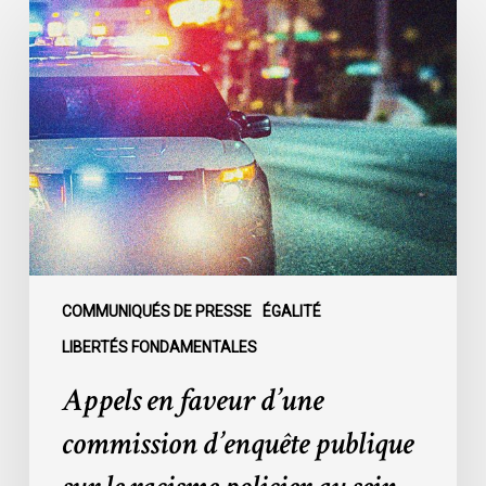
Appels
en
faveur
d’une
commission
d’enquête
publique
sur
le
racisme
policier
au
COMMUNIQUÉS DE PRESSE
ÉGALITÉ
sein
LIBERTÉS FONDAMENTALES
du
Appels en faveur d’une
SPVM
:
commission d’enquête publique
des
organisations