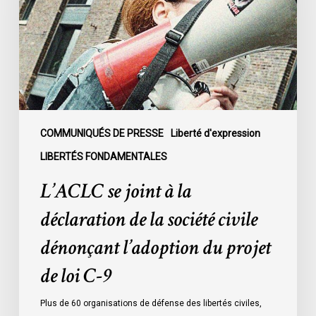
la
déclaration
de
la
société
civile
dénonçant
l’adoption
COMMUNIQUÉS DE PRESSE
Liberté d'expression
du
LIBERTÉS FONDAMENTALES
projet
L’ACLC se joint à la
de
loi
déclaration de la société civile
C-
dénonçant l’adoption du projet
9
de loi C-9
Plus de 60 organisations de défense des libertés civiles,