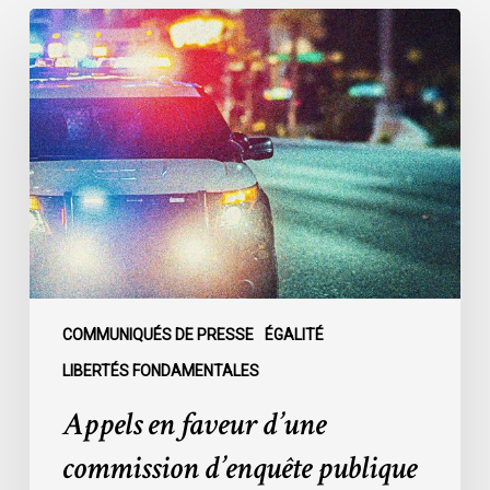
Appels
en
faveur
d’une
commission
d’enquête
publique
sur
le
racisme
policier
au
COMMUNIQUÉS DE PRESSE
ÉGALITÉ
sein
LIBERTÉS FONDAMENTALES
du
Appels en faveur d’une
SPVM
:
commission d’enquête publique
des