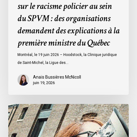
sur le racisme policier au sein
organisations
demandent
du SPVM : des organisations
des
demandent des explications à la
explications
à
première ministre du Québec
la
première
Montréal, le 19 juin 2026 – Hoodstock, la Clinique juridique
ministre
de Saint-Michel, la Ligue des…
du
Québec
Anaïs Bussières McNicoll
juin 19, 2026
L’ACLC
se
joint
à