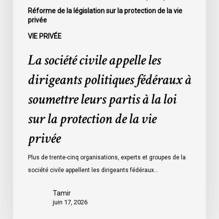
à
Réforme de la législation sur la protection de la vie
privée
la
loi
VIE PRIVÉE
sur
La société civile appelle les
la
protection
dirigeants politiques fédéraux à
de
soumettre leurs partis à la loi
la
vie
sur la protection de la vie
privée
privée
Plus de trente-cinq organisations, experts et groupes de la
société civile appellent les dirigeants fédéraux…
Tamir
juin 17, 2026