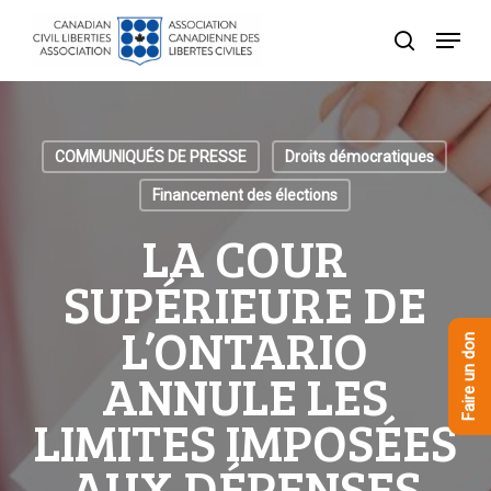
Skip
Menu
to
recherche
Close
main
Menu
content
COMMUNIQUÉS DE PRESSE
Droits démocratiques
Financement des élections
LA COUR
SUPÉRIEURE DE
L’ONTARIO
Faire un don
ANNULE LES
LIMITES IMPOSÉES
AUX DÉPENSES