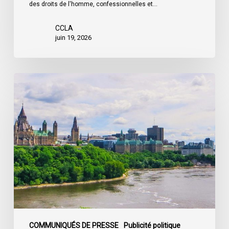
des droits de l'homme, confessionnelles et…
CCLA
juin 19, 2026
La
société
civile
appelle
les
dirigeants
politiques
fédéraux
à
soumettre
leurs
partis
COMMUNIQUÉS DE PRESSE
Publicité politique