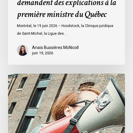
demandent des explications à la
à
première ministre du Québec
la
première
Montréal, le 19 juin 2026 – Hoodstock, la Clinique juridique
ministre
de Saint-Michel, la Ligue des…
du
Québec
Anaïs Bussières McNicoll
juin 19, 2026
L’ACLC
se
joint
à
la
déclaration
de
la