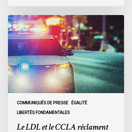
Le
LDL
et
le
CCLA
réclament
la
création
d’une
commission
d’enquête
publique
COMMUNIQUÉS DE PRESSE
ÉGALITÉ
sur
LIBERTÉS FONDAMENTALES
le
Le LDL et le CCLA réclament
racisme