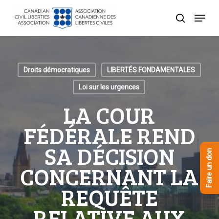
Skip
Menu
to
recherche
Close
main
Menu
content
Droits démocratiques
LIBERTÉS FONDAMENTALES
Loi sur les urgences
LA COUR
FÉDÉRALE REND
SA DÉCISION
Faire un don
CONCERNANT LA
REQUÊTE
RELATIVE AUX