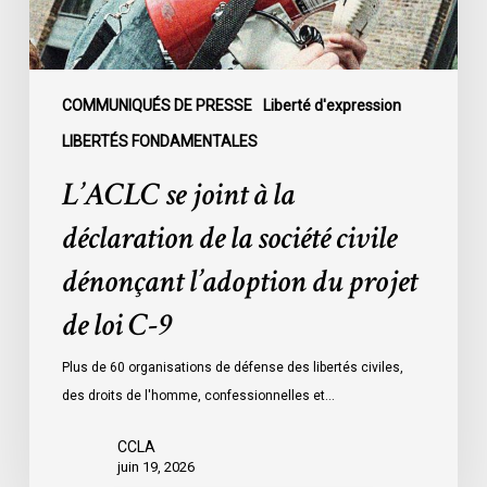
société
civile
dénonçant
l’adoption
COMMUNIQUÉS DE PRESSE
Liberté d'expression
du
LIBERTÉS FONDAMENTALES
projet
L’ACLC se joint à la
de
loi
déclaration de la société civile
C-
dénonçant l’adoption du projet
9
de loi C-9
Plus de 60 organisations de défense des libertés civiles,
des droits de l'homme, confessionnelles et…
CCLA
juin 19, 2026