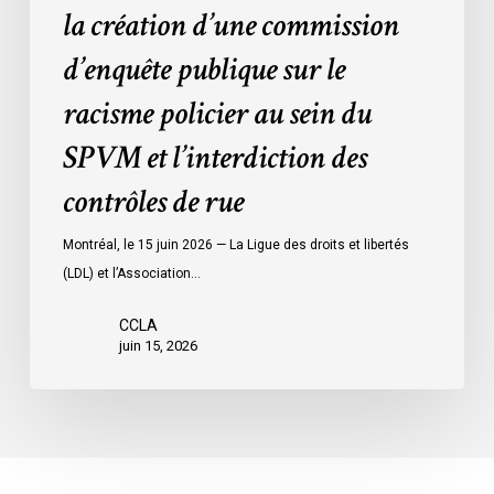
policier
la création d’une commission
au
d’enquête publique sur le
sein
du
racisme policier au sein du
SPVM
SPVM et l’interdiction des
et
l’interdiction
contrôles de rue
des
contrôles
Montréal, le 15 juin 2026 — La Ligue des droits et libertés
de
(LDL) et l’Association…
rue
CCLA
juin 15, 2026