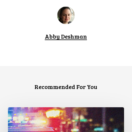
Abby Deshman
Recommended For You
Appels
en
faveur