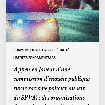
d’une
commission
d’enquête
publique
sur
le
racisme
policier
au
COMMUNIQUÉS DE PRESSE
ÉGALITÉ
sein
LIBERTÉS FONDAMENTALES
du
Appels en faveur d’une
SPVM
:
commission d’enquête publique
des
sur le racisme policier au sein
organisations
demandent
du SPVM : des organisations
des
explications