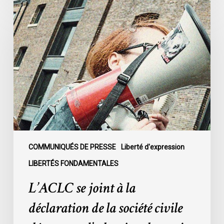
L’ACLC
se
joint
à
la
déclaration
de
la
société
civile
dénonçant
l’adoption
COMMUNIQUÉS DE PRESSE
Liberté d'expression
du
LIBERTÉS FONDAMENTALES
projet
L’ACLC se joint à la
de
loi
déclaration de la société civile
C-