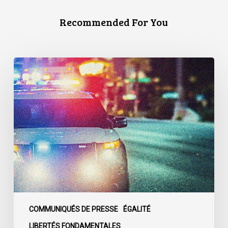
Recommended For You
Appels
en
faveur
d’une
commission
d’enquête
publique
sur
le
racisme
policier
au
COMMUNIQUÉS DE PRESSE
ÉGALITÉ
sein
LIBERTÉS FONDAMENTALES