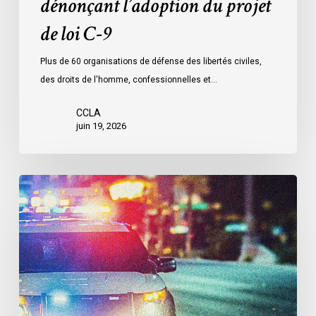
dénonçant l’adoption du projet
9
de loi C-9
Plus de 60 organisations de défense des libertés civiles,
des droits de l'homme, confessionnelles et…
CCLA
juin 19, 2026
Le
LDL
et
le
CCLA
réclament
la
création