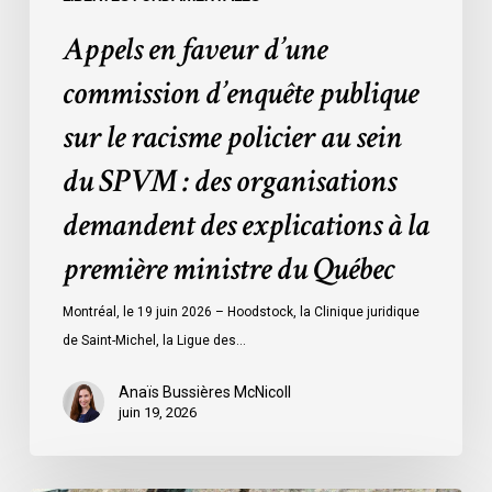
du
Appels en faveur d’une
SPVM
:
commission d’enquête publique
des
sur le racisme policier au sein
organisations
demandent
du SPVM : des organisations
des
demandent des explications à la
explications
à
première ministre du Québec
la
première
Montréal, le 19 juin 2026 – Hoodstock, la Clinique juridique
ministre
de Saint-Michel, la Ligue des…
du
Québec
Anaïs Bussières McNicoll
juin 19, 2026