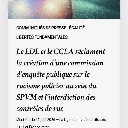
d’une
commission
d’enquête
publique
COMMUNIQUÉS DE PRESSE
ÉGALITÉ
sur
LIBERTÉS FONDAMENTALES
le
Le LDL et le CCLA réclament
racisme
policier
la création d’une commission
au
d’enquête publique sur le
sein
du
racisme policier au sein du
SPVM
SPVM et l’interdiction des
et
l’interdiction
contrôles de rue
des
contrôles
Montréal, le 15 juin 2026 — La Ligue des droits et libertés
de
(LDL) et l’Association…