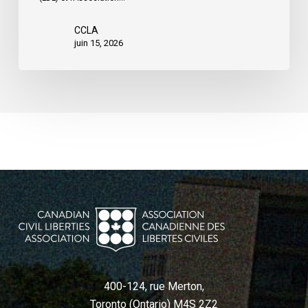
rue
CCLA
juin 15, 2026
400-124, rue Merton,
Toronto (Ontario) M4S 2Z2