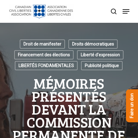
Skip
Menu
to
recherche
Close
main
Menu
content
Droit de manifester
Droits démocratiques
Financement des élections
Liberté d'expression
LIBERTÉS FONDAMENTALES
Publicité politique
MÉMOIRES
PRÉSENTÉS
Faire un don
DEVANT LA
COMMISSION
PERMANENTE DE